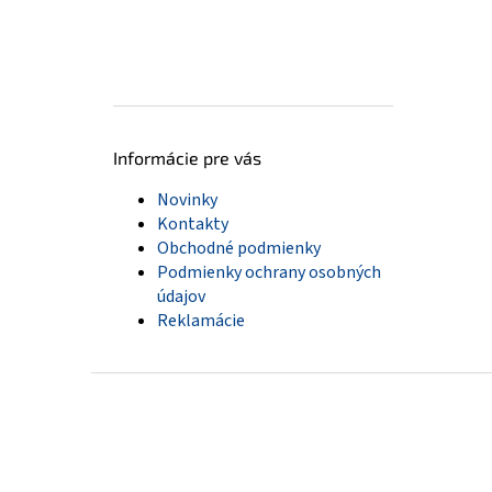
Informácie pre vás
Novinky
Kontakty
Obchodné podmienky
Podmienky ochrany osobných
údajov
Reklamácie
Z
á
p
ä
t