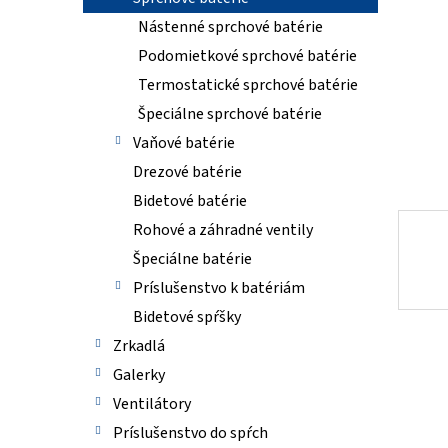
Nástenné sprchové batérie
Podomietkové sprchové batérie
Termostatické sprchové batérie
Špeciálne sprchové batérie
Vaňové batérie
Drezové batérie
Bidetové batérie
Rohové a záhradné ventily
Špeciálne batérie
Príslušenstvo k batériám
Bidetové spŕšky
Zrkadlá
Galerky
Ventilátory
Príslušenstvo do spŕch