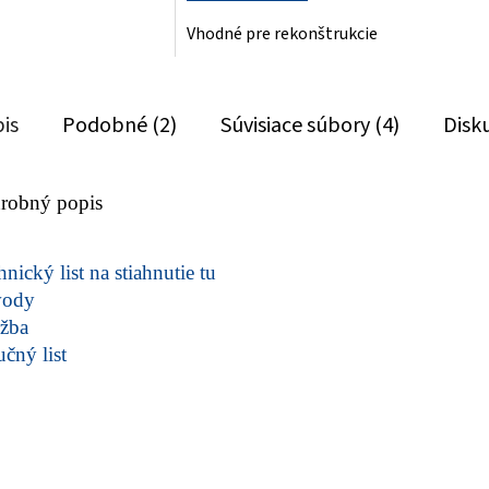
Vhodné pre rekonštrukcie
is
Podobné (2)
Súvisiace súbory (4)
Disk
robný popis
nický list na stiahnutie tu
vody
žba
učný list