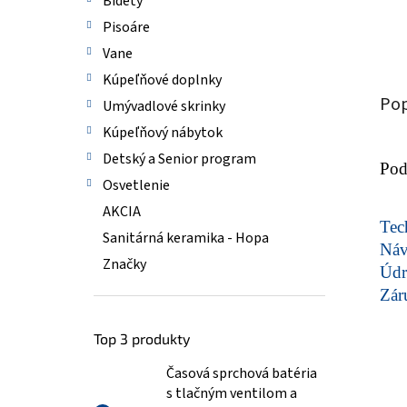
Bidety
Pisoáre
Vane
Kúpeľňové doplnky
Pop
Umývadlové skrinky
Kúpeľňový nábytok
Detský a Senior program
Pod
Osvetlenie
AKCIA
Tech
Sanitárná keramika - Hopa
Ná
Značky
Údr
Zár
Top 3 produkty
Časová sprchová batéria
s tlačným ventilom a