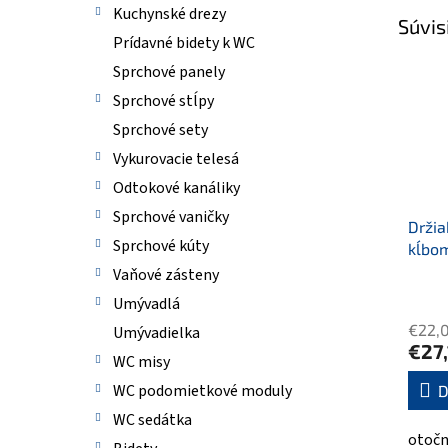
Kuchynské drezy
Súvis
Prídavné bidety k WC
Sprchové panely
Sprchové stĺpy
Sprchové sety
Vykurovacie telesá
Odtokové kanáliky
Sprchové vaničky
Držia
Sprchové kúty
kĺbo
Vaňové zásteny
Umývadlá
€22,
Umývadielka
€27
WC misy
WC podomietkové moduly
D
WC sedátka
otočn