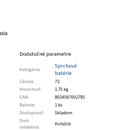
usia
Dodatočné parametre
Sprchové
Kategória
:
batérie
Záruka
:
72
Hmotnosť
:
1.75 kg
EAN
:
8024587002785
Balenie
:
1 ks
Dostupnosť
:
Skladom
Druh
Kohútik
ovládania
: