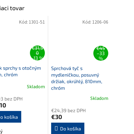
iaci tovar
Kód:
1301-51
Kód:
1206-06
€31,5
€45
0
–33
–13 %
%
k sprchy s otočným
Sprchová tyč s
m, chróm
mydleničkou, posuvný
držiak, okrúhlý, 810mm,
Skladom
chróm
Skladom
03 bez DPH
,10
€24,39 bez DPH
€30
o košíka
Do košíka
ý