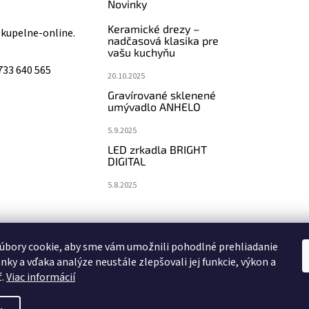
Novinky
Keramické drezy –
@
kupelne-online.
nadčasová klasika pre
vašu kuchyňu
733 640 565
20.10.2025
Gravírované sklenené
umývadlo ANHELO
5.9.2025
LED zrkadla BRIGHT
DIGITAL
5.8.2025
koupelny-sanita.cz
eshopsanita.cz
úbory cookie, aby sme vám umožnili pohodlné prehliadanie
nky a vďaka analýze neustále zlepšovali jej funkcie, výkon a
ť.
Viac informácií