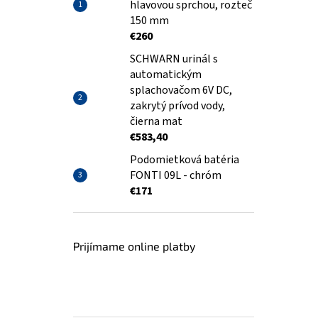
hlavovou sprchou, rozteč
150 mm
€260
SCHWARN urinál s
automatickým
splachovačom 6V DC,
zakrytý prívod vody,
čierna mat
€583,40
Podomietková batéria
FONTI 09L - chróm
€171
Prijímame online platby