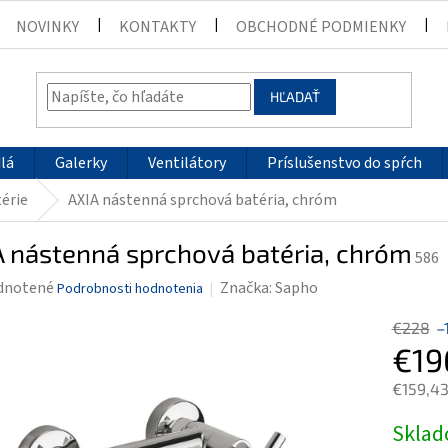
NOVINKY
KONTAKTY
OBCHODNÉ PODMIENKY
HĽADAŤ
lá
Galerky
Ventilátory
Príslušenstvo do spŕch
érie
AXIA nástenná sprchová batéria, chróm
 nástenná sprchová batéria, chróm
586
rné
dnotené
Značka:
Sapho
Podrobnosti hodnotenia
enie
€228
–
tu
€19
€159,4
Jednotk
Skla
čiek.
cena: