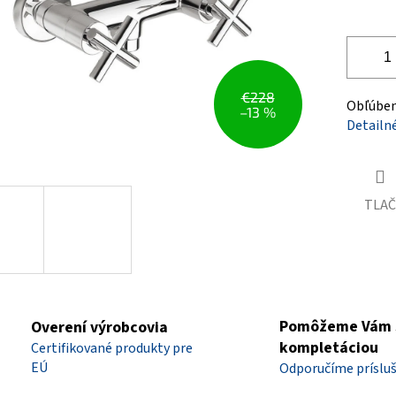
€228
Obľúbený
–13 %
Detailn
TLAČ
Pomôžeme Vám 
Overení výrobcovia
kompletáciou
Certifikované produkty pre
EÚ
Odporučíme príslu