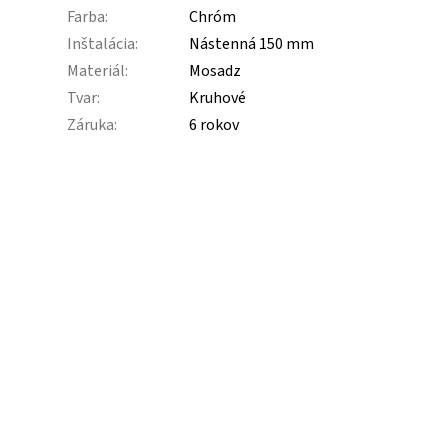
Farba
:
Chróm
Inštalácia
:
Nástenná 150 mm
Materiál
:
Mosadz
Tvar
:
Kruhové
Záruka
:
6 rokov