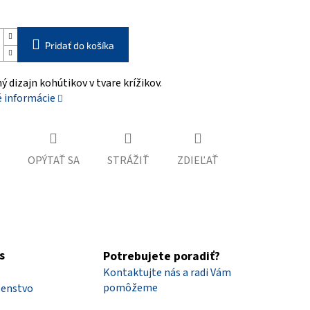
Pridať do košíka
 dizajn kohútikov v tvare krížikov.
é informácie
OPÝTAŤ SA
STRÁŽIŤ
ZDIEĽAŤ
s
Potrebujete poradiť?
Kontaktujte nás a radi Vám
pomôžeme
šenstvo