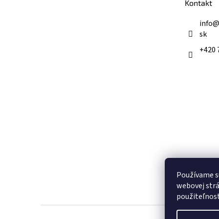
Kontakt
i
e
info
sk
+420 
Používame s
webovej strá
použiteľnos