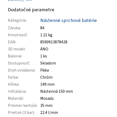
Dodatočné parametre
Nástenné sprchové batérie
Kategória
:
Záruka
:
84
Hmotnosť
:
1.21 kg
EAN
:
8590913878428
3D model
:
ÁNO
Balenie
:
1 ks
Dostupnosť
:
Skladom
Druh ovládania
:
Páka
Farba
:
Chróm
Hĺbka
:
149 mm
Inštalácia
:
Nástenná 150 mm
Materiál
:
Mosadz
Priemer kartuše
:
35 mm
Prietok (3 bar)
:
22.4 l/min