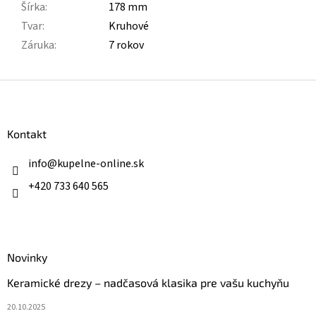
Šírka
:
178 mm
Tvar
:
Kruhové
Záruka
:
7 rokov
Z
á
p
ä
Kontakt
t
i
info
@
kupelne-online.sk
e
+420 733 640 565
Novinky
Keramické drezy – nadčasová klasika pre vašu kuchyňu
20.10.2025