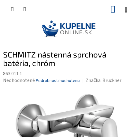
Prejsť
NÁKUP
na
KOŠÍK
obsah
SCHMITZ nástenná sprchová
batéria, chróm
863.011.1
Priemerné
Neohodnotené
Značka:
Bruckner
Podrobnosti hodnotenia
hodnotenie
produktu
je
0,0
z
5
hviezdičiek.