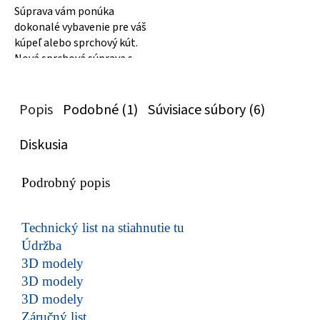
Súprava vám ponúka
dokonalé vybavenie pre váš
kúpeľ alebo sprchový kút.
Nová sprchová súprava s
mydleničkou, posuvným
držiakom a...
Popis
Podobné (1)
Súvisiace súbory (6)
Diskusia
Podrobný popis
Technický list na stiahnutie tu
Údržba
3D modely
3D modely
3D modely
Záručný list