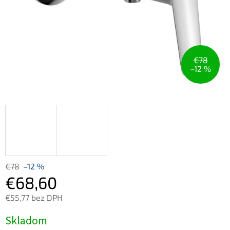
€78
–12 %
€78
–12 %
€68,60
€55,77 bez DPH
Jednotková
Skladom
cena: