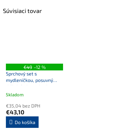
Súvisiaci tovar
€49
–12 %
Sprchový set s
mydleničkou, posuvný
držiak 645mm, hadica
1500mm, chróm
Skladom
€35,04 bez DPH
€43,10
Do košíka