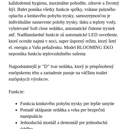
každodennú hygienu, maximálne pohodlie, zdravie a životný
štýl. Bidet ponúka všetky funkcie spršky, vrátane pulzného
oplachu a kmitavého pohybu trysky, samozrejmosťou je
individuálne nastavenie polohy trysky, tlaku a teploty vody,
vyhrievané Soft close sedátko, automatické čistenie trysiek
atď. Nadštandardné funkcie sú automatické LED osvetlenie,
ktoré oceníte najmä v noci, super úsporný režim, ktorý šetrí
el. energiu a Vašu peňaženku. Model BLOOMING EKO
neponúka funkciu teplovzdušného sušenia
Najpodstatnejší je "D" tvar sedátka, ktorý je prispôsobený
európskemu trhu a zariadenie pasuje na väčšinu toaliet
európskych výrobcov.
Funkcie:
Funkcia kmitavého pohybu trysky pre lepšie umytie
Pomalé sklápanie sedátka a veka pre bezpečnú
manipuláciu
Jednoduchá montáž a demontáž pre jednoduchú
údržbu