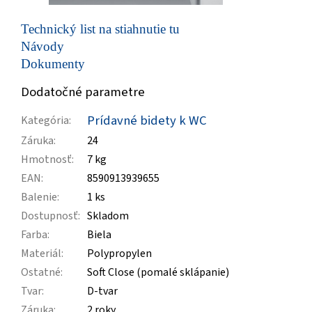
Technický list na stiahnutie tu
Návody
Dokumenty
Dodatočné parametre
Prídavné bidety k WC
Kategória
:
Záruka
:
24
Hmotnosť
:
7 kg
EAN
:
8590913939655
Balenie
:
1 ks
Dostupnosť
:
Skladom
Farba
:
Biela
Materiál
:
Polypropylen
Ostatné
:
Soft Close (pomalé sklápanie)
Tvar
:
D-tvar
Záruka
:
2 roky