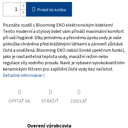
Pridať do košíka
Poznáte rozdíl s Blooming EKO elektronickým bidetem!
Tento moderní a stylový bidet vám přináší maximální komfort
při vaší hygieně. Díky jemnému a přesnému úprku vody je vaše
pokožka chráněna před dráždivými látkami a zároveň zůstává
čistá a osvěžená. Blooming EKO nabízí široké spektrum funkcí,
jako je nastavitelná teplota vody, masážní režim nebo
regulace síly vodního proudu. Navíc je vybaven vysokokvalitním
keramickým filtrem pro zajištění čisté vody bez nečistot.
Detailné informácie
OPÝTAŤ SA
STRÁŽIŤ
ZDIEĽAŤ
Overení výrobcovia