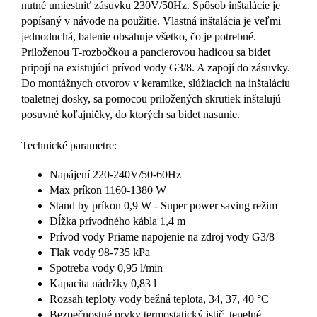
nutné umiestniť zásuvku 230V/50Hz. Spôsob inštalácie je
popísaný v návode na použitie. Vlastná inštalácia je veľmi
jednoduchá, balenie obsahuje všetko, čo je potrebné.
Priloženou T-rozbočkou a pancierovou hadicou sa bidet
pripojí na existujúci prívod vody G3/8. A zapojí do zásuvky.
Do montážnych otvorov v keramike, slúžiacich na inštaláciu
toaletnej dosky, sa pomocou priložených skrutiek inštalujú
posuvné koľajničky, do ktorých sa bidet nasunie.
Technické parametre:
Napájení 220-240V/50-60Hz
Max príkon 1160-1380 W
Stand by príkon 0,9 W - Super power saving režim
Dĺžka prívodného kábla 1,4 m
Prívod vody Priame napojenie na zdroj vody G3/8
Tlak vody 98-735 kPa
Spotreba vody 0,95 l/min
Kapacita nádržky 0,83 l
Rozsah teploty vody bežná teplota, 34, 37, 40 °C
Bezpečnostné prvky termostatický istič, tepelné