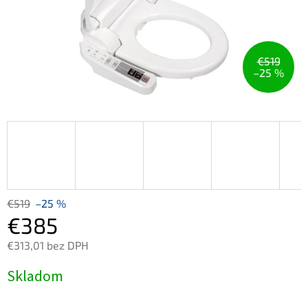
€519
–25 %
€519
–25 %
€385
€313,01 bez DPH
Jednotková
Skladom
cena: