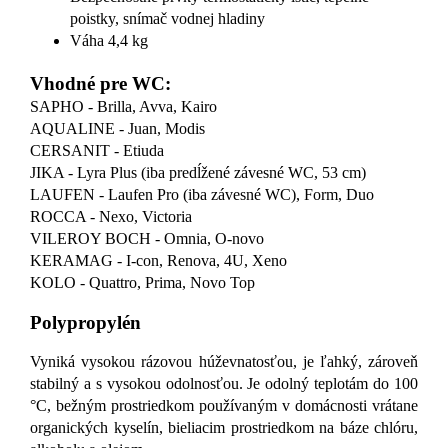
poistky, snímač vodnej hladiny
Váha 4,4 kg
Vhodné pre WC:
SAPHO - Brilla, Avva, Kairo
AQUALINE - Juan, Modis
CERSANIT - Etiuda
JIKA - Lyra Plus (iba predĺžené závesné WC, 53 cm)
LAUFEN - Laufen Pro (iba závesné WC), Form, Duo
ROCCA - Nexo, Victoria
VILEROY BOCH - Omnia, O-novo
KERAMAG - I-con, Renova, 4U, Xeno
KOLO - Quattro, Prima, Novo Top
Polypropylén
Vyniká vysokou rázovou húževnatosťou, je ľahký, zároveň
stabilný a s vysokou odolnosťou. Je odolný teplotám do 100
°C, bežným prostriedkom používaným v domácnosti vrátane
organických kyselín, bieliacim prostriedkom na báze chlóru,