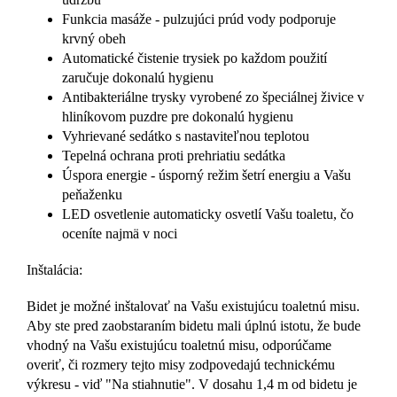
Funkcia masáže - pulzujúci prúd vody podporuje
krvný obeh
Automatické čistenie trysiek po každom použití
zaručuje dokonalú hygienu
Antibakteriálne trysky vyrobené zo špeciálnej živice v
hliníkovom puzdre pre dokonalú hygienu
Vyhrievané sedátko s nastaviteľnou teplotou
Tepelná ochrana proti prehriatiu sedátka
Úspora energie - úsporný režim šetrí energiu a Vašu
peňaženku
LED osvetlenie automaticky osvetlí Vašu toaletu, čo
oceníte najmä v noci
Inštalácia:
Bidet je možné inštalovať na Vašu existujúcu toaletnú misu.
Aby ste pred zaobstaraním bidetu mali úplnú istotu, že bude
vhodný na Vašu existujúcu toaletnú misu, odporúčame
overiť, či rozmery tejto misy zodpovedajú technickému
výkresu - viď "Na stiahnutie". V dosahu 1,4 m od bidetu je