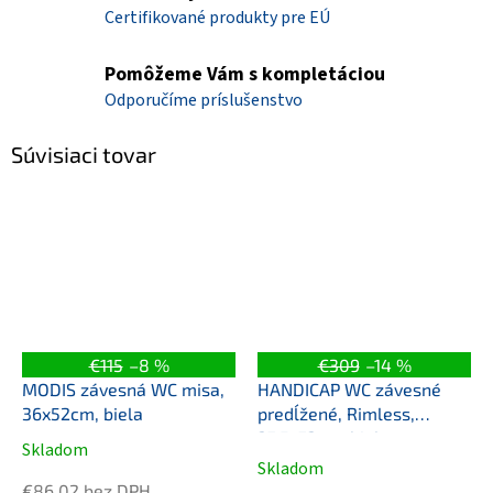
Certifikované produkty pre EÚ
Pomôžeme Vám s kompletáciou
Odporučíme príslušenstvo
Súvisiaci tovar
€115
–8 %
€309
–14 %
MODIS závesná WC misa,
HANDICAP WC závesné
36x52cm, biela
predĺžené, Rimless,
37,5x73cm, biela
Skladom
Priemerné
Skladom
hodnotenie
€86,02 bez DPH