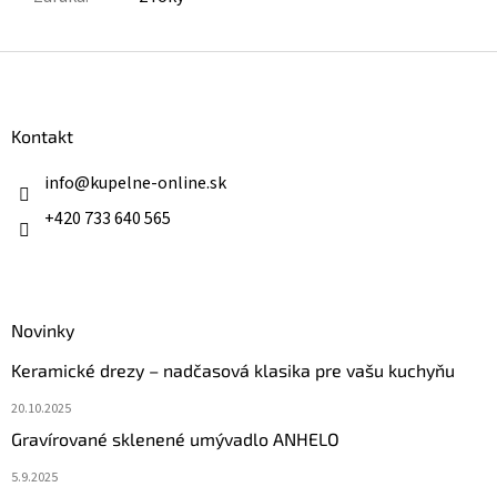
Z
á
p
ä
Kontakt
t
i
info
@
kupelne-online.sk
e
+420 733 640 565
Novinky
Keramické drezy – nadčasová klasika pre vašu kuchyňu
20.10.2025
Gravírované sklenené umývadlo ANHELO
5.9.2025