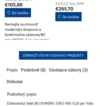
produktu
€216,02 bez DPH
€105,80
je
€265,70
4,0
Do košíka
Do košíka
z
5
Nechajte sa ohromiť
hviezdičiek.
moderným dizajnom a
funkčnosťou závesnej WC
misy MODIS. S jej výraznými
rohmi a rovnými líniami
bude skvelým doplnkom...
ZOBRAZIŤ VŠETKY SÚVISIACE PRODUKTY
Popis
Podobné (8)
Súvisiace súbory (3)
Diskusia
Podrobný popis
Elekronický bidet BLOOMING EKO NB-1120 pre Vašu