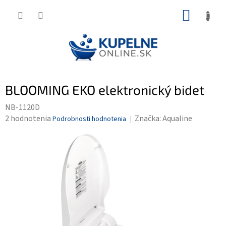
Prejsť
NÁKUP
na
KOŠÍK
obsah
BLOOMING EKO elektronický bidet
NB-1120D
Priemerné
2 hodnotenia
Značka:
Aqualine
Podrobnosti hodnotenia
hodnotenie
produktu
je
4,0
z
5
hviezdičiek.