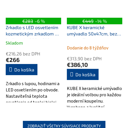
€283
–6 %
€449
–14 %
Zrkadlo s LED osvetlením
KUBE X keramické
kozmetickým zrkadlom a
umývadlo 50x47cm, bez
hodinami, 1000 x 650 mm,
otvoru, čierna mat
Skladom
Priemerné
nastaviteľná teplota
Dodanie do 8 týždňov
hodnotenie
osvetlenie
€216,26 bez DPH
produktu
€313,90 bez DPH
€266
je
€386,10
4,5
Do košíka
Do košíka
z
5
Zrkadlo s lupou, hodinami a
hviezdičiek.
KUBE X keramické umývadlo
LED osvetlením po obvode.
je ideální volbou pro každou
Nastaviteľná teplota
moderní koupelnu.
osvetlenia od teplej bielej
Vyrobeno z kvalitní
po studenú bielu.
keramiky, garantuje vysokou
Podsvietené hodiny.
odolnost a...
ZOBRAZIŤ VŠETKY SÚVISIACE PRODUKTY