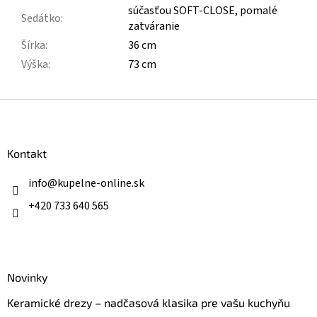
súčasťou SOFT-CLOSE, pomalé
Sedátko
:
zatváranie
Šírka
:
36 cm
Výška
:
73 cm
Z
á
p
ä
Kontakt
t
i
info
@
kupelne-online.sk
e
+420 733 640 565
Novinky
Keramické drezy – nadčasová klasika pre vašu kuchyňu