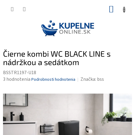
Prejsť
NÁKUP
na
KOŠÍK
obsah
Čierne kombi WC BLACK LINE s
nádržkou a sedátkom
BSSTR1197-U18
Priemerné
3 hodnotenia
Značka:
bss
Podrobnosti hodnotenia
hodnotenie
produktu
je
5,0
z
5
hviezdičiek.