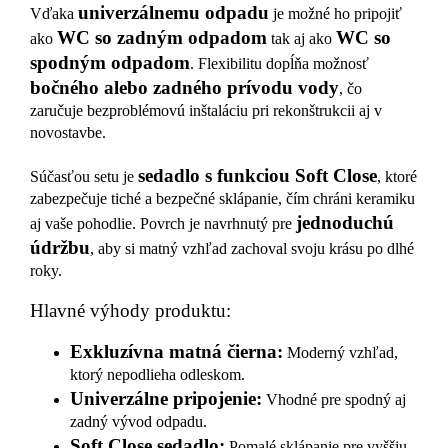
univerzálnemu odpadu
Vďaka
je možné ho pripojiť
WC so zadným odpadom
WC so
ako
tak aj ako
spodným odpadom
. Flexibilitu dopĺňa možnosť
bočného alebo zadného prívodu vody
, čo
zaručuje bezproblémovú inštaláciu pri rekonštrukcii aj v
novostavbe.
sedadlo s funkciou Soft Close
Súčasťou setu je
, ktoré
zabezpečuje tiché a bezpečné sklápanie, čím chráni keramiku
jednoduchú
aj vaše pohodlie. Povrch je navrhnutý pre
údržbu
, aby si matný vzhľad zachoval svoju krásu po dlhé
roky.
Hlavné výhody produktu:
Exkluzívna matná čierna:
Moderný vzhľad,
ktorý nepodlieha odleskom.
Univerzálne pripojenie:
Vhodné pre spodný aj
zadný vývod odpadu.
Soft Close sedadlo:
Pomalé sklápanie pre vyššiu