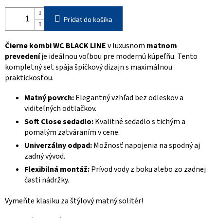
Pridať do košíka
Čierne kombi WC BLACK LINE
v luxusnom
matnom
prevedení
je ideálnou voľbou pre modernú kúpeľňu. Tento
kompletný set spája špičkový dizajn s maximálnou
praktickosťou.
Matný povrch:
Elegantný vzhľad bez odleskov a
viditeľných odtlačkov.
Soft Close sedadlo:
Kvalitné sedadlo s tichým a
pomalým zatváraním v cene.
Univerzálny odpad:
Možnosť napojenia na spodný aj
zadný vývod.
Flexibilná montáž:
Prívod vody z boku alebo zo zadnej
časti nádržky.
Vymeňte klasiku za štýlový matný solitér!