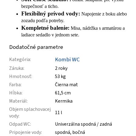
bezpečnosť a ticho.
Flexibilný prívod vody:
Napojenie z boku alebo
zozadu podľa potreby.
Kompletné balenie:
Misa, nádržka s armatúrou a
ladiace sedadlo v jednom sete.
Dodatočné parametre
Kombi WC
Kategória
:
Záruka
:
2 roky
Hmotnosť
:
53 kg
Farba
:
Čierna mat
Hĺbka
:
61,5 cm
Materiál
:
Kermika
Objem splachovacej
11 l
vody
:
Odpad WC
:
Univerzálna spodná / zadná
Pripojenie vody
:
spodná, bočná