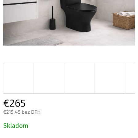
€265
€215,45 bez DPH
Jednotková
Skladom
cena: