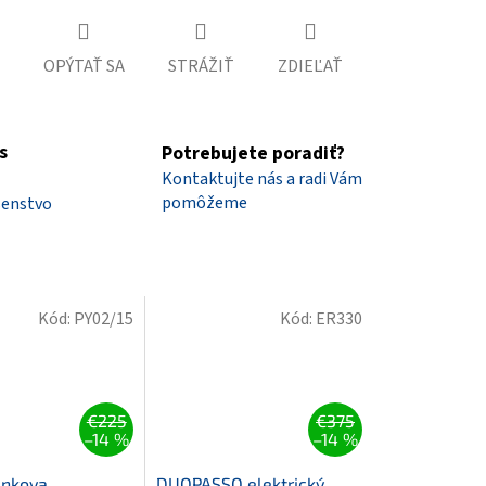
OPÝTAŤ SA
STRÁŽIŤ
ZDIEĽAŤ
s
Potrebujete poradiť?
Kontaktujte nás a radi Vám
pomôžeme
šenstvo
Kód:
PY02/15
Kód:
ER330
€225
€375
–14 %
–14 %
ánkova
DUOPASSO elektrický