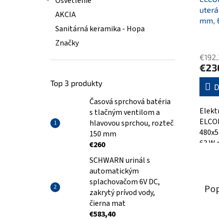
Osvetlenie
uter
AKCIA
mm, 6
Sanitárná keramika - Hopa
Priem
Značky
hodno
€192
produ
€23
je
4,9
Top 3 produkty
D
z
Časová sprchová batéria
5
Elekt
s tlačným ventilom a
hviezd
ELCO
hlavovou sprchou, rozteč
480x
150 mm
63 W 
€260
moder
SCHWARN urinál s
topen
automatickým
splachovačom 6V DC,
Pop
zakrytý prívod vody,
čierna mat
€583,40