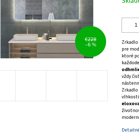
Skla
hviezdičiek.
cena:
€228
Zrkadlo
–6 %
pre mod
ktoré po
každode
odhmli
vždy čis
nástenný
Zrkadlo 
vlhkosti
eloxov
životnos
moderne
Detailn