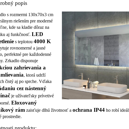
robný popis
dlo s rozmermi 130x70x3 cm
deálnym riešením pre moderné
ľne, kde sa kladie dôraz na
LED
tiku aj funkčnosť.
etlenie
4000 K
s teplotou
ytuje rovnomerné a jasné
lo, perfektné pre každodenné
y. Zrkadlo disponuje
kciou zahrievania a
mlievania
, ktorá udrží
ch čistý aj po sprche. Vďaka
ádaniu cez nástenný
ínač
je užívateľsky prívetivé
Eloxovaný
porné.
níkový rám
ochrana IP44
zaisťuje dlhú životnosť a
ho robí ideá
é prostredie.
stnosti produktu: