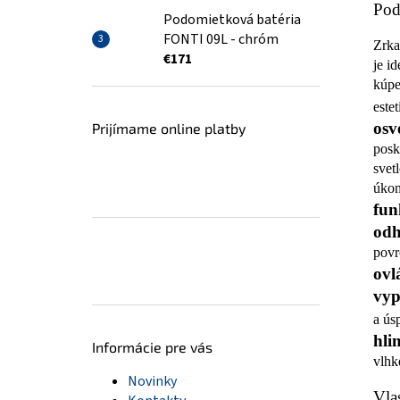
Pod
Podomietková batéria
FONTI 09L - chróm
Zrka
€171
je i
kúpe
este
osv
Prijímame online platby
posk
svet
úkon
fun
odh
povr
ovl
vyp
a ús
hli
Informácie pre vás
vlhk
Novinky
Vla