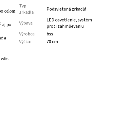
Typ
Podsvietená zrkadlá
 po celom
zrkadla
:
LED osvetlenie, systém
Výbava
:
é aj po
proti zahmlievaniu
Výrobca
:
bss
né a
Výška
:
70 cm
redie.