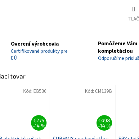
TLAČ
Pomôžeme Vám 
Overení výrobcovia
kompletáciou
Certifikované produkty pre
EÚ
Odporučíme príslu
iaci tovar
Kód:
EB530
Kód:
CM139B
€275
€498
–14 %
–14 %
 elektrický sušiak
CUBEMIX sprchový stĺp s
SPY stoj