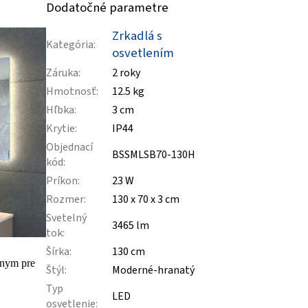
Dodatočné parametre
Zrkadlá s
Kategória
:
osvetlením
Záruka
:
2 roky
Hmotnosť
:
12.5 kg
Hľbka
:
3 cm
Krytie
:
IP44
Objednací
BSSMLSB70-130H
kód
:
Príkon
:
23 W
Rozmer
:
130 x 70 x 3 cm
Svetelný
3465 lm
tok
:
Šírka
:
130 cm
lnym pre
Štýl
:
Moderné-hranatý
Typ
LED
osvetlenie
: