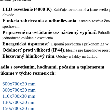
LED osvetlenie (4000 K)
: Zaisťuje rovnomerné a jasné svetlo
obvode.
Funkcia zahrievania a odhmlievania
: Zrkadlo zostáva čist
sprchovaní.
Pripravené na ovládanie cez nástenný vypínač
: Pohodl
jednoduché ovládanie osvetlenia.
Energetická úspornosť
: Úsporná prevádzka s príkonom 23 W.
Odolnosť proti vlhkosti (IP44)
: Ideálna pre kúpeľňové prost
Eloxovaný hliníkový rám
: Odolný a ľahký na údržbu.
adlo s osvetlením, hodinami, počasím a teplomerom
úkame v týchto rozmeroch:
600x700x30 mm
800x700x30 mm
110x700x30 mm
130x700x30 mm
150x700x30 mm