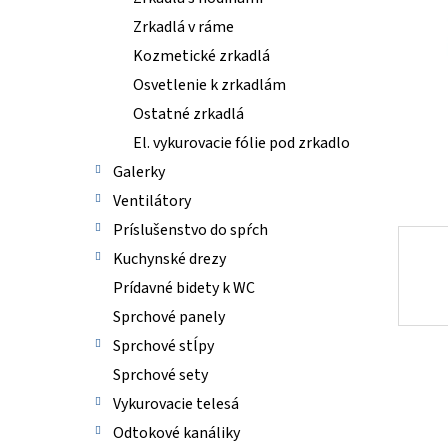
Zrkadlá v ráme
Kozmetické zrkadlá
Osvetlenie k zrkadlám
Ostatné zrkadlá
El. vykurovacie fólie pod zrkadlo
Galerky
Ventilátory
Príslušenstvo do spŕch
Kuchynské drezy
Prídavné bidety k WC
Sprchové panely
Sprchové stĺpy
Sprchové sety
Vykurovacie telesá
Odtokové kanáliky