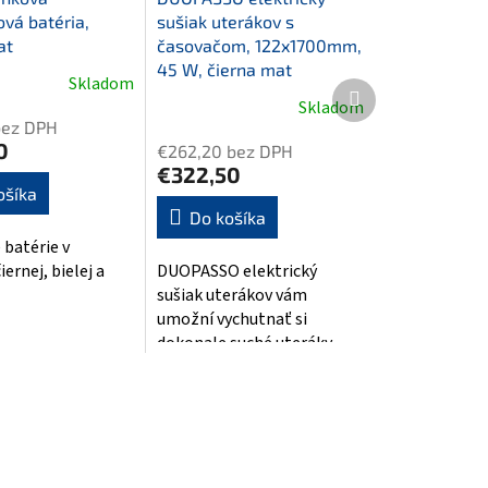
vá batéria,
sušiak uterákov s
at
časovačom, 122x1700mm,
45 W, čierna mat
Skladom
é
Ďalší
Skladom
ie
Priemerné
produkt
bez DPH
hodnotenie
0
€262,20 bez DPH
produktu
€322,50
je
ošíka
5,0
Do košíka
z
batérie v
k.
5
ernej, bielej a
DUOPASSO elektrický
hviezdičiek.
sušiak uterákov vám
umožní vychutnať si
dokonale suché uteráky
každý deň. Tento moderný
sušička má rozmery...