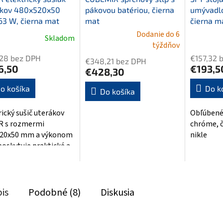
ákov 480x520x50
pákovou batériou, čierna
umývadlo
3 W, čierna mat
mat
čierna m
Dodanie do 6
Skladom
erné
Priemern
Priemerné
týždňov
tenie
hodnoten
hodnotenie
,28 bez DPH
€157,32 
€348,21 bez DPH
ktu
produktu
produktu
6,50
€193,5
€428,30
je
je
5,0
5,0
o košíka
Do k
Do košíka
z
z
5
5
rický sušič uterákov
Obľúbené 
ičiek.
hviezdičie
hviezdičiek.
R s rozmermi
chróme, či
520x50 mm a výkonom
nikle
poskytuje praktické a
né kúpeľňové
ie. Čierne matné...
is
Podobné (8)
Diskusia