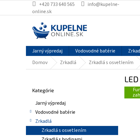
Prejsť
+420 733 640 565
info@kupelne-
na
online.sk
obsah
Jarný výpredaj
Vodovodné batérie
Zrkad
Domov
Zrkadlá
Zrkadlá s osvetlením
B
LED 
o
Preskočiť
č
Fun
Kategórie
kategórie
n
zah
ý
Jarný výpredaj
p
Vodovodné batérie
a
n
Zrkadlá
e
Zrkadlá s osvetlením
l
Zrkadlá s hodinami