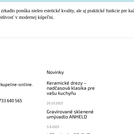
 zrkadlo ponúka nielen estetické kvality, ale aj praktické funkcie pre 
ostlivosť v modernej kúpeľni.
Novinky
Keramické drezy –
@
kupelne-online.
nadčasová klasika pre
vašu kuchyňu
733 640 565
20.10.2025
Gravírované sklenené
umývadlo ANHELO
5.9.2025