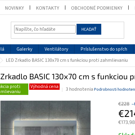
NOVINKY
KONTAKTY
OBCHODNÉ PODMIENKY
HĽADAŤ
lá
Galerky
Ventilátory
Príslušenstvo do spŕch
LED Zrkadlo BASIC 130x70 cm s funkciou proti zahmlievaniu
Zrkadlo BASIC 130x70 cm s funkciou p
kcia proti
Výhodná cena
Priemerné
3 hodnotenia
Podrobnosti hodnoten
mlievaniu
hodnotenie
produktu
€228
–
je
€21
5,0
z
€173,98
5
Jednotk