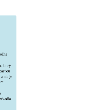
možné
, ktorý
účasťou
a nie je
pre
é
zrkadla