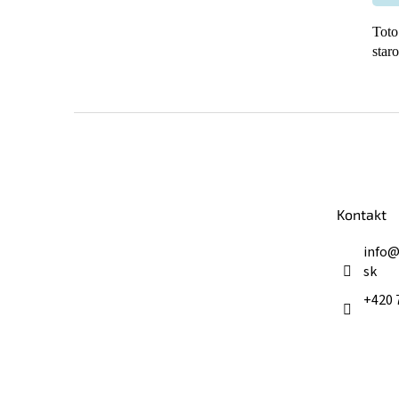
Toto
star
Z
á
p
ä
t
Kontakt
i
e
info
sk
+420 