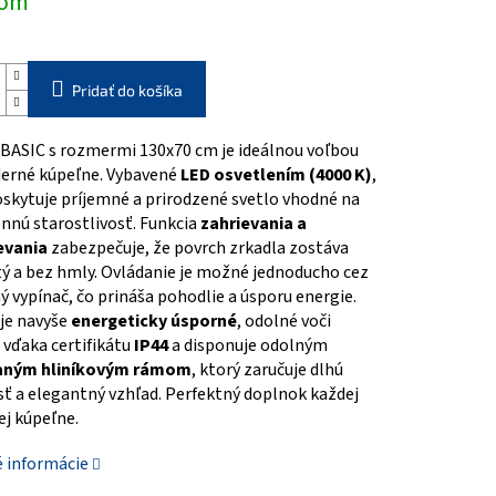
dom
Pridať do košíka
 BASIC s rozmermi 130x70 cm je ideálnou voľbou
erné kúpeľne. Vybavené
LED osvetlením (4000 K)
,
skytuje príjemné a prirodzené svetlo vhodné na
nnú starostlivosť. Funkcia
zahrievania a
evania
zabezpečuje, že povrch zrkadla zostáva
tý a bez hmly. Ovládanie je možné jednoducho cez
 vypínač, čo prináša pohodlie a úsporu energie.
je navyše
energeticky úsporné
, odolné voči
 vďaka certifikátu
IP44
a disponuje odolným
aným hliníkovým rámom
, ktorý zaručuje dlhú
ť a elegantný vzhľad. Perfektný doplnok každej
j kúpeľne.
é informácie