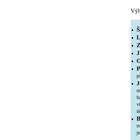
Výh
Š
L
Z
J
O
P
p
J
m
b
v
ú
B
t
j