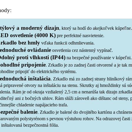
ody:
týlový a moderný dizajn
, ktorý sa hodí do akejkoľvek kúpeľne.
ED osvetlenie (4000 K)
pre perfektné nasvietenie.
rkadlo bez hmly
vďaka funkcii odhmlievania.
ednoduché ovládanie
osvetlenia cez nástenný vypínač.
dolný proti vlhkosti (IP44)
na bezpečné používanie v kúpeľni.
ohodlné pripojenie
. Zrkadlo je zo zadnej časti otvorené a je tak 
ohodlne pripojiť do elektrického systému.
ednoduchá inštalácia
. Zrkadlo má zo zadnej strany hliníkový rám
á pripravené otvory na inštaláciu na stenu. Skrutky aj hmoždinky sú s
alenia. Rám je od okraja vzdialený 2,5 cm a nenarúša tak dizajn zrkadla 
iditeľný ani z bočných uhlov. Rám slúži zároveň ako dištanc od steny, 
činnejšie chladenie napájacieho trafa.
ezpečné balenie
. Zrkadlo je balené do dvojitého kartónu a chránen
varovaným polystyrénom s pevnou výstuhou rohov. Na odrazovej časti 
e inštalovaná bezpečnostná fólia.