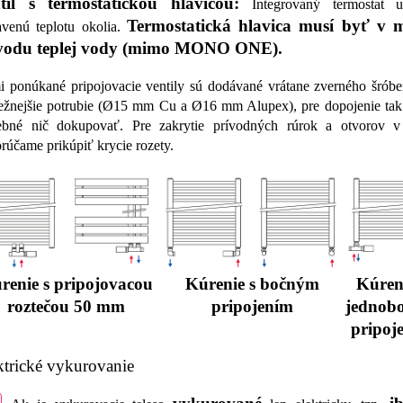
til s termostatickou hlavicou:
Integrovaný termostat u
Termostatická hlavica musí byť v m
avenú teplotu okolia.
vodu teplej vody (mimo MONO ONE).
 ponúkané pripojovacie ventily sú dodávané vrátane zverného šróbe
ežnejšie potrubie (Ø15 mm Cu a Ø16 mm Alupex), pre dopojenie tak 
ebné nič dokupovať. Pre zakrytie prívodných rúrok a otvorov 
rúčame prikúpiť krycie rozety.
renie s pripojovacou
Kúrenie s bočným
Kúren
roztečou 50 mm
pripojením
jednob
pripoj
ktrické vykurovanie