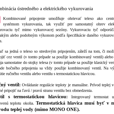
binácia ústredného a elektrického vykurovania
Kombinované pripojenie umožňuje ohrievať teleso ako cent
systémom vykurovania, tak využiť pre samostatný ohrev elek
rovaciu tyč mimo vykurovacej sezóny. Vykurovaciu tyč odporú
akým alebo podobným výkonom podľa špecifikácie daného vykurov
a.
aľ sa jedná o teleso so stredovým pripojením, záleží na tom, či mož
ojiť cez ventil (v tomto prípade sa použije kombinovaný ventil) alebo
ája samostatne do stojky telesa (v tomto prípade sa použije klasický ven
ade bočného pripojenia sa vždy použije kombinovaný ventil. Na vý
itie ručného ventilu alebo ventilu s termostatickou hlavicou.
ný ventil:
Ovládanie regulácie teploty je manuálne. Prívod teplej v
é pripojiť na ľavú / pravú stranu ventilu bez obmedzenia.
til s termostatickou hlavicou:
Integrovaný termostat u
Termostatická hlavica musí byť v m
avenú teplotu okolia.
vodu teplej vody (mimo MONO ONE).