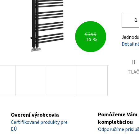
€349
Jednodu
–14 %
Detailn
TLAČ
Pomôžeme Vám 
Overení výrobcovia
kompletáciou
Certifikované produkty pre
EÚ
Odporučíme príslu