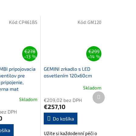
Kód:
CP461BS
Kód:
GM120
€278
€299
–13 %
–14 %
BI pripojovacia
GEMINI zrkadlo s LED
ventilov pre
osvetlením 120x60cm
pripojenie,
Skladom
ierna mat
Ďalší
Skladom
€209,02 bez DPH
produkt
€257,10
bez DPH
0
Do košíka
ošíka
Užite si každodenní péči o