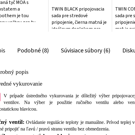
vaná tyč MOA s
ostatem a
TWIN BLACK pripojovacia
TWIN COM
oothem je tou
sada pre stredové
sada pre 
nou volbou pro ty,
pripojenie, čierna matná je
pripojeni
chtějí užívat své chvíle
ideálnym doplnkom pre
mat je pr
y naplno. S výkonem
každého vodiča, ktorý si
po kterém 
váži kvalitu a...
S touto...
is
Podobné (8)
Súvisiace súbory (6)
Disk
robný popis
redné vykurovanie
V prípade ústredného vykurovania je dôležitý výber pripojovace
ventilov. Na výber je použitie ručného ventilu alebo ven
ostatickou hlavicou.
ný ventil:
Ovládanie regulácie teploty je manuálne. Prívod teplej v
é pripojiť na ľavú / pravú stranu ventilu bez obmedzenia.