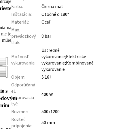
držuje
Farba
:
Čierna mat
ieste
Inštalácia
:
Otočné o 180°
Materiál
:
Oceľ
nia na
Max.
nie je
prevádzkový
8 bar
v múre
tlak
:
Ústredné
Možnosť
vykurovanie;Elektrické
vykurovania
:
vykurovanie;Kombinované
vykurovanie
Objem
:
5.16 l
Odporúčaná
ie s
el.
400 W
vykurovacia
odovým
tyč
:
ením
Rozmer
:
500x1200
Rozteč
50 mm
pripojenia
: