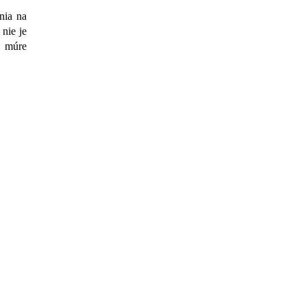
nia na
nie je
v múre