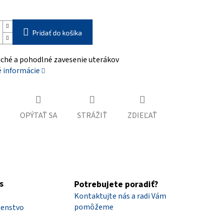
Pridať do košíka
ché a pohodlné zavesenie uterákov
é informácie
OPÝTAŤ SA
STRÁŽIŤ
ZDIEĽAŤ
s
Potrebujete poradiť?
Kontaktujte nás a radi Vám
pomôžeme
šenstvo