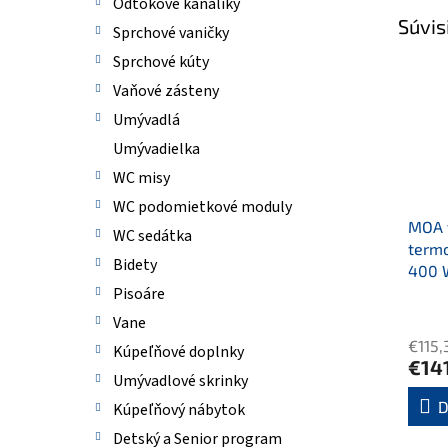
Odtokové kanáliky
Súvis
Sprchové vaničky
Sprchové kúty
Vaňové zásteny
Umývadlá
Umývadielka
WC misy
WC podomietkové moduly
MOA v
WC sedátka
termo
Bidety
400 W
Pisoáre
Vane
€115,
Kúpeľňové doplnky
€14
Umývadlové skrinky
D
Kúpeľňový nábytok
Detský a Senior program