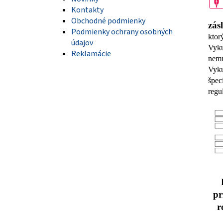
Kontakty
Obchodné podmienky
zás
Podmienky ochrany osobných
ktor
údajov
Vyku
Reklamácie
nemr
Vyk
špec
regu
pr
r