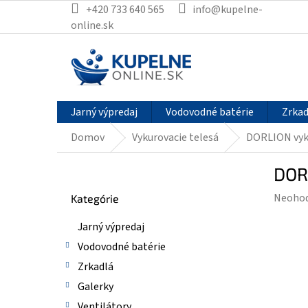
Prejsť
+420 733 640 565
info@kupelne-
na
online.sk
obsah
Jarný výpredaj
Vodovodné batérie
Zrkad
Domov
Vykurovacie telesá
DORLION vyk
B
DOR
o
Preskočiť
č
Prieme
Neoho
Kategórie
kategórie
n
hodnot
ý
Jarný výpredaj
produk
p
je
Vodovodné batérie
a
0,0
n
Zrkadlá
z
e
Galerky
5
l
hviezdi
Ventilátory