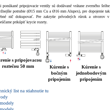
 ponúkané pripojovacie ventily sú dodávané vrátane zverného šróbe
ežnejšie potrubie (Ø15 mm Cu a Ø16 mm Alupex), pre dopojenie tak 
ebné nič dokupovať. Pre zakrytie prívodných rúrok a otvorov 
rúčame prikúpiť krycie rozety.
renie s pripojovacou
roztečou 50 mm
Kúrenie s
Kúrenie s
bočným
jednobodovým
pripojením
pripojením
nický list na stiahnutie tu
vody
modely
modely