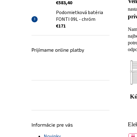
Ven
€583,40
nast
Podomietková batéria
prí
FONTI 09L - chróm
€171
Nami
najb
potr
odpo
Prijímame online platby
Kú
Ele
Informácie pre vás
Novinky