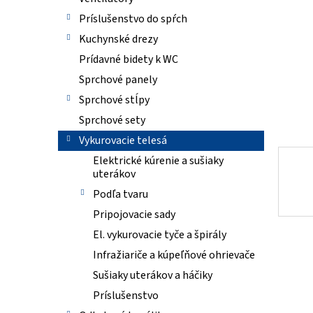
Príslušenstvo do spŕch
Kuchynské drezy
Prídavné bidety k WC
Sprchové panely
Sprchové stĺpy
Sprchové sety
Vykurovacie telesá
Elektrické kúrenie a sušiaky
uterákov
Podľa tvaru
Pripojovacie sady
El. vykurovacie tyče a špirály
Infražiariče a kúpeľňové ohrievače
Sušiaky uterákov a háčiky
Príslušenstvo