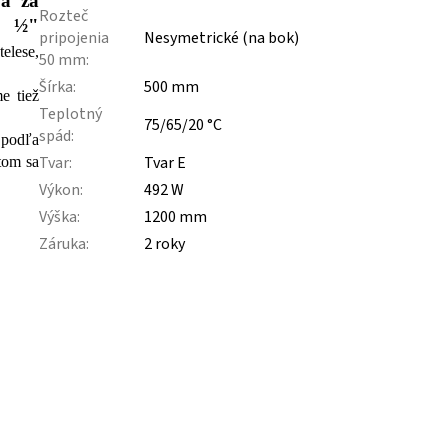
ba za
Rozteč
ť ½"
pripojenia
Nesymetrické (na bok)
elese,
50 mm
:
Šírka
:
500 mm
e tiež
Teplotný
75/65/20 °C
spád
:
podľa
Tvar
:
Tvar E
atom sa
Výkon
:
492 W
Výška
:
1200 mm
Záruka
:
2 roky