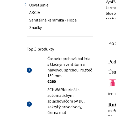
Vyhří
Osvetlenie
term
AKCIA
bluet
správ
Sanitárná keramika - Hopa
kteří 
Značky
pohod
400...
Pop
Top 3 produkty
Časová sprchová batéria
Pod
s tlačným ventilom a
hlavovou sprchou, rozteč
Úst
150 mm
€260
SCHWARN urinál s
term
automatickým
splachovačom 6V DC,
Ruč
zakrytý prívod vody,
možn
čierna mat