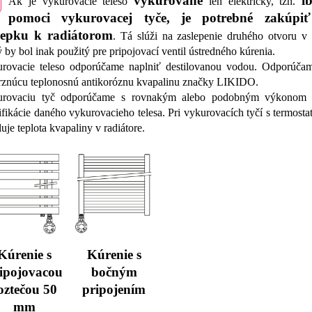
vykurované
i
Ak je vykurovacie teleso
len elektricky, tzn.
pomoci vykurovacej tyče, je potrebné zakúpi
lepku k radiátorom
. Tá slúži na zaslepenie druhého otvoru v t
ý by bol inak použitý pre pripojovací ventil ústredného kúrenia.
rovacie teleso odporúčame naplniť destilovanou vodou. Odporúčam
znúcu teplonosnú antikoróznu kvapalinu značky LIKIDO.
urovaciu tyč odporúčame s rovnakým alebo podobným výkonom 
ifikácie daného vykurovacieho telesa. Pri vykurovacích tyčí s termost
luje teplota kvapaliny v radiátore.
Kúrenie s
Kúrenie s
ipojovacou
bočným
oztečou 50
pripojením
mm