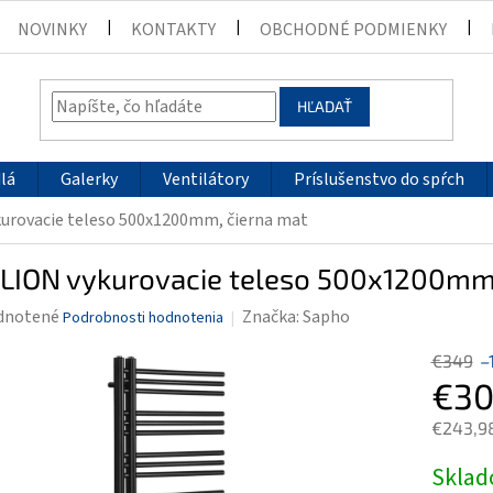
NOVINKY
KONTAKTY
OBCHODNÉ PODMIENKY
HĽADAŤ
lá
Galerky
Ventilátory
Príslušenstvo do spŕch
urovacie teleso 500x1200mm, čierna mat
LION vykurovacie teleso 500x1200mm,
rné
dnotené
Značka:
Sapho
Podrobnosti hodnotenia
enie
€349
–
tu
€30
€243,9
Jednotk
Skla
čiek.
cena: