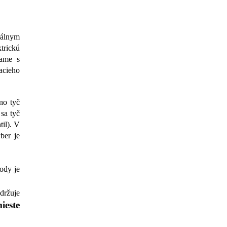
rálnym
trickú
čame s
acieho
no tyč
 sa tyč
til). V
ber je
ody je
držuje
ieste