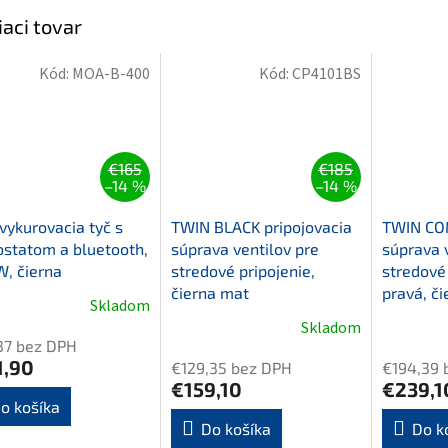
iaci tovar
Kód:
MOA-B-400
Kód:
CP4101BS
€165
€185
–14 %
–14 %
ykurovacia tyč s
TWIN BLACK pripojovacia
TWIN COM
statom a bluetooth,
súprava ventilov pre
súprava 
, čierna
stredové pripojenie,
stredové 
čierna mat
pravá, č
Skladom
Skladom
37 bez DPH
1,90
€129,35 bez DPH
€194,39 
€159,10
€239,1
o košíka
Do košíka
Do k