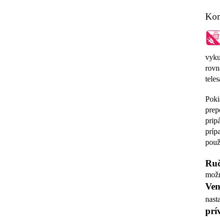
Kom
vyku
rovn
teles
Poki
prep
prip
príp
použ
Ruč
možn
Ven
nast
prí