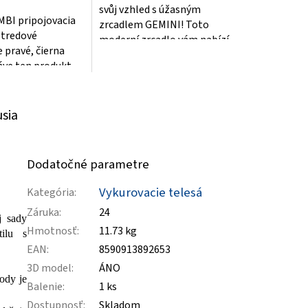
svůj vzhled s úžasným
BI pripojovacia
zrcadlem GEMINI! Toto
stredové
moderní zrcadlo vám nabízí
e pravé, čierna
nejen perfektní odraz, ale
áve ten produkt,
také...
jste vždy toužili!
usia
Dodatočné parametre
Vykurovacie telesá
Kategória
:
Záruka
:
24
j sady
Hmotnosť
:
11.73 kg
tilu s
EAN
:
8590913892653
3D model
:
ÁNO
ody je
Balenie
:
1 ks
Dostupnosť
:
Skladom