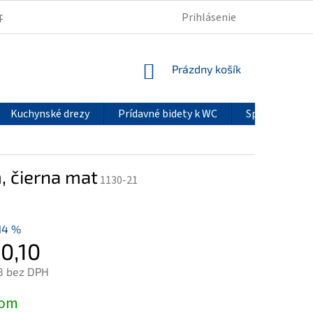
Prihlásenie
PODMIENKY OCHRANY OSOBNÝCH ÚDAJOV
REKLAMÁCIE
NÁKUPNÝ
Prázdny košík
KOŠÍK
Kuchynské drezy
Prídavné bidety k WC
Sprchové pan
 čierna mat
1130-21
14 %
0,10
8 bez DPH
ová
dom