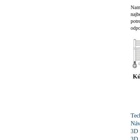
Nami
najb
potr
odpo
Kú
Tech
Ná
3D 
3D 