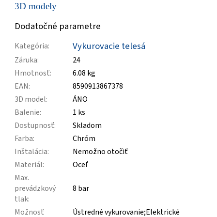
3D modely
Dodatočné parametre
Vykurovacie telesá
Kategória
:
Záruka
:
24
Hmotnosť
:
6.08 kg
EAN
:
8590913867378
3D model
:
ÁNO
Balenie
:
1 ks
Dostupnosť
:
Skladom
Farba
:
Chróm
Inštalácia
:
Nemožno otočiť
Materiál
:
Oceľ
Max.
prevádzkový
8 bar
tlak
:
Možnosť
Ústredné vykurovanie;Elektrické