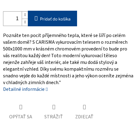
Pridať do košíka
Poznáte ten pocit příjemného tepla, které se šíří po celém
vašem domě? S CARISMA vykurovacím telesem o rozměrech
500x1000 mm v krásném chromovém provedení to bude pro
vás realitou každý den! Toto moderní vykurovací těleso
nejenže zahřeje váš interiér, ale také mu dodá stylový a
elegantní vzhled. Díky svému kompaktnímu rozměru se
snadno vejde do každé místnosti a jeho výkon oceníte zejména
v chladných zimních dnech."
Detailné informácie
OPÝTAŤ SA
STRÁŽIŤ
ZDIEĽAŤ