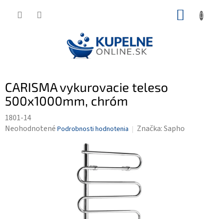
Prejsť
NÁKUP
na
KOŠÍK
obsah
CARISMA vykurovacie teleso
500x1000mm, chróm
1801-14
Priemerné
Neohodnotené
Značka:
Sapho
Podrobnosti hodnotenia
hodnotenie
produktu
je
0,0
z
5
hviezdičiek.