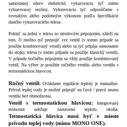
samostatný ohrev elektrickú vykurovaciu tyč mimo
vykurovacej sezóny. Vykurovaciu tyč odporúčame s
rovnakým alebo podobným výkonom podľa špecifikácie
daného vykurovacieho telesa.
Pokiaľ sa jedná o teleso so stredovým pripojením, záleží na
tom, či možno tyč prepojiť cez ventil (v tomto prípade sa
použije kombinovaný ventil) alebo sa tyč pripája samostatne
do stojky telesa (v tomto prípade sa použije klasický ventil).
V prípade bočného pripojenia sa vždy použije kombinovaný
ventil. Na výber je použitie ručného ventilu alebo ventilu s
termostatickou hlavicou.
Ručný ventil:
Ovládanie regulácie teploty je manuálne.
Prívod teplej vody je možné pripojiť na ľavú / pravú stranu
ventilu bez obmedzenia.
Ventil s termostatickou hlavicou:
Integrovaný
termostat udržuje nastavenú teplotu okolia.
Termostatická hlavica musí byť v mieste
prívodu teplej vody (mimo MONO ONE).