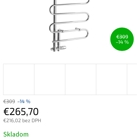
€309
–14 %
€309
–14 %
€265,70
€216,02 bez DPH
Jednotková
Skladom
cena: