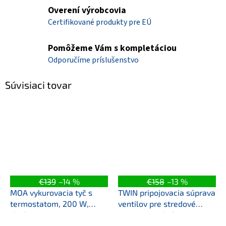
Overení výrobcovia
Certifikované produkty pre EÚ
Pomôžeme Vám s kompletáciou
Odporučíme príslušenstvo
Súvisiaci tovar
€139
–14 %
€158
–13 %
MOA vykurovacia tyč s
TWIN pripojovacia súprava
termostatom, 200 W,
ventilov pre stredové
chróm
pripojenie, chróm