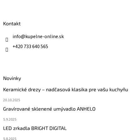
Z
á
p
ä
Kontakt
t
i
info
@
kupelne-online.sk
e
+420 733 640 565
Novinky
Keramické drezy – nadčasová klasika pre vašu kuchyňu
20.10.2025
Gravírované sklenené umývadlo ANHELO
5.9.2025
LED zrkadla BRIGHT DIGITAL
5.8.2025