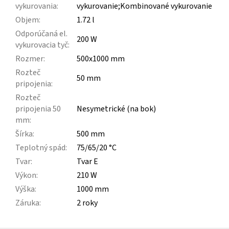
vykurovania
:
vykurovanie;Kombinované vykurovanie
Objem
:
1.72 l
Odporúčaná el.
200 W
vykurovacia tyč
:
Rozmer
:
500x1000 mm
Rozteč
50 mm
pripojenia
:
Rozteč
pripojenia 50
Nesymetrické (na bok)
mm
:
Šírka
:
500 mm
Teplotný spád
:
75/65/20 °C
Tvar
:
Tvar E
Výkon
:
210 W
Výška
:
1000 mm
Záruka
:
2 roky