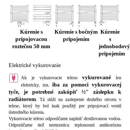
Kúrenie s
Kúrenie s bočným
Kúrenie
pripojovacou
pripojením
s
roztečou 50 mm
jednobodov
pripojením
Elektrické vykurovanie
vykurované
Ak je vykurovacie teleso
len
iba za pomoci vykurovacej
elektricky, tzn.
tyče, je potrebné zakúpiť ½" záslepku k
radiátorom
. Tá slúži na zaslepenie druhého otvoru v
telese, ktorý by bol inak použitý pre pripojovací ventil
ústredného kúrenia.
Vykurovacie teleso odporúčame naplniť destilovanou vodou.
Odporúčame tiež nemrznúcu teplonosnú antikoróznu