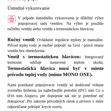
Ústredné vykurovanie
V prípade ústredného vykurovania je dôležitý výber
pripojovacej sady ventilov. Na výber je použitie
ručného ventilu alebo ventilu s termostatickou hlavicou.
Ručný ventil:
Ovládanie regulácie teploty je manuálne.
Prívod teplej vody je možné pripojiť na ľavú / pravú stranu
ventilu bez obmedzenia.
Ventil s termostatickou hlavicou:
Integrovaný
termostat udržuje nastavenú teplotu okolia.
Termostatická hlavica musí byť v mieste
prívodu teplej vody (mimo MONO ONE).
Nami ponúkané pripojovacie ventily sú dodávané vrátane
zverného šróbenia na najbežnejšie potrubie (Ø15 mm Cu a
Ø16 mm Alupex), pre dopojenie tak nie je potrebné nič
dokupovať. Pre zakrytie prívodných rúrok a otvorov v múre
odporúčame prikúpiť krycie rozety.