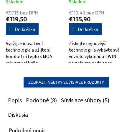
Skladom
Skladom
€97,15 bez DPH
€110,49 bez DPH
€119,50
€135,90
Do košíka
Do košíka
Využijte inovativní
Získejte nejnovější
technologie a užijte si
technologii a vybavte své
komfortní teplo s MOA
vozidlo výkonnou TWIN
vykurovací tyčí s
pripojovací sadou pro
termostatem. S výkonem
středové připojení v
200 W dokáže rychle a
elegantním chromovém...
účinně...
ZOBRAZIŤ VŠETKY SÚVISIACE PRODUKTY
Popis
Podobné (8)
Súvisiace súbory (5)
Diskusia
Podrobný popis