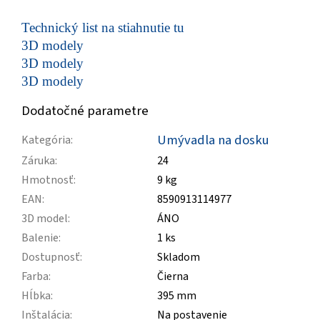
Technický list na stiahnutie tu
3D modely
3D modely
3D modely
Dodatočné parametre
Umývadla na dosku
Kategória
:
Záruka
:
24
Hmotnosť
:
9 kg
EAN
:
8590913114977
3D model
:
ÁNO
Balenie
:
1 ks
Dostupnosť
:
Skladom
Farba
:
Čierna
Hĺbka
:
395 mm
Inštalácia
:
Na postavenie