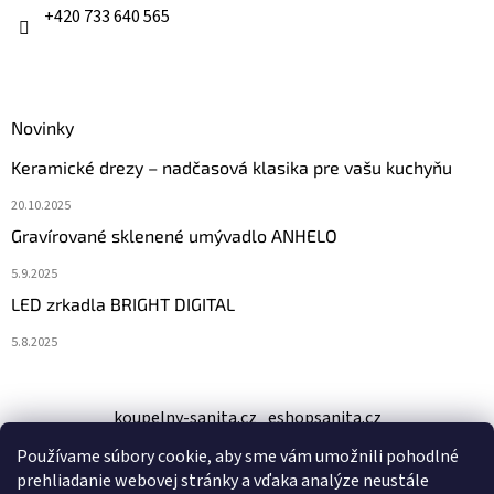
e
+420 733 640 565
Novinky
Keramické drezy – nadčasová klasika pre vašu kuchyňu
20.10.2025
Gravírované sklenené umývadlo ANHELO
5.9.2025
LED zrkadla BRIGHT DIGITAL
5.8.2025
koupelny-sanita.cz
eshopsanita.cz
Používame súbory cookie, aby sme vám umožnili pohodlné
prehliadanie webovej stránky a vďaka analýze neustále