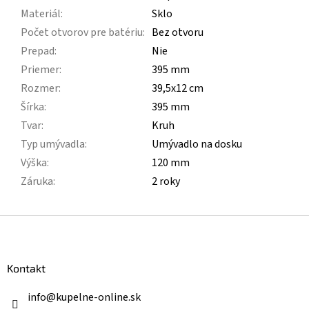
Materiál
:
Sklo
Počet otvorov pre batériu
:
Bez otvoru
Prepad
:
Nie
Priemer
:
395 mm
Rozmer
:
39,5x12 cm
Šírka
:
395 mm
Tvar
:
Kruh
Typ umývadla
:
Umývadlo na dosku
Výška
:
120 mm
Záruka
:
2 roky
Z
á
p
ä
Kontakt
t
i
info
@
kupelne-online.sk