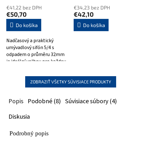
€41,22 bez DPH
€34,23 bez DPH
€50,70
€42,10
Do košíka
Do košíka
Nadčasový a praktický
umývadlový sifón 5/4 s
odpadem o průměru 32mm
je ideální volbou pro každou
moderní koupelnu. Jeho
guľatý tvar a...
ZOBRAZIŤ VŠETKY SÚVISIACE PRODUKTY
Popis
Podobné (8)
Súvisiace súbory (4)
Diskusia
Podrobný popis