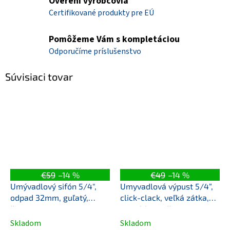
Overení výrobcovia
Certifikované produkty pre EÚ
Pomôžeme Vám s kompletáciou
Odporučíme príslušenstvo
Súvisiaci tovar
€59
–14 %
€49
–14 %
Umývadlový sifón 5/4",
Umyvadlová výpust 5/4“,
odpad 32mm, guľatý,
click-clack, veľká zátka,
čierna mat
max 80mm, čierna mat
Skladom
Skladom