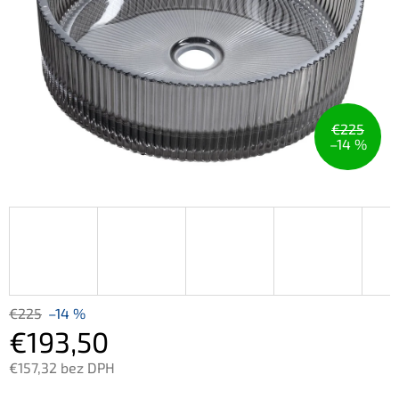
€225
–14 %
€225
–14 %
€193,50
€157,32 bez DPH
Jednotková