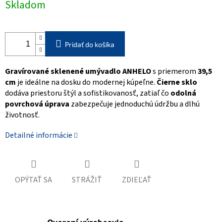
Skladom
cena:
Pridať do košíka
Gravírované sklenené umývadlo ANHELO
s priemerom
39,5
cm
je ideálne na dosku do modernej kúpeľne.
Čierne sklo
dodáva priestoru štýl a sofistikovanosť, zatiaľ čo
odolná
povrchová úprava
zabezpečuje jednoduchú údržbu a dlhú
životnosť.
Detailné informácie
OPÝTAŤ SA
STRÁŽIŤ
ZDIEĽAŤ