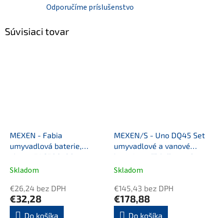
Odporučíme príslušenstvo
Súvisiaci tovar
MEXEN - Fabia
MEXEN/S - Uno DQ45 Set
umyvadlová baterie,
umyvadlové a vanové
chrom 746500-00
baterie s příslušenstvím,
černá 71403DQ45-70
Skladom
Skladom
€26,24 bez DPH
€145,43 bez DPH
€32,28
€178,88
Do košíka
Do košíka