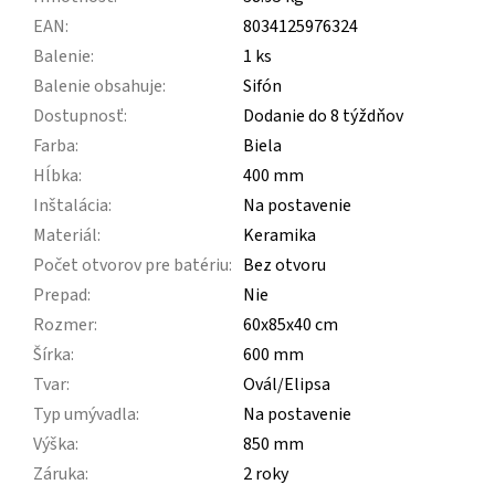
EAN
:
8034125976324
Balenie
:
1 ks
Balenie obsahuje
:
Sifón
Dostupnosť
:
Dodanie do 8 týždňov
Farba
:
Biela
Hĺbka
:
400 mm
Inštalácia
:
Na postavenie
Materiál
:
Keramika
Počet otvorov pre batériu
:
Bez otvoru
Prepad
:
Nie
Rozmer
:
60x85x40 cm
Šírka
:
600 mm
Tvar
:
Ovál/Elipsa
Typ umývadla
:
Na postavenie
Výška
:
850 mm
Záruka
:
2 roky