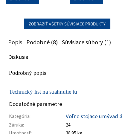
ZOBRAZIŤ VŠETKY SÚVISIACE PRODUKTY
Popis
Podobné (8)
Súvisiace súbory (1)
Diskusia
Podrobný popis
Technický list na stiahnutie tu
Dodatočné parametre
Voľne stojace umývadlá
Kategória
:
Záruka
:
24
Hmotnosť
:
38.95 kg