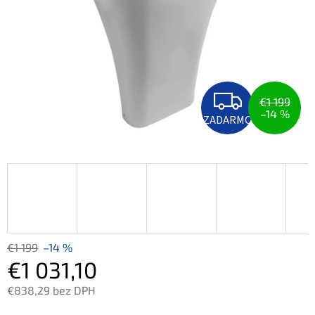
Z
A
€1 199
D
–14 %
ZADARMO
A
R
M
O
€1 199
–14 %
€1 031,10
€838,29 bez DPH
Jednotková