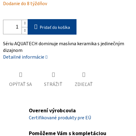
Dodanie do 8 týždňov
cena:
Pridať do košíka
Sériu AQUATECH dominuje masívna keramika s jedinečným
dizajnom
Detailné informácie
OPÝTAŤ SA
STRÁŽIŤ
ZDIEĽAŤ
Overení výrobcovia
Certifikované produkty pre EÚ
Pomôžeme Vám s kompletáciou