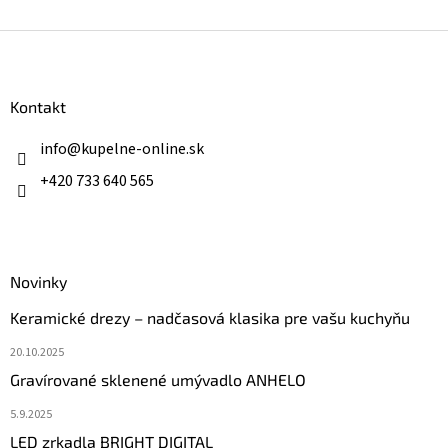
Z
á
p
ä
Kontakt
t
i
info
@
kupelne-online.sk
e
+420 733 640 565
Novinky
Keramické drezy – nadčasová klasika pre vašu kuchyňu
20.10.2025
Gravírované sklenené umývadlo ANHELO
5.9.2025
LED zrkadla BRIGHT DIGITAL