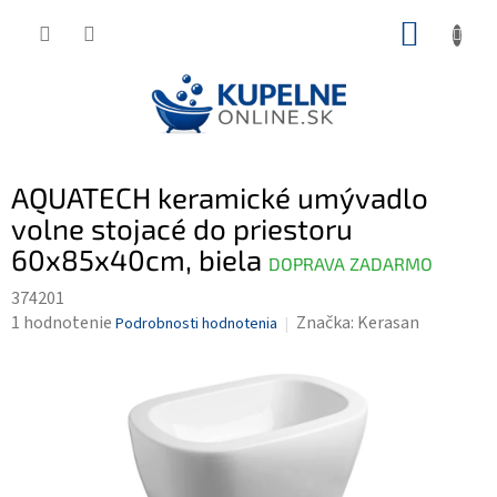
Prejsť
NÁKUP
na
KOŠÍK
obsah
AQUATECH keramické umývadlo
volne stojacé do priestoru
60x85x40cm, biela
DOPRAVA ZADARMO
374201
Priemerné
1 hodnotenie
Značka:
Kerasan
Podrobnosti hodnotenia
hodnotenie
produktu
je
5,0
z
5
hviezdičiek.