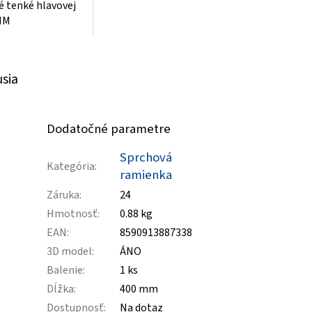
 tenké hlavovej
IM
usia
Dodatočné parametre
Sprchová
Kategória
:
ramienka
Záruka
:
24
Hmotnosť
:
0.88 kg
EAN
:
8590913887338
3D model
:
ÁNO
Balenie
:
1 ks
Dĺžka
:
400 mm
Dostupnosť
:
Na dotaz