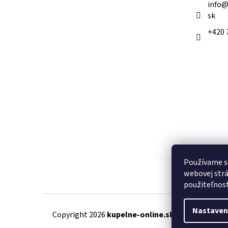
info
sk
+420 
Používame s
webovej strá
použiteľnos
Nastaven
Copyright 2026
kupelne-online.sk
. Všetky práva 