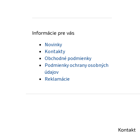
Informácie pre vás
Novinky
Kontakty
Obchodné podmienky
Podmienky ochrany osobných
údajov
Reklamácie
Z
á
p
ä
t
Kontakt
i
e