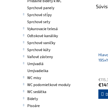
Prídavné bidety k WC
Súvis
Sprchové panely
Sprchové stĺpy
Sprchové sety
Vykurovacie telesá
Odtokové kanáliky
Sprchové vaničky
Sprchové kúty
Hlavo
Vaňové zásteny
195x
Umývadlá
Umývadielka
WC misy
€115,
€14
WC podomietkové moduly
WC sedátka
D
Bidety
Pisoáre