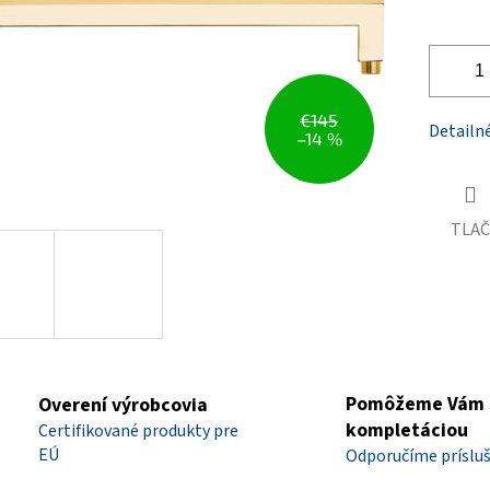
€145
Detailn
–14 %
TLAČ
Pomôžeme Vám 
Overení výrobcovia
kompletáciou
Certifikované produkty pre
EÚ
Odporučíme príslu