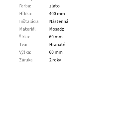
Farba
:
zlato
Hĺbka
:
400 mm
Inštalácia
:
Nástenná
Materiál
:
Mosadz
Šírka
:
60 mm
Tvar
:
Hranaté
Výška
:
60 mm
Záruka
:
2 roky