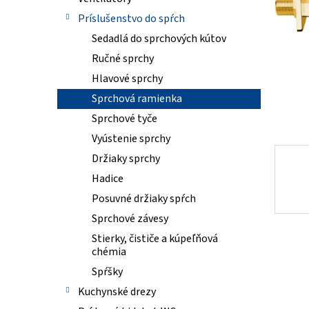
Príslušenstvo do spŕch
Sedadlá do sprchových kútov
Ručné sprchy
Hlavové sprchy
Sprchová ramienka
Sprchové tyče
Vyústenie sprchy
Držiaky sprchy
Hadice
Posuvné držiaky spŕch
Sprchové závesy
Stierky, čističe a kúpeľňová
chémia
Spŕšky
Kuchynské drezy