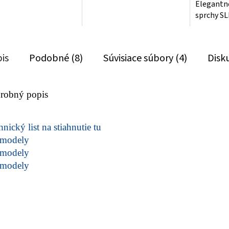
Elegantné
sprchy SL
is
Podobné (8)
Súvisiace súbory (4)
Disk
robný popis
nický list na stiahnutie tu
modely
modely
modely