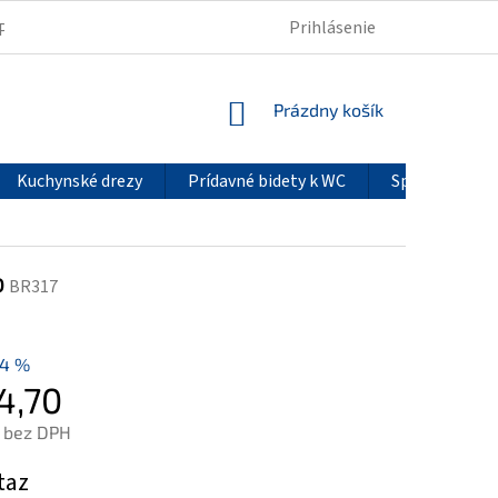
Prihlásenie
PODMIENKY OCHRANY OSOBNÝCH ÚDAJOV
REKLAMÁCIE
NÁKUPNÝ
Prázdny košík
KOŠÍK
Kuchynské drezy
Prídavné bidety k WC
Sprchové pan
o
BR317
14 %
4,70
 bez DPH
ová
taz