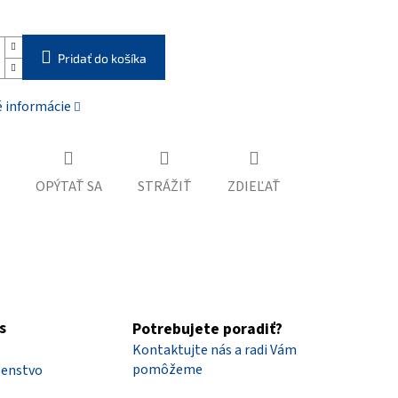
Pridať do košíka
é informácie
OPÝTAŤ SA
STRÁŽIŤ
ZDIEĽAŤ
s
Potrebujete poradiť?
Kontaktujte nás a radi Vám
pomôžeme
šenstvo