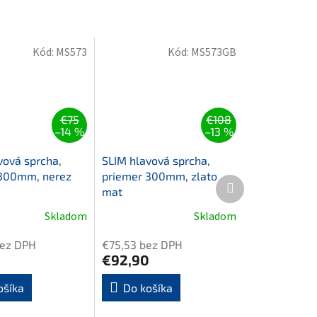
Kód:
MS573
Kód:
MS573GB
€75
€108
–14 %
–13 %
vová sprcha,
SLIM hlavová sprcha,
 300mm, nerez
priemer 300mm, zlato
Ďalší
mat
produkt
Skladom
Skladom
bez DPH
€75,53 bez DPH
0
€92,90
ošíka
Do košíka