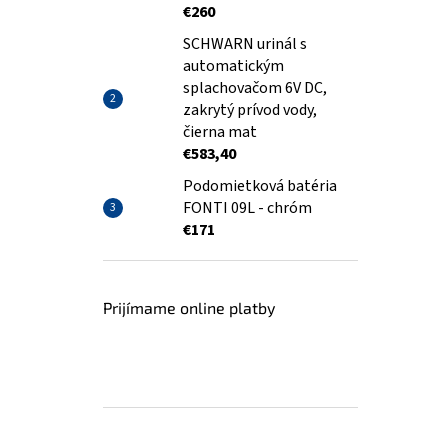
€260
SCHWARN urinál s
automatickým
splachovačom 6V DC,
zakrytý prívod vody,
čierna mat
€583,40
Podomietková batéria
FONTI 09L - chróm
€171
Prijímame online platby