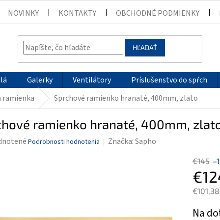
NOVINKY
KONTAKTY
OBCHODNÉ PODMIENKY
HĽADAŤ
lá
Galerky
Ventilátory
Príslušenstvo do spŕch
á ramienka
Sprchové ramienko hranaté, 400mm, zlato
chové ramienko hranaté, 400mm, zlat
rné
dnotené
Značka:
Sapho
Podrobnosti hodnotenia
enie
€145
–
tu
€12
€101,38
Jednotk
Na do
čiek.
cena: