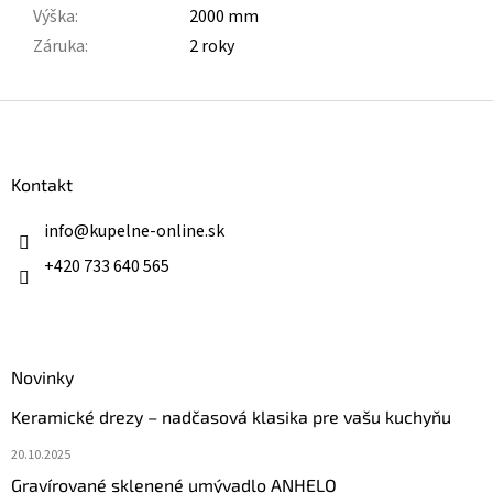
Výška
:
2000 mm
Záruka
:
2 roky
Z
á
p
ä
Kontakt
t
i
info
@
kupelne-online.sk
e
+420 733 640 565
Novinky
Keramické drezy – nadčasová klasika pre vašu kuchyňu
20.10.2025
Gravírované sklenené umývadlo ANHELO