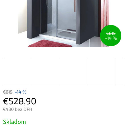
€615
–14 %
€615
–14 %
€528,90
€430 bez DPH
Jednotková
Skladom
cena: