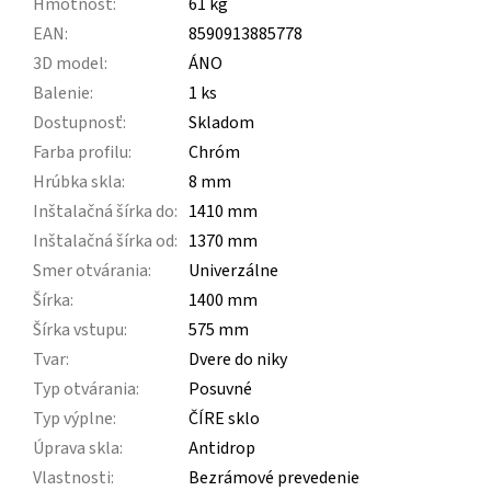
Hmotnosť
:
61 kg
EAN
:
8590913885778
3D model
:
ÁNO
Balenie
:
1 ks
Dostupnosť
:
Skladom
Farba profilu
:
Chróm
Hrúbka skla
:
8 mm
Inštalačná šírka do
:
1410 mm
Inštalačná šírka od
:
1370 mm
Smer otvárania
:
Univerzálne
Šírka
:
1400 mm
Šírka vstupu
:
575 mm
Tvar
:
Dvere do niky
Typ otvárania
:
Posuvné
Typ výplne
:
ČÍRE sklo
Úprava skla
:
Antidrop
Vlastnosti
:
Bezrámové prevedenie