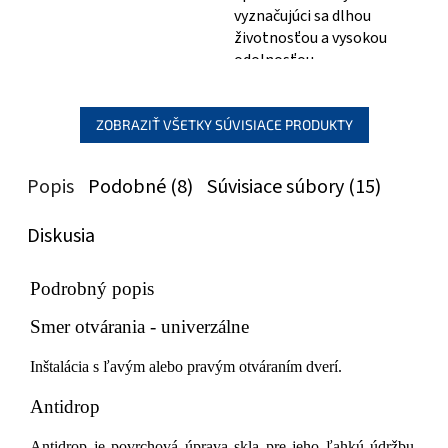
vyznačujúci sa dlhou
životnosťou a vysokou
odolnosťou
ZOBRAZIŤ VŠETKY SÚVISIACE PRODUKTY
Popis
Podobné (8)
Súvisiace súbory (15)
Diskusia
Podrobný popis
Smer otvárania - univerzálne
Inštalácia s ľavým alebo pravým otváraním dverí.
Antidrop
Antidrop je povrchová úprava skla pre jeho ľahkú údržbu.