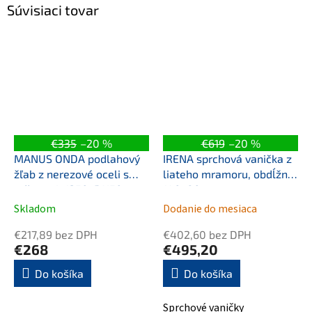
Súvisiaci tovar
€335
–20 %
€619
–20 %
MANUS ONDA podlahový
IRENA sprchová vanička z
žľab z nerezové oceli s
liateho mramoru, obdĺžnik
roštom, L-1250, DN50
140x80cm
Skladom
Dodanie do mesiaca
€217,89 bez DPH
€402,60 bez DPH
€268
€495,20
Do košíka
Do košíka
Sprchové vaničky