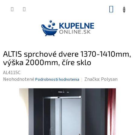
Prejsť
NÁKUP
na
KOŠÍK
obsah
ALTIS sprchové dvere 1370-1410mm,
výška 2000mm, číre sklo
AL4115C
Priemerné
Neohodnotené
Značka:
Polysan
Podrobnosti hodnotenia
hodnotenie
produktu
je
0,0
z
5
hviezdičiek.