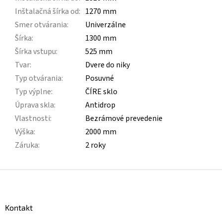
Inštalačná šírka od
:
1270 mm
Smer otvárania
:
Univerzálne
Šírka
:
1300 mm
Šírka vstupu
:
525 mm
Tvar
:
Dvere do niky
Typ otvárania
:
Posuvné
Typ výplne
:
ČÍRE sklo
Úprava skla
:
Antidrop
Vlastnosti
:
Bezrámové prevedenie
Výška
:
2000 mm
Záruka
:
2 roky
Z
á
p
ä
Kontakt
t