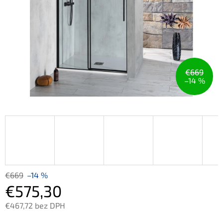
€669
–14 %
€669
–14 %
€575,30
€467,72 bez DPH
Jednotková