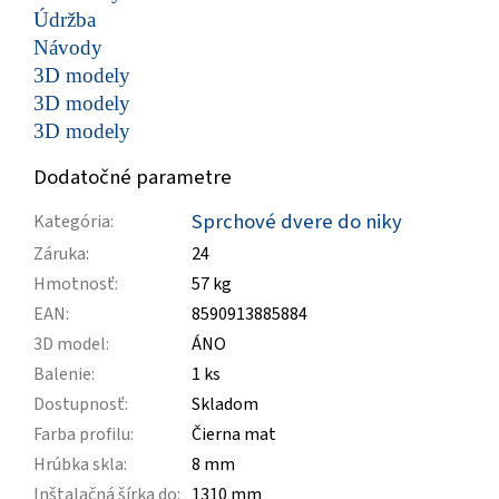
Údržba
Návody
3D modely
3D modely
3D modely
Dodatočné parametre
Sprchové dvere do niky
Kategória
:
Záruka
:
24
Hmotnosť
:
57 kg
EAN
:
8590913885884
3D model
:
ÁNO
Balenie
:
1 ks
Dostupnosť
:
Skladom
Farba profilu
:
Čierna mat
Hrúbka skla
:
8 mm
Inštalačná šírka do
:
1310 mm