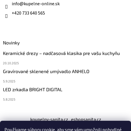
i
info
@
kupelne-online.sk
e
+420 733 640 565
Novinky
Keramické drezy – nadčasová klasika pre vašu kuchyňu
20.10.2025
Gravírované sklenené umývadlo ANHELO
5.9.2025
LED zrkadla BRIGHT DIGITAL
5.8.2025
koupelny-sanita.cz
eshopsanita.cz
Používame súbory cookie, aby sme vám umožnili pohodlné