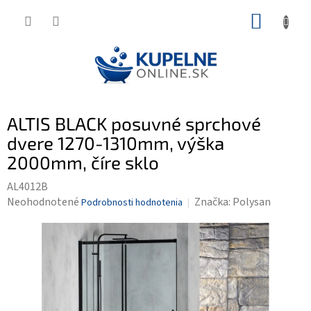
Prejsť
NÁKUP
na
KOŠÍK
obsah
ALTIS BLACK posuvné sprchové
dvere 1270-1310mm, výška
2000mm, číre sklo
AL4012B
Priemerné
Neohodnotené
Značka:
Polysan
Podrobnosti hodnotenia
hodnotenie
produktu
je
0,0
z
5
hviezdičiek.