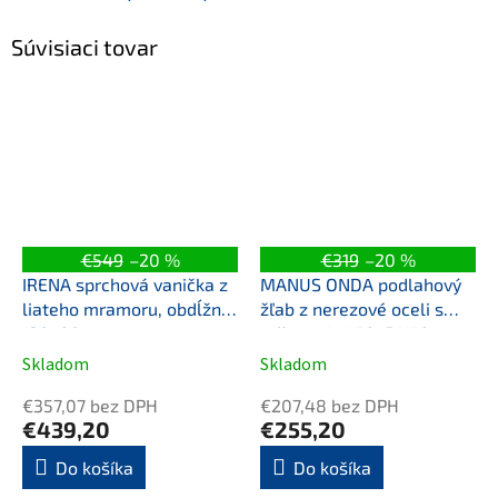
Súvisiaci tovar
€549
–20 %
€319
–20 %
IRENA sprchová vanička z
MANUS ONDA podlahový
liateho mramoru, obdĺžnik
žľab z nerezové oceli s
130x80cm
roštom, L-1150, DN50
Skladom
Skladom
€357,07 bez DPH
€207,48 bez DPH
€439,20
€255,20
Do košíka
Do košíka