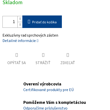
Skladom
cena:
Pridať do košíka
Exkluzívny rad sprchových zásten
Detailné informácie
OPÝTAŤ SA
STRÁŽIŤ
ZDIEĽAŤ
Overení výrobcovia
Certifikované produkty pre EÚ
Pomôžeme Vám s kompletáciou
Odporučíme príslušenstvo