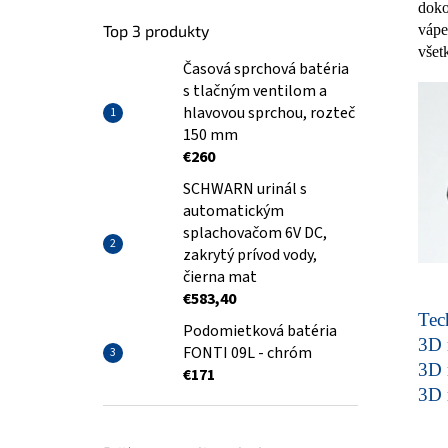
doko
vápe
Top 3 produkty
všet
Časová sprchová batéria
s tlačným ventilom a
hlavovou sprchou, rozteč
150 mm
€260
SCHWARN urinál s
automatickým
splachovačom 6V DC,
zakrytý prívod vody,
čierna mat
€583,40
Tech
Podomietková batéria
3D 
FONTI 09L - chróm
3D 
€171
3D 