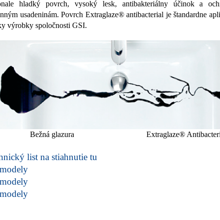
nale hladký povrch, vysoký lesk, antibakteriálny účinok a och
nným usadeninám. Povrch Extraglaze® antibacterial je štandardne ap
ky výrobky spoločnosti GSI.
Bežná glazura
Extraglaze® Antibacteri
nický list na stiahnutie tu
modely
modely
modely