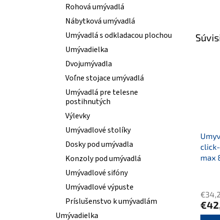
Rohová umývadlá
Nábytková umývadlá
Umývadlá s odkladacou plochou
Súvis
Umývadielka
Dvojumývadla
Voľne stojace umývadlá
Umývadlá pre telesne
postihnutých
Výlevky
Umývadlové stolíky
Umyva
Dosky pod umývadla
click
max 
Konzoly pod umývadlá
Umývadlové sifóny
Umývadlové výpuste
€34,
Príslušenstvo k umývadlám
€42
Umývadielka