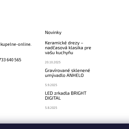
Novinky
Keramické drezy –
@
kupelne-online.
nadčasová klasika pre
vašu kuchyňu
733 640 565
20.10.2025
Gravírované sklenené
umývadlo ANHELO
5.9.2025
LED zrkadla BRIGHT
DIGITAL
5.8.2025
koupelny-sanita.cz
eshopsanita.cz