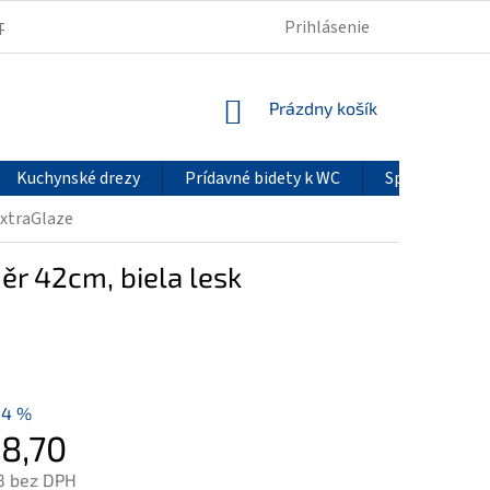
Prihlásenie
PODMIENKY OCHRANY OSOBNÝCH ÚDAJOV
REKLAMÁCIE
NÁKUPNÝ
Prázdny košík
KOŠÍK
Kuchynské drezy
Prídavné bidety k WC
Sprchové pan
ExtraGlaze
r 42cm, biela lesk
14 %
8,70
8 bez DPH