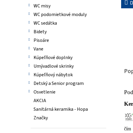
D
WC misy
WC podomietkové moduly
WC sedátka
Bidety
Pisoáre
Vane
Kúpeľňové doplnky
Umývadlové skrinky
Pop
Kúpeľňový nábytok
Detský a Senior program
Osvetlenie
Pod
AKCIA
Ker
Sanitárná keramika - Hopa
Značky
čím 