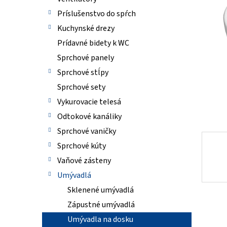
5
Príslušenstvo do spŕch
hviezdi
Kuchynské drezy
Prídavné bidety k WC
Sprchové panely
Sprchové stĺpy
Sprchové sety
Vykurovacie telesá
Odtokové kanáliky
Sprchové vaničky
Sprchové kúty
Vaňové zásteny
Umývadlá
Sklenené umývadlá
Zápustné umývadlá
Umývadla na dosku