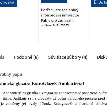
o košíka
Do k
Potřebujete spolehlivý
sifón pro své umyvadlo?
Pak je pro vás ideální
volbou MINITOTI
umývadlový sifón 5/4" -
32mm v moderním
chromovém...
is
Podobné (8)
Súvisiace súbory (4)
Disk
robný popis
amická glazúra ExtraGlaze® Antibacterial
Antibakteriálna glazúra Extraglaze® antibacterial je obohatená o ióny
titánu. Aplikuje sa na produkty už počas výrobného procesu pred 
je zaručený jej trvalý účinok. Extraglaze® antibacterial dodáv