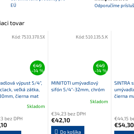
EÚ
Odporučíme príslu
iaci tovar
Kód:
7533.370.5X
Kód:
510.135.5.K
€49
€49
–14 %
–14 %
dlová výpust 5/4“,
MINITOTI umývadlový
SINTRA s
-clack, veľká zátka,
sifón 5/4"-32mm, chróm
umývadlo
80mm, čierna mat
čierna m
Skladom
Skladom
€34,23 bez DPH
23 bez DPH
€44,15 b
€42,10
,10
€54,30
Do košíka