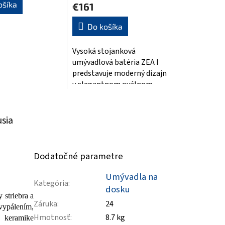
ošíka
€161
Do košíka
Vysoká stojanková
umývadlová batéria ZEA I
predstavuje moderný dizajn
v elegantnom oválnom
prevedení, ktoré sa ideálne
hodí k umývadlám...
usia
Dodatočné parametre
Umývadla na
Kategória
:
dosku
 striebra a
Záruka
:
24
vypálením,
Hmotnosť
:
8.7 kg
a keramike