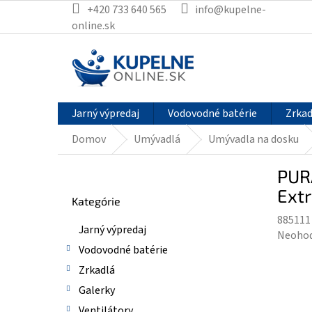
Prejsť
+420 733 640 565
info@kupelne-
na
online.sk
obsah
Jarný výpredaj
Vodovodné batérie
Zrkad
Domov
Umývadlá
Umývadla na dosku
B
PUR
o
Preskočiť
č
Ext
Kategórie
kategórie
n
885111
ý
Jarný výpredaj
Prieme
Neoho
p
Vodovodné batérie
hodnot
a
produk
n
Zrkadlá
je
e
Galerky
0,0
l
Ventilátory
z