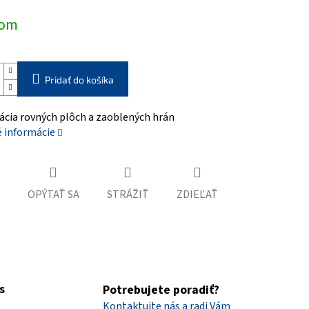
ová
dom
Pridať do košíka
cia rovných plôch a zaoblených hrán
é informácie
OPÝTAŤ SA
STRÁŽIŤ
ZDIEĽAŤ
s
Potrebujete poradiť?
Kontaktujte nás a radi Vám