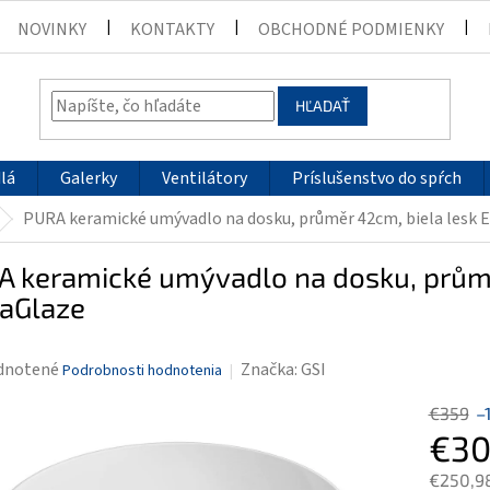
NOVINKY
KONTAKTY
OBCHODNÉ PODMIENKY
HĽADAŤ
lá
Galerky
Ventilátory
Príslušenstvo do spŕch
PURA keramické umývadlo na dosku, průměr 42cm, biela lesk 
A keramické umývadlo na dosku, průmě
raGlaze
rné
dnotené
Značka:
GSI
Podrobnosti hodnotenia
enie
€359
–
tu
€30
€250,9