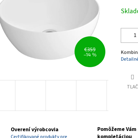
Jednotk
Skla
čiek.
cena:
€359
Kombiná
–14 %
Detailn
TLAČ
Pomôžeme Vám 
Overení výrobcovia
kompletáciou
Certifikované produkty pre