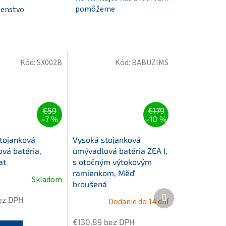
pomôžeme
šenstvo
Kód:
SX002B
Kód:
BABUZIMS
€59
€179
–7 %
–10 %
tojanková
Vysoká stojanková
vá batéria,
umývadlová batéria ZEA I,
at
s otočným výtokovým
ramienkom, Měď
Skladom
broušená
Ďalší
ez DPH
Dodanie do 14 dní
produkt
€130,89 bez DPH