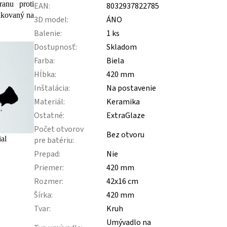
ranu proti
EAN
:
8032937822785
likovaný na
3D model
:
ÁNO
Balenie
:
1 ks
Dostupnosť
:
Skladom
Farba
:
Biela
Hĺbka
:
420 mm
Inštalácia
:
Na postavenie
Materiál
:
Keramika
Ostatné
:
ExtraGlaze
Počet otvorov
Bez otvoru
al
pre batériu
:
Prepad
:
Nie
Priemer
:
420 mm
Rozmer
:
42x16 cm
Šírka
:
420 mm
Tvar
:
Kruh
Umývadlo na