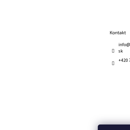
Z
á
p
ä
t
Kontakt
i
e
info
sk
+420 