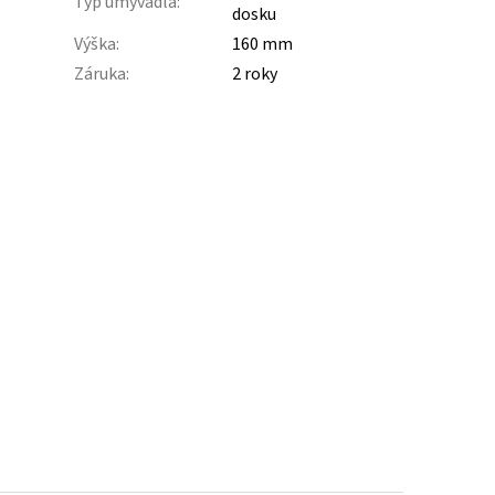
Typ umývadla
:
dosku
Výška
:
160 mm
Záruka
:
2 roky