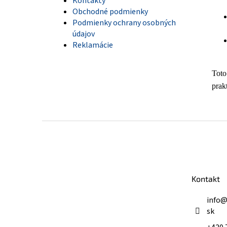
Kontakty
Obchodné podmienky
Podmienky ochrany osobných
údajov
Reklamácie
Toto
prak
Z
á
p
ä
t
Kontakt
i
e
info
sk