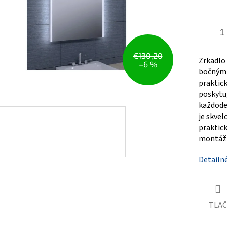
€130,20
Zrkadlo
–6 %
bočným 
praktick
poskytu
každode
je skvel
praktick
montáž
Detailn
TLAČ