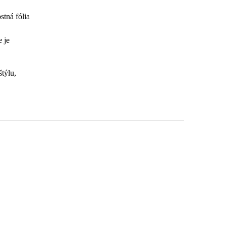
stná fólia
e je
štýlu,