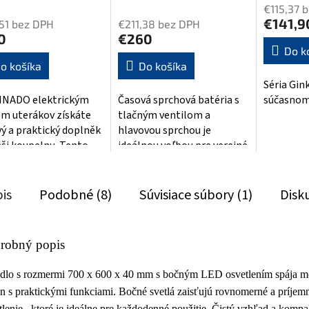
€115,37 
tenie
hodnotenie
produktu
€141,9
51 bez DPH
€211,38 bez DPH
ktu
produktu
je
0
€260
je
5,0
Do k
4,3
z
o košíka
Do košíka
z
5
Séria Gink
5
hviezdičie
INADO elektrickým
Časová sprchová batéria s
súčasnom 
ičiek.
hviezdičiek.
em uterákov získáte
tlačným ventilom a
vý a praktický doplněk
hlavovou sprchou je
aši koupelnu. Tento
ideálnou voľbou pre verejné
tý model o
priestory, ako sú fitness
rech 620x1160...
centrá,...
is
Podobné (8)
Súvisiace súbory (1)
Disk
robný popis
dlo s rozmermi 700 x 600 x 40 mm
s bočným LED osvetlením spája 
jn s praktickými funkciami.
Bočné svetlá zaisťujú rovnomerné a príjem
tlenie
, ktoré je ideálne pre každodenné použitie.
Čistý vzhľad a kompa