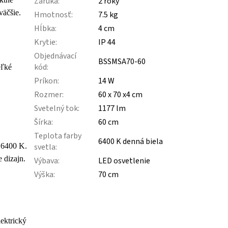
Záruka
:
2 roky
väčšie.
Hmotnosť
:
7.5 kg
Hĺbka
:
4 cm
Krytie
:
IP 44
Objednávací
BSSMSA70-60
kód
:
eľké
Príkon
:
14 W
Rozmer
:
60 x 70 x4 cm
Svetelný tok
:
1177 lm
Šírka
:
60 cm
Teplota farby
6400 K denná biela
o 6400 K.
svetla
:
 dizajn.
Výbava
:
LED osvetlenie
Výška
:
70 cm
lektrický