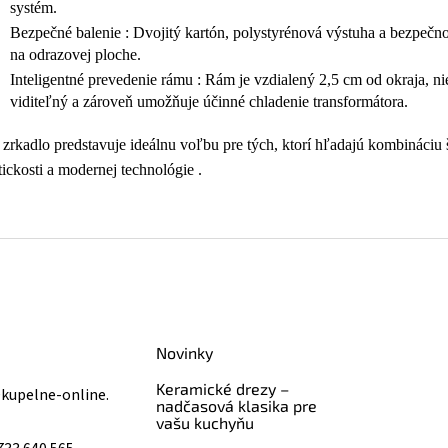
systém.
Bezpečné balenie
: Dvojitý kartón, polystyrénová výstuha a bezpečno
na odrazovej ploche.
Inteligentné prevedenie rámu
: Rám je vzdialený 2,5 cm od okraja, ni
viditeľný a zároveň umožňuje účinné chladenie transformátora.
 zrkadlo predstavuje ideálnu voľbu pre tých, ktorí hľadajú kombináciu
tickosti a modernej technológie
.
Novinky
Keramické drezy –
@
kupelne-online.
nadčasová klasika pre
vašu kuchyňu