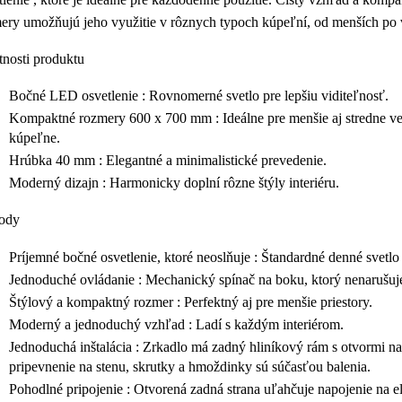
ery
umožňujú jeho využitie v rôznych typoch kúpeľní, od menších po 
tnosti produktu
Bočné LED osvetlenie
: Rovnomerné svetlo pre lepšiu viditeľnosť.
Kompaktné rozmery 600 x 700 mm
: Ideálne pre menšie aj stredne v
kúpeľne.
Hrúbka 40 mm
: Elegantné a minimalistické prevedenie.
Moderný dizajn
: Harmonicky doplní rôzne štýly interiéru.
ody
Príjemné bočné osvetlenie, ktoré neoslňuje
: Štandardné denné svetl
Jednoduché ovládanie
: Mechanický spínač na boku, ktorý nenarušuje
Štýlový a kompaktný rozmer
: Perfektný aj pre menšie priestory.
Moderný a jednoduchý vzhľad
: Ladí s každým interiérom.
Jednoduchá inštalácia
: Zrkadlo má zadný hliníkový rám s otvormi na
pripevnenie na stenu, skrutky a hmoždinky sú súčasťou balenia.
Pohodlné pripojenie
: Otvorená zadná strana uľahčuje napojenie na e