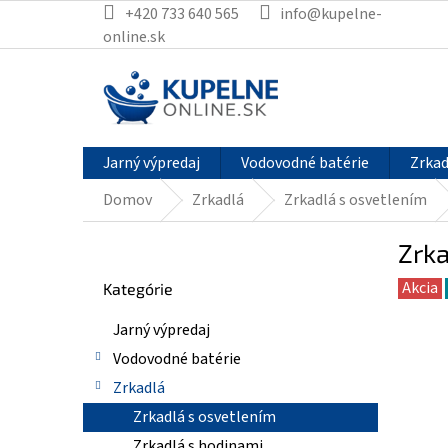
Prejsť
+420 733 640 565
info@kupelne-
na
online.sk
obsah
Jarný výpredaj
Vodovodné batérie
Zrkad
Domov
Zrkadlá
Zrkadlá s osvetlením
B
Zrk
o
Preskočiť
č
Akcia
Kategórie
kategórie
n
ý
Jarný výpredaj
p
Vodovodné batérie
a
n
Zrkadlá
e
Zrkadlá s osvetlením
l
Zrkadlá s hodinami