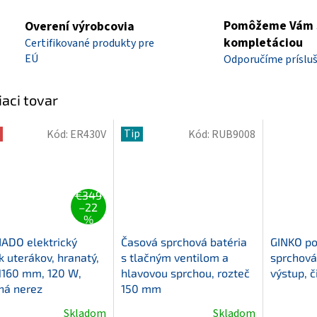
Pomôžeme Vám 
Overení výrobcovia
kompletáciou
Certifikované produkty pre
EÚ
Odporučíme príslu
iaci tovar
Tip
Kód:
ER430V
Kód:
RUB9008
€349
–22
%
ADO elektrický
Časová sprchová batéria
GINKO p
k uterákov, hranatý,
s tlačným ventilom a
sprchová 
1160 mm, 120 W,
hlavovou sprchou, rozteč
výstup, 
ná nerez
150 mm
Priemern
Skladom
Skladom
erné
Priemerné
hodnoten