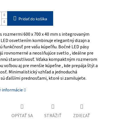
Pridať do košíka
 s rozmermi 600 x 700 x 40 mm s integrovaným
LED osvetlením kombinuje elegantný dizajn a
ú funkčnosť pre vašu kúpeľňu.
Bočné LED pásy
jú rovnomerné a neoslňujúce svetlo
, ideálne pre
nnú starostlivosť.
Vďaka kompaktným rozmerom
ou voľbou aj pre menšie kúpeľne
, kde prepája štýl a
osť.
Minimalistický vzhľad a jednoduchá
sú ďalšími prednosťami, ktoré si zamilujete.
é informácie
OPÝTAŤ SA
STRÁŽIŤ
ZDIEĽAŤ