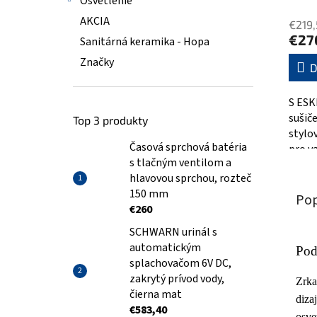
Osvetlenie
hodno
AKCIA
€219,
produ
€27
Sanitárná keramika - Hopa
je
5,0
Značky
D
z
5
S ESK
hviezd
sušič
Top 3 produkty
stylo
Časová sprchová batéria
pro v
s tlačným ventilom a
hrana
hlavovou sprchou, rozteč
rozmě
150 mm
Pop
€260
SCHWARN urinál s
automatickým
Pod
splachovačom 6V DC,
zakrytý prívod vody,
Zrka
čierna mat
diza
€583,40
osve