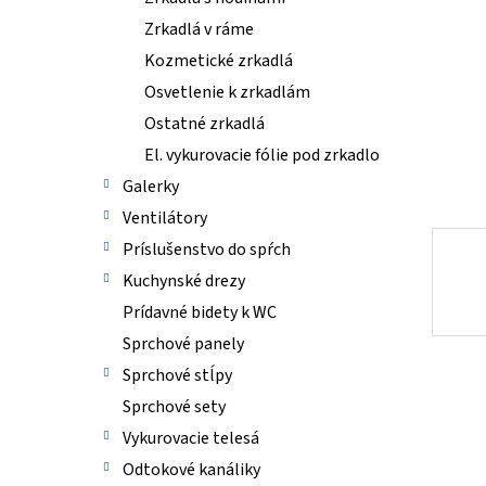
Zrkadlá v ráme
Kozmetické zrkadlá
Osvetlenie k zrkadlám
Ostatné zrkadlá
El. vykurovacie fólie pod zrkadlo
Galerky
Ventilátory
Príslušenstvo do spŕch
Kuchynské drezy
Prídavné bidety k WC
Sprchové panely
Sprchové stĺpy
Sprchové sety
Vykurovacie telesá
Odtokové kanáliky