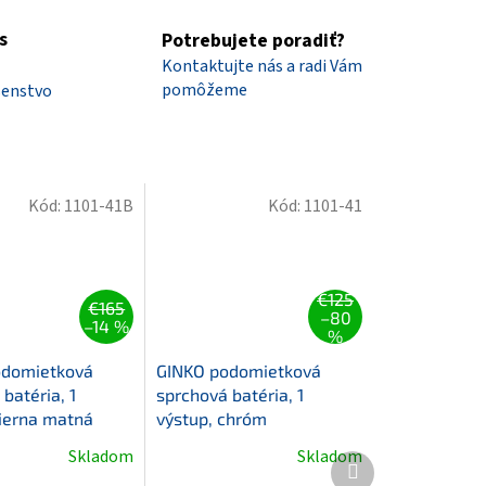
s
Potrebujete poradiť?
Kontaktujte nás a radi Vám
pomôžeme
šenstvo
Kód:
1101-41B
Kód:
1101-41
€125
€165
–80
–14 %
%
odomietková
GINKO podomietková
batéria, 1
sprchová batéria, 1
čierna matná
výstup, chróm
Skladom
Skladom
é
Ďalší
ie