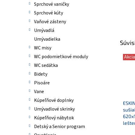
Sprchové vaničky
Sprchové kúty
Vaňové zásteny
Umývadlá
Umývadielka
Súvis
WC misy
WC podomietkové moduly
Akcia
WC sedátka
Bidety
Pisoáre
Vane
Kúpeľňové doplnky
ESKIN
Umývadlové skrinky
sušia
620x
Kúpeľňový nábytok
lešte
Detský a Senior program
Priem