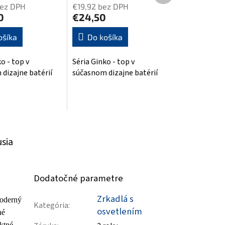
produkt
bez DPH
€19,92 bez DPH
0
€24,50
ošíka
Do košíka
o - top v
Séria Ginko - top v
k.
dizajne batérií
súčasnom dizajne batérií
usia
Dodatočné parametre
Zrkadlá s
moderný
Kategória
:
osvetlením
né
ktné