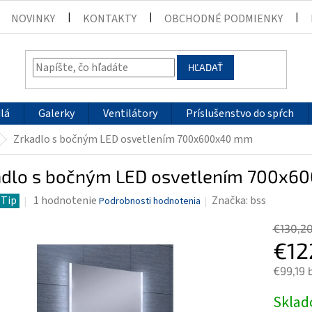
NOVINKY
KONTAKTY
OBCHODNÉ PODMIENKY
HĽADAŤ
lá
Galerky
Ventilátory
Príslušenstvo do spŕch
Zrkadlo s bočným LED osvetlením 700x600x40 mm
adlo s bočným LED osvetlením 700x
Priemerné
Tip
1 hodnotenie
Značka:
bss
Podrobnosti hodnotenia
hodnotenie
€130,2
produktu
€12
je
5,0
€99,19 
z
5
Jednotk
Skla
hviezdičiek.
cena: