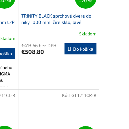
–20 %
–20 %
TRINITY BLACK sprchové dvere do
0mm L/P
niky 1000 mm, číre sklo, lavé
Skladom
Skladom
€413,66 bez DPH
Do košíka
€508,80
košíka
nečného
SIGMA
ou
mm v
211CL-B
Kód:
GT1211CR-B