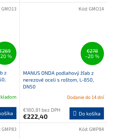
také...
:
GMO13
Kód:
GMO14
€269
€278
–20 %
–20 %
b z
MANUS ONDA podlahový žľab z
50,
nerezové oceli s roštom, L-850,
DN50
Skladom
Dodanie do 14 dní
€180,81 bez DPH
košíka
Do košíka
€222,40
:
GMP83
Kód:
GMP84