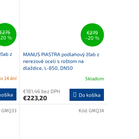
€275
€279
–20 %
–20 %
ľab z
MANUS PIASTRA podlahový žľab z
nerezové oceli s roštom na
dlaždice, L-850, DN50
o 14 dní
Skladom
€181,46 bez DPH
košíka
Do košíka
€223,20
:
GMQ33
Kód:
GMQ34