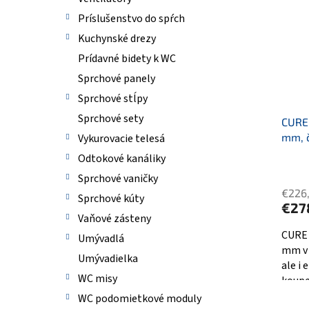
e
p
p
i
Príslušenstvo do spŕch
r
s
Kuchynské drezy
o
p
Prídavné bidety k WC
d
r
u
o
Sprchové panely
k
d
Sprchové stĺpy
t
u
Sprchové sety
o
CURE
k
v
mm, č
Vykurovacie telesá
t
o
Odtokové kanáliky
v
Sprchové vaničky
€226
Sprchové kúty
€27
Vaňové zásteny
CURE 
Umývadlá
mm v 
Umývadielka
ale i 
WC misy
koupe
design
WC podomietkové moduly