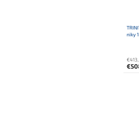
TRINI
niky 
€413
€50