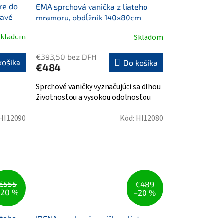
re do
EMA sprchová vanička z liateho
ravé
mramoru, obdĺžnik 140x80cm
Skladom
Skladom
€393,50 bez DPH
košíka
Do košíka
€484
Sprchové vaničky vyznačujúci sa dlhou
životnosťou a vysokou odolnosťou
HI12090
Kód:
HI12080
€555
€489
–20 %
–20 %
ateho