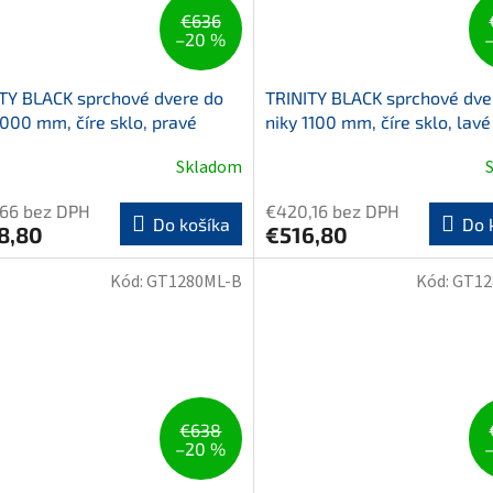
€636
–20 %
TY BLACK sprchové dvere do
TRINITY BLACK sprchové dve
1000 mm, číre sklo, pravé
niky 1100 mm, číre sklo, lavé
Skladom
,66 bez DPH
€420,16 bez DPH
Do košíka
Do 
8,80
€516,80
Kód:
GT1280ML-B
Kód:
GT12
€638
–20 %