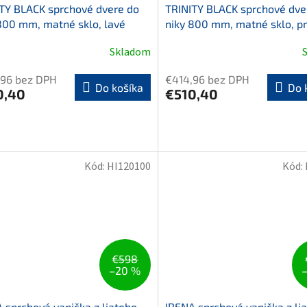
TY BLACK sprchové dvere do
TRINITY BLACK sprchové dve
800 mm, matné sklo, lavé
niky 800 mm, matné sklo, p
Skladom
,96 bez DPH
€414,96 bez DPH
Do košíka
Do 
0,40
€510,40
Kód:
HI120100
Kód:
€598
–20 %
 sprchová vanička z liateho
IRENA sprchová vanička z li