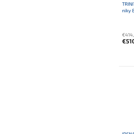
TRINI
niky 
€414
€51
IRENA