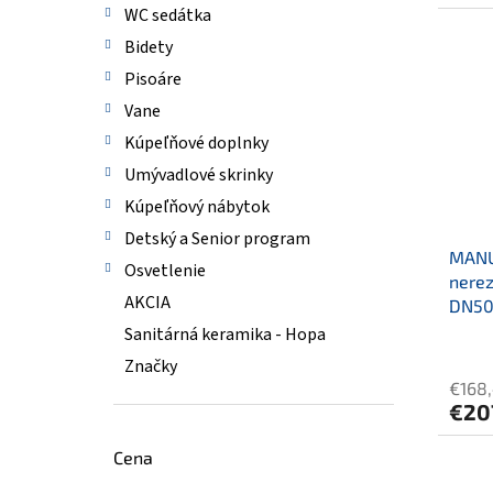
WC sedátka
Bidety
Pisoáre
Vane
Kúpeľňové doplnky
Umývadlové skrinky
Kúpeľňový nábytok
Detský a Senior program
MANU
Osvetlenie
nerez
AKCIA
DN5
Sanitárná keramika - Hopa
Značky
€168
€20
Cena