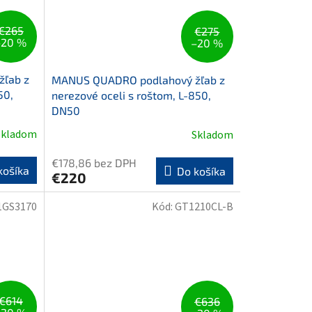
€265
€275
–20 %
–20 %
ľab z
MANUS QUADRO podlahový žľab z
50,
nerezové oceli s roštom, L-850,
DN50
Skladom
Skladom
€178,86 bez DPH
košíka
Do košíka
€220
1GS3170
Kód:
GT1210CL-B
€614
€636