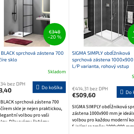
€348
–20 %
 BLACK sprchová zástena 700
SIGMA SIMPLY obdĺžniková
íre sklo
sprchová zástena 1000x90
L/P varianta, rohový vstup
Skladom
Priemerné
,34 bez DPH
hodnotenie
Do košíka
€414,31 bez DPH
8,40
produktu
Do 
€509,60
je
BLACK sprchová zástena 700
5,0
SIGMA SIMPLY obdĺžniková sp
čírem skle je nejen praktickou,
z
zástena 1000x900 mm je ideál
elegantní volbou pro vaši
5
volbou pro každou moderní ko
lnu. Díky svému čistému
hviezdičiek.
S jejími rozměry 1000x900 mm s
u...