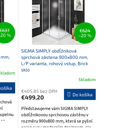
€637
€624
–20 %
–20 %
SIGMA SIMPLY obdĺžniková
0 mm,
sprchová zástena 900x800 mm,
L/P varianta, rohový vstup, Brick
sklo
Skladom
Skladom
košíka
€405,85 bez DPH
Do košíka
€499,20
rchová
ní
Představujeme vám SIGMA SIMPLY
upelnu.
obdĺžnikovou sprchovou zástěnu v
e...
rozměru 900x800 mm, která se pyšní
nejen svou moderním designem, ale