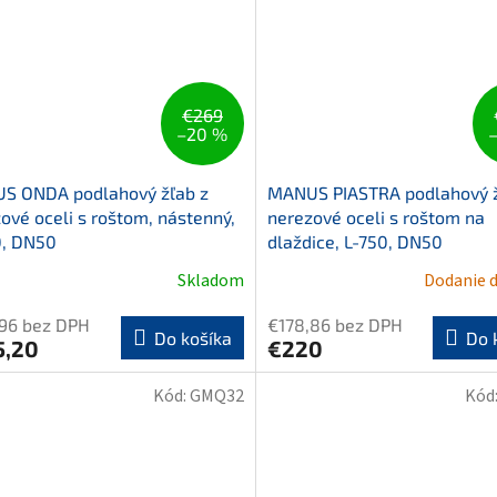
€269
–20 %
S ONDA podlahový žľab z
MANUS PIASTRA podlahový ž
ové oceli s roštom, nástenný,
nerezové oceli s roštom na
0, DN50
dlaždice, L-750, DN50
Skladom
Dodanie d
,96 bez DPH
€178,86 bez DPH
Do košíka
Do 
5,20
€220
Kód:
GMQ32
Kód