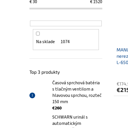
€
30
€
1520
Na sklade
1074
MANU
nerez
L-65
Top 3 produkty
Časová sprchová batéria
€174
s tlačným ventilom a
€21
hlavovou sprchou, rozteč
150 mm
€260
SCHWARN urinál s
automatickým