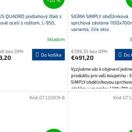
–20 %
S QUADRO podlahový žľab z
SIGMA SIMPLY obdĺžniková
ové oceli s roštom, L-950,
sprchová zástena 1100x70
0
varianta, číre sklo
Skladom
46 bez DPH
€399,35 bez DPH
Do košíka
Do 
3,20
€491,20
Vyzýváme vás k objevení jedi
produktu pro vaši koupelnu - 
SIMPLY obdélníkovou sprchov
zástěnu v rozměru 1100x700 
L/P...
Kód:
GT1210CR-B
Kód:
GT1