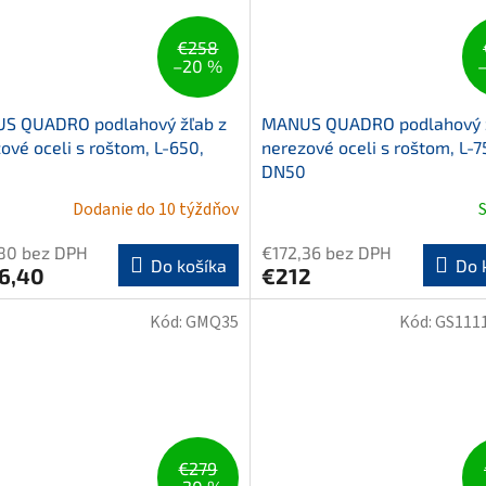
€258
–20 %
S QUADRO podlahový žľab z
MANUS QUADRO podlahový ž
ové oceli s roštom, L-650,
nerezové oceli s roštom, L-7
0
DN50
Dodanie do 10 týždňov
,80 bez DPH
€172,36 bez DPH
Do košíka
Do 
6,40
€212
Kód:
GMQ35
Kód:
GS111
€279