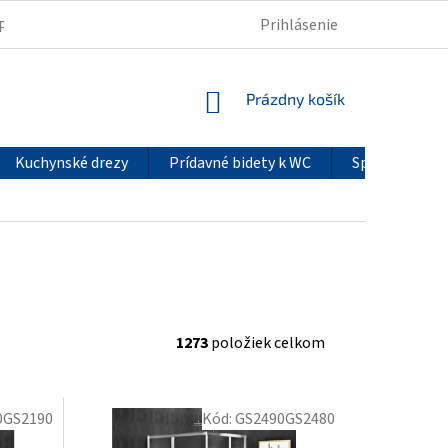
Prihlásenie
PODMIENKY OCHRANY OSOBNÝCH ÚDAJOV
REKLAMÁCIE
NÁKUPNÝ
Prázdny košík
KOŠÍK
Kuchynské drezy
Prídavné bidety k WC
Sprchové pan
1273
položiek celkom
0GS2190
Kód:
GS2490GS2480