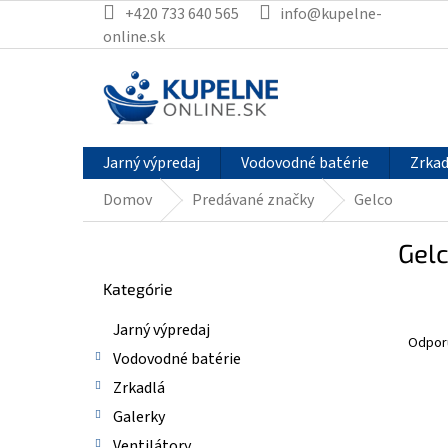
Prejsť
+420 733 640 565
info@kupelne-
na
online.sk
obsah
Jarný výpredaj
Vodovodné batérie
Zrkad
Domov
Predávané značky
Gelco
B
Gel
o
Preskočiť
č
Kategórie
kategórie
n
R
ý
Jarný výpredaj
a
p
Odpor
Vodovodné batérie
d
a
e
n
Zrkadlá
n
e
V
Galerky
i
l
ý
Ventilátory