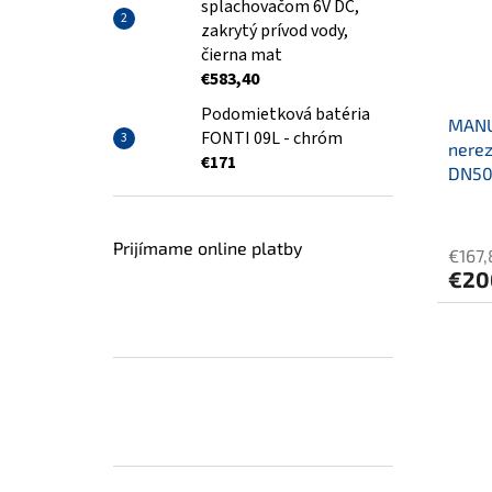
splachovačom 6V DC,
zakrytý prívod vody,
čierna mat
€583,40
Podomietková batéria
MANU
FONTI 09L - chróm
nerez
€171
DN5
Prijímame online platby
€167
€20