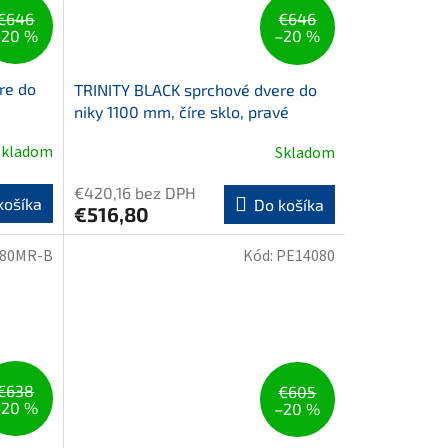
€646
€646
–20 %
–20 %
re do
TRINITY BLACK sprchové dvere do
niky 1100 mm, číre sklo, pravé
Skladom
Skladom
€420,16 bez DPH
košíka
Do košíka
€516,80
80MR-B
Kód:
PE14080
€638
€605
–20 %
–20 %