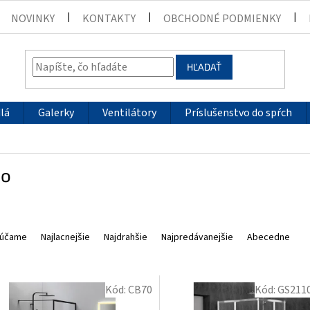
NOVINKY
KONTAKTY
OBCHODNÉ PODMIENKY
HĽADAŤ
lá
Galerky
Ventilátory
Príslušenstvo do spŕch
co
účame
Najlacnejšie
Najdrahšie
Najpredávanejšie
Abecedne
Kód:
CB70
Kód:
GS211