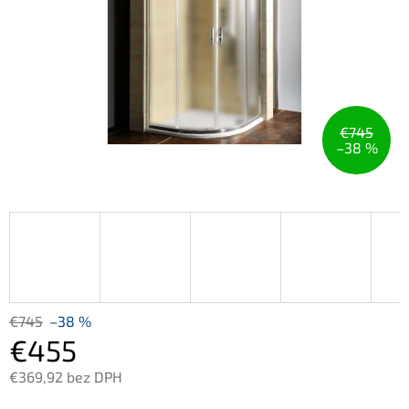
€745
–38 %
€745
–38 %
€455
€369,92 bez DPH
Jednotková