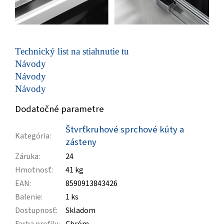
Technický list na stiahnutie tu
Návody
Návody
Návody
Dodatočné parametre
Štvrťkruhové sprchové kúty a
Kategória
:
zásteny
Záruka
:
24
Hmotnosť
:
41 kg
EAN
:
8590913843426
Balenie
:
1 ks
Dostupnosť
:
Skladom