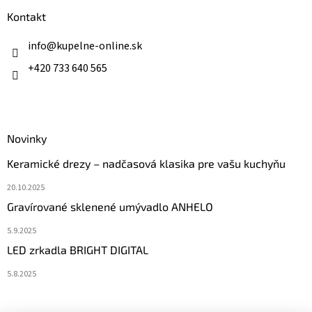
p
ä
Kontakt
t
i
info
@
kupelne-online.sk
e
+420 733 640 565
Novinky
Keramické drezy – nadčasová klasika pre vašu kuchyňu
20.10.2025
Gravírované sklenené umývadlo ANHELO
5.9.2025
LED zrkadla BRIGHT DIGITAL
5.8.2025