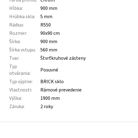
Farba profilu
:
Chróm
Hĺbka
:
900 mm
Hrúbka skla
:
5 mm
Rádius
:
R550
Rozmer
:
90x90 cm
Šírka
:
900 mm
Šírka vstupu
:
560 mm
Tvar
:
Štvrťkruhové zásteny
Typ
Posuvné
otvárania
:
Typ výplne
:
BRICK sklo
Vlastnosti
:
Rámové prevedenie
Výška
:
1900 mm
Záruka
:
2 roky
Z
á