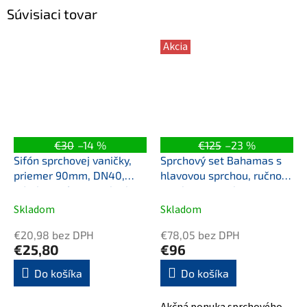
Súvisiaci tovar
Akcia
€30
–14 %
€125
–23 %
Sifón sprchovej vaničky,
Sprchový set Bahamas s
priemer 90mm, DN40,
hlavovou sprchou, ručnou
odtok v vnútornom kruhu,
sprchou a sprchovou
krytka biela
batériou rozstup 150cm
Skladom
Skladom
(MK45091)
€20,98 bez DPH
€78,05 bez DPH
€25,80
€96
Do košíka
Do košíka
Akčná ponuka sprchového