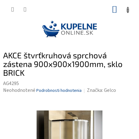
Prejsť
NÁKUP
na
KOŠÍK
obsah
AKCE štvrťkruhová sprchová
zástena 900x900x1900mm, sklo
BRICK
AG4295
Priemerné
Neohodnotené
Značka:
Gelco
Podrobnosti hodnotenia
hodnotenie
produktu
je
0,0
z
5
hviezdičiek.