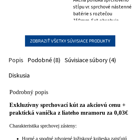
stĺpu vr. sprchové nástenné
batérie s roztečou
150mm. Set obsahuje
Sprchový nástenný stĺp s
guľatou...
ZOBRAZIŤ VŠETKY SÚVISIACE PRODUKTY
Popis
Podobné (8)
Súvisiace súbory (4)
Diskusia
Podrobný popis
Exkluzívny sprchovací kút za akciovú cenu +
praktická vanička z liateho mramoru za 0,03€
Charakteristika sprchovej zásteny:
Horné a spodné zdvojené ložiskové kolieska zaisťujú