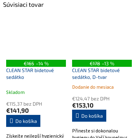
Súvisiaci tovar
€165
–14 %
€178
–13 %
CLEAN STAR bidetové
CLEAN STAR bidetové
sedátko
sedátko, D-tvar
Dodanie do mesiaca
Priemerné
Skladom
hodnotenie
€124,47 bez DPH
produktu
€115,37 bez DPH
€153,10
je
€141,90
5,0
Do košíka
Do košíka
z
5
Přineste si dokonalou
hviezdičiek.
Získejte nejlepší hygienický
hygienu do Vaší koupelny s