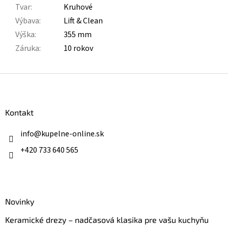
Tvar
:
Kruhové
Výbava
:
Lift & Clean
Výška
:
355 mm
Záruka
:
10 rokov
Z
á
p
ä
Kontakt
t
i
info
@
kupelne-online.sk
e
+420 733 640 565
Novinky
Keramické drezy – nadčasová klasika pre vašu kuchyňu