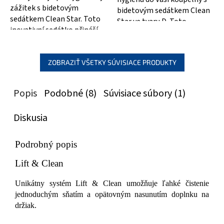
zážitek s bidetovým
bidetovým sedátkem Clean
sedátkem Clean Star. Toto
Star ve tvaru D. Toto
inovativní sedátko přináší
moderní sedátko je
dokonalou čistotu a
navrženo pro maximální...
pohodlí. S...
ZOBRAZIŤ VŠETKY SÚVISIACE PRODUKTY
Popis
Podobné (8)
Súvisiace súbory (1)
Diskusia
Podrobný popis
Lift & Clean
Unikátny systém Lift & Clean umožňuje ľahké čistenie
jednoduchým sňatím a opätovným nasunutím doplnku na
držiak.