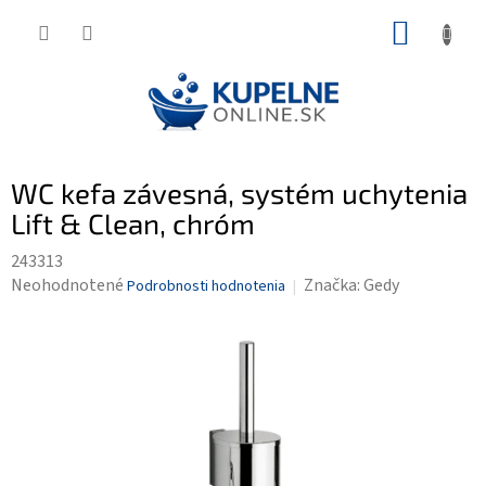
Prejsť
NÁKUP
na
KOŠÍK
obsah
WC kefa závesná, systém uchytenia
Lift & Clean, chróm
243313
Priemerné
Neohodnotené
Značka:
Gedy
Podrobnosti hodnotenia
hodnotenie
produktu
je
0,0
z
5
hviezdičiek.