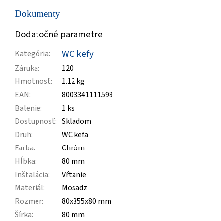
Dokumenty
Dodatočné parametre
WC kefy
Kategória
:
Záruka
:
120
Hmotnosť
:
1.12 kg
EAN
:
8003341111598
Balenie
:
1 ks
Dostupnosť
:
Skladom
Druh
:
WC kefa
Farba
:
Chróm
Hĺbka
:
80 mm
Inštalácia
:
Vŕtanie
Materiál
:
Mosadz
Rozmer
:
80x355x80 mm
Šírka
:
80 mm