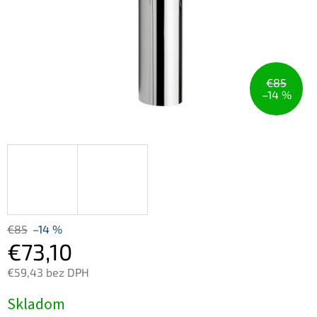
€85
–14 %
€85
–14 %
€73,10
€59,43 bez DPH
Jednotková
Skladom
cena: