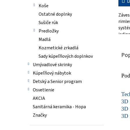
D
Koše
Ostatné doplnky
Záve
rimle
Sušiče rúk
systé
Predložky
jedin
Madlá
bezok
golier
Kozmetické zrkadlá
Pop
Sady kúpeľňových doplnkov
Umývadlové skrinky
Kúpeľňový nábytok
Pod
Detský a Senior program
Osvetlenie
Tech
AKCIA
3D 
Sanitárná keramika - Hopa
3D 
Značky
3D 