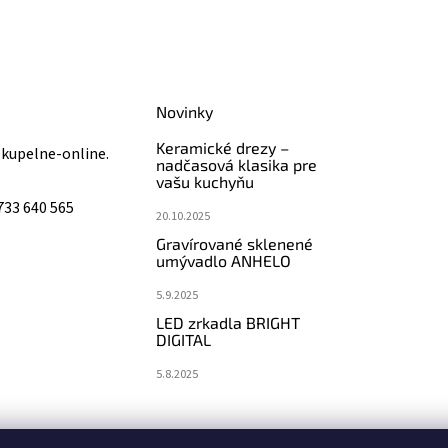
Novinky
Keramické drezy –
@
kupelne-online.
nadčasová klasika pre
vašu kuchyňu
733 640 565
20.10.2025
Gravírované sklenené
umývadlo ANHELO
5.9.2025
LED zrkadla BRIGHT
DIGITAL
5.8.2025
koupelny-sanita.cz
eshopsanita.cz