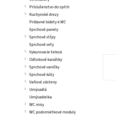
Príslušenstvo do spŕch
Kuchynské drezy
Prídavné bidety k WC
Sprchové panely
Sprchové stĺpy
Sprchové sety
Vykurovacie telesá
Odtokové kanáliky
Sprchové vaničky
Sprchové kúty
Vaňové zásteny
Umývadlá
Umývadielka
WC misy
WC podomietkové moduly