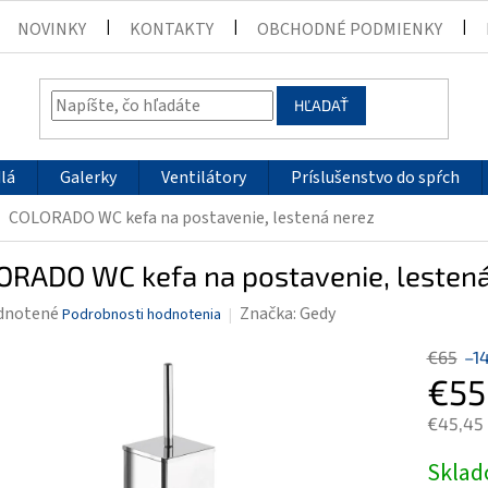
NOVINKY
KONTAKTY
OBCHODNÉ PODMIENKY
HĽADAŤ
lá
Galerky
Ventilátory
Príslušenstvo do spŕch
COLORADO WC kefa na postavenie, lestená nerez
ORADO WC kefa na postavenie, lestená
rné
dnotené
Značka:
Gedy
Podrobnosti hodnotenia
enie
€65
–1
tu
€55
€45,45
Jednotk
Skla
čiek.
cena: