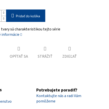
Pridať do košíka
tvary sú charakteristikou tejto série
é informácie
OPÝTAŤ SA
STRÁŽIŤ
ZDIEĽAŤ
s
Potrebujete poradiť?
Kontaktujte nás a radi Vám
pomôžeme
šenstvo