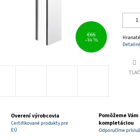
€65
Hranaté 
–14 %
Detailn
TLAČ
Pomôžeme Vám 
Overení výrobcovia
kompletáciou
Certifikované produkty pre
EÚ
Odporučíme príslu