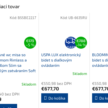
iaci tovar
Kód:
BSSBE2217
Kód:
UB-6635RU
Z
€179
€788
A
–5 %
–14 %
D
ZADARMO
A
R
sné wc misa so
USPA LUX elektronický
BLOOMING
M
émom Rimless a
bidet s diaľkovým
bidet s 
O
dlom Slim sa
ovládaním
ovládan
lým zatváraním Soft
Skladom
Priemerné
Priemern
hodnotenie
hodnoten
€550,98 bez DPH
€550,98
Skladom
produktu
produktu
€677,70
€677,7
je
je
,40 bez DPH
5,0
5,0
Do košíka
Do k
9
z
z
5
5