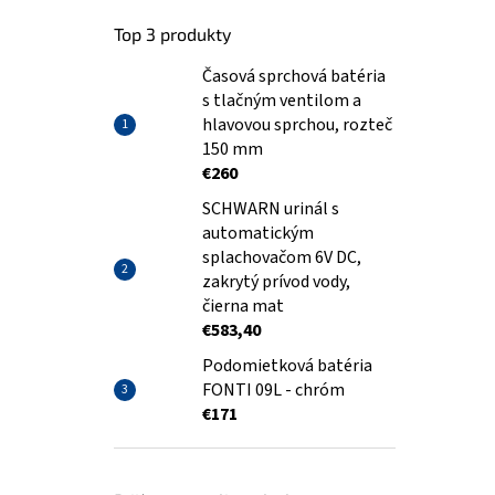
Top 3 produkty
Časová sprchová batéria
s tlačným ventilom a
hlavovou sprchou, rozteč
150 mm
€260
SCHWARN urinál s
automatickým
splachovačom 6V DC,
zakrytý prívod vody,
čierna mat
€583,40
Podomietková batéria
FONTI 09L - chróm
€171