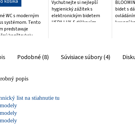
o košíka
Vychutnejte si nejlepší
BLOOMING
hviezdičiek.
hviezdičie
hygienický zážitek s
bidet s d
sné WC s moderným
elektronickým bidetem
ovládáním
ss systémom. Tento
USPA LUX. S dálkovým
luxusní k
m predstavuje
ovládáním získáte
dokonalo
ečnú konštrukciu
maximální pohodlí a
dosah. S 
ruhového wc bez
kontrolu....
čištěním a
a. WC je dodávaný...
is
Podobné (8)
Súvisiace súbory (4)
Disk
robný popis
nický list na stiahnutie tu
modely
modely
modely