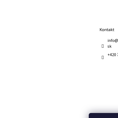
Z
á
p
ä
t
Kontakt
i
e
info
sk
+420 