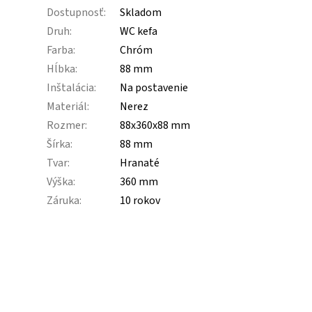
Dostupnosť
:
Skladom
Druh
:
WC kefa
Farba
:
Chróm
Hĺbka
:
88 mm
Inštalácia
:
Na postavenie
Materiál
:
Nerez
Rozmer
:
88x360x88 mm
Šírka
:
88 mm
Tvar
:
Hranaté
Výška
:
360 mm
Záruka
:
10 rokov