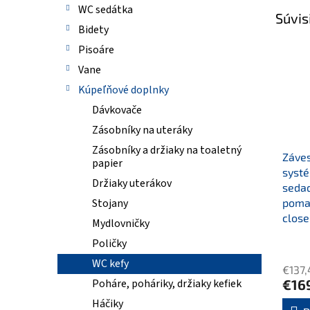
WC sedátka
Súvis
Bidety
Pisoáre
Vane
Kúpeľňové doplnky
Dávkovače
Zásobníky na uteráky
Zásobníky a držiaky na toaletný
Záve
papier
syst
Držiaky uterákov
seda
poma
Stojany
close
Mydlovničky
Poličky
WC kefy
€137
€16
Poháre, poháriky, držiaky kefiek
Háčiky