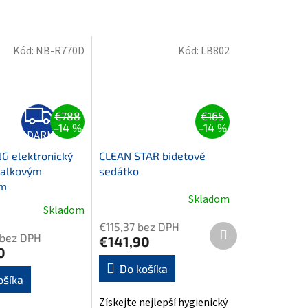
Kód:
NB-R770D
Kód:
LB802
Z
€788
€165
A
–14 %
–14 %
D
ZADARMO
A
R
 elektronický
CLEAN STAR bidetové
M
dialkovým
sedátko
O
ím
Skladom
Skladom
é
€115,37 bez DPH
ie
Ďalší
 bez DPH
€141,90
produkt
0
Do košíka
ošíka
Získejte nejlepší hygienický