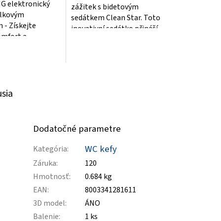
 elektronický
zážitek s bidetovým
k.
álkovým
sedátkem Clean Star. Toto
 - Získejte
inovativní sedátko přináší
omfort a
dokonalou čistotu a
u hygienu na
pohodlí. S...
precizním
...
usia
Dodatočné parametre
WC kefy
Kategória
:
Záruka
:
120
Hmotnosť
:
0.684 kg
EAN
:
8003341281611
3D model
:
ÁNO
Balenie
:
1 ks