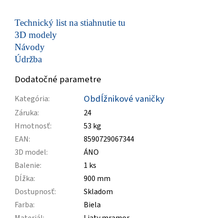
Technický list na stiahnutie tu
3D modely
Návody
Údržba
Dodatočné parametre
Obdĺžnikové vaničky
Kategória
:
Záruka
:
24
Hmotnosť
:
53 kg
EAN
:
8590729067344
3D model
:
ÁNO
Balenie
:
1 ks
Dĺžka
:
900 mm
Dostupnosť
:
Skladom
Farba
:
Biela