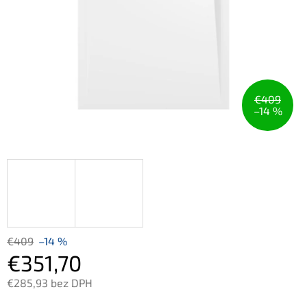
€409
–14 %
€409
–14 %
€351,70
€285,93 bez DPH
Jednotková