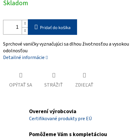
Skladom
cena:
Pridať do košíka
Sprchové vaničky vyznačujúci sa dlhou životnosťou a vysokou
odolnosťou
Detailné informácie
OPÝTAŤ SA
STRÁŽIŤ
ZDIEĽAŤ
Overení výrobcovia
Certifikované produkty pre EÚ
Pomôžeme Vám s kompletáciou