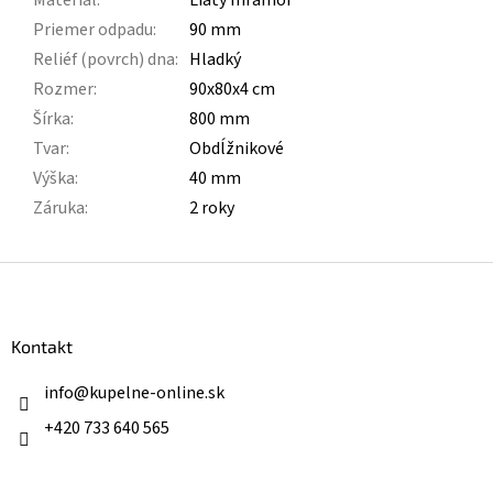
Materiál
:
Liaty mramor
Priemer odpadu
:
90 mm
Reliéf (povrch) dna
:
Hladký
Rozmer
:
90x80x4 cm
Šírka
:
800 mm
Tvar
:
Obdĺžnikové
Výška
:
40 mm
Záruka
:
2 roky
Z
á
p
ä
Kontakt
t
i
info
@
kupelne-online.sk
e
+420 733 640 565