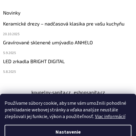
Novinky
Keramické drezy – nadčasová klasika pre vašu kuchyňu
20.10.2025
Gravírované sklenené umývadlo ANHELO
5.9.2025
LED zrkadla BRIGHT DIGITAL
5.8.2025
koupelny-sanita.cz
eshopsanita.cz
Používame súbory cookie, aby sme vám umožnili pohodlné
prehliadanie webovej stránky a vďaka analýze neustále
zlepšovali jej funkcie, výkon a použiteľnosť.
Viac informácií
Nastavenie
Vytvoril Shoptet