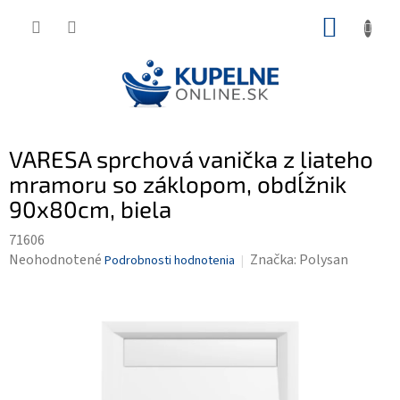
Prejsť
NÁKUP
na
KOŠÍK
obsah
VARESA sprchová vanička z liateho
mramoru so záklopom, obdĺžnik
90x80cm, biela
71606
Priemerné
Neohodnotené
Značka:
Polysan
Podrobnosti hodnotenia
hodnotenie
produktu
je
0,0
z
5
hviezdičiek.