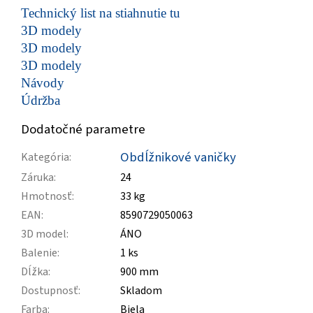
Technický list na stiahnutie tu
3D modely
3D modely
3D modely
Návody
Údržba
Dodatočné parametre
Obdĺžnikové vaničky
Kategória
:
Záruka
:
24
Hmotnosť
:
33 kg
EAN
:
8590729050063
3D model
:
ÁNO
Balenie
:
1 ks
Dĺžka
:
900 mm
Dostupnosť
:
Skladom
Farba
:
Biela