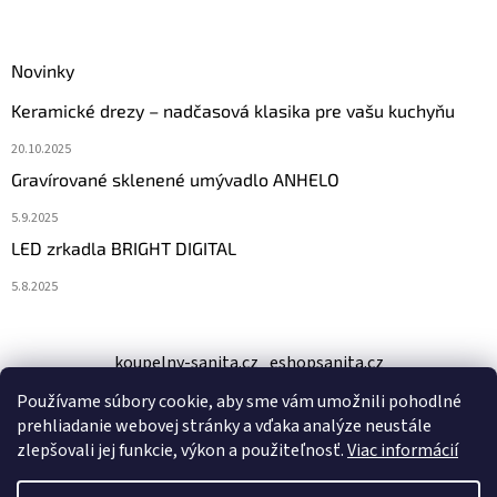
Novinky
Keramické drezy – nadčasová klasika pre vašu kuchyňu
20.10.2025
Gravírované sklenené umývadlo ANHELO
5.9.2025
LED zrkadla BRIGHT DIGITAL
5.8.2025
koupelny-sanita.cz
eshopsanita.cz
Používame súbory cookie, aby sme vám umožnili pohodlné
prehliadanie webovej stránky a vďaka analýze neustále
zlepšovali jej funkcie, výkon a použiteľnosť.
Viac informácií