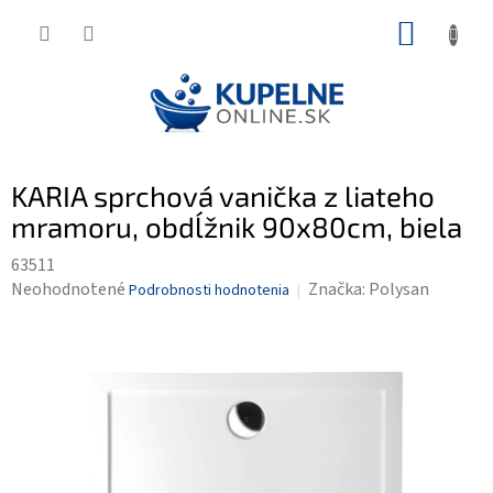
Prejsť
NÁKUP
na
KOŠÍK
obsah
KARIA sprchová vanička z liateho
mramoru, obdĺžnik 90x80cm, biela
63511
Priemerné
Neohodnotené
Značka:
Polysan
Podrobnosti hodnotenia
hodnotenie
produktu
je
0,0
z
5
hviezdičiek.