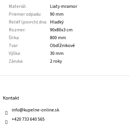
Materiál
:
Liaty mramor
Priemer odpadu
:
90 mm
Reliéf (povrch) dna
:
Hladký
Rozmer
:
90x80x3 cm
Šírka
:
800 mm
Tvar
:
Obdĺžnikové
Výška
:
30 mm
Záruka
:
2 roky
Z
á
p
ä
Kontakt
t
i
info
@
kupelne-online.sk
e
+420 733 640 565