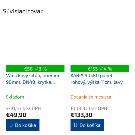
Súvisiaci tovar
€58
–13 %
€155
–14 %
Vaničkový sifón, priemer
KARIA 90x80 panel
90mm, DN40, krytka
rohový, výška 11cm, ľavý
bronz
Skladom
Dodanie do mesiaca
€40,57 bez DPH
€108,37 bez DPH
€49,90
€133,30
Do košíka
Do košíka