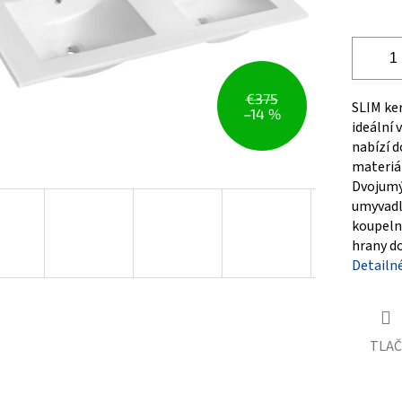
€375
SLIM ker
–14 %
ideální
nabízí 
materiál
Dvojumý
umyvadl
koupelně
hrany do
Detailn
TLAČ