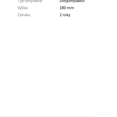
Typ umývadla
:
Dvojumývadlo
Výška
:
180 mm
Záruka
:
2 roky