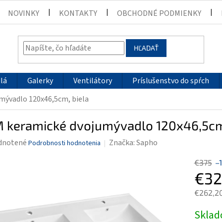
NOVINKY
KONTAKTY
OBCHODNÉ PODMIENKY
HĽADAŤ
lá
Galerky
Ventilátory
Príslušenstvo do spŕch
mývadlo 120x46,5cm, biela
M keramické dvojumývadlo 120x46,5cm
rné
dnotené
Značka:
Sapho
Podrobnosti hodnotenia
enie
€375
–
tu
€32
€262,2
Jednotk
Skla
čiek.
cena: