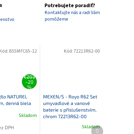
s
Potrebujete poradiť?
Kontaktujte nás a radi Vám
pomôžeme
šenstvo
Kód:
BSSMFC65-12
Kód:
72213R62-00
€203
–20
%
dlo NATUREL
MEXEN/S - Royo R62 Set
m, denná biela
umyvadlové a vanové
baterie s příslušenstvím,
Skladom
é
chrom 72213R62-00
ie
Skladom
bez DPH
Ďalší