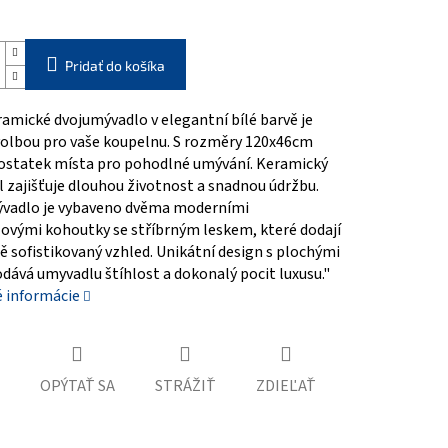
Pridať do košíka
amické dvojumývadlo v elegantní bílé barvě je
 volbou pro vaše koupelnu. S rozměry 120x46cm
dostatek místa pro pohodlné umývání. Keramický
 zajišťuje dlouhou životnost a snadnou údržbu.
vadlo je vybaveno dvěma moderními
ovými kohoutky se stříbrným leskem, které dodají
 sofistikovaný vzhled. Unikátní design s plochými
dává umyvadlu štíhlost a dokonalý pocit luxusu."
é informácie
OPÝTAŤ SA
STRÁŽIŤ
ZDIEĽAŤ