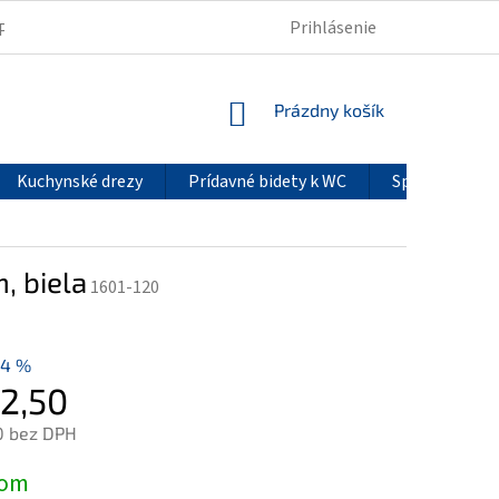
Prihlásenie
PODMIENKY OCHRANY OSOBNÝCH ÚDAJOV
REKLAMÁCIE
NÁKUPNÝ
Prázdny košík
KOŠÍK
Kuchynské drezy
Prídavné bidety k WC
Sprchové pan
, biela
1601-120
14 %
2,50
0 bez DPH
ová
dom