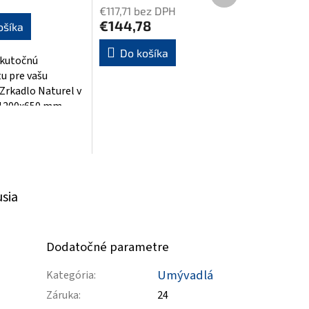
produkt
€117,71 bez DPH
€144,78
ošíka
Do košíka
skutočnú
k.
u pre vašu
Zrkadlo Naturel v
1200x650 mm
eľkorysý priestor a
misný štýl.
usia
Dodatočné parametre
Umývadlá
Kategória
:
Záruka
:
24