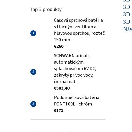
3D 
Top 3 produkty
3D 
Časová sprchová batéria
3D 
s tlačným ventilom a
Ná
hlavovou sprchou, rozteč
150 mm
€260
SCHWARN urinál s
automatickým
splachovačom 6V DC,
zakrytý prívod vody,
čierna mat
€583,40
Podomietková batéria
FONTI 09L - chróm
€171