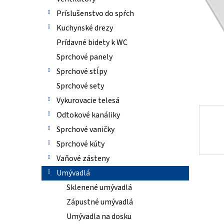
Príslušenstvo do spŕch
Kuchynské drezy
Prídavné bidety k WC
Sprchové panely
Sprchové stĺpy
Sprchové sety
Vykurovacie telesá
Odtokové kanáliky
Sprchové vaničky
Sprchové kúty
Vaňové zásteny
Umývadlá
Sklenené umývadlá
Zápustné umývadlá
Umývadla na dosku