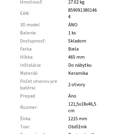
Hmotnosť
:
27.02 kg
859091380146
EAN
:
4
3D model
:
ÁNO
Balenie
:
1 ks
Dostupnosť
:
Skladom
Farba
:
Biela
Hĺbka
:
465 mm
Inštalácia
:
Do nábytku
Materiál
:
Keramika
Počet otvorov pre
2 otvory
batériu
:
Prepad
:
Áno
121,5x18x46,5
Rozmer
:
cm
Šírka
:
1215 mm
Tvar
:
Obdĺžnik