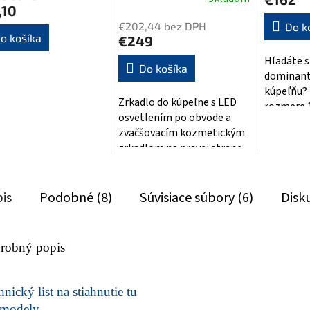
Priemerné
je
,10
hodnotenie
4,6
€202,44 bez DPH
Do k
produktu
z
o košíka
€249
je
5
Hľadáte 
4,0
hviezdičie
Do košíka
dominant
z
kúpeľňu? 
5
Zrkadlo do kúpeľne s LED
rozmere 
hviezdičiek.
osvetlením po obvode a
prináša v
zväčšovacím kozmetickým
nekompro
zrkadlom na pravej strane.
Tento...
Zrkadlo je vybavené
dotykovým spínačom...
is
Podobné (8)
Súvisiace súbory (6)
Disk
robný popis
nický list na stiahnutie tu
modely