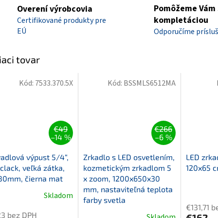
Pomôžeme Vám 
Overení výrobcovia
kompletáciou
Certifikované produkty pre
EÚ
Odporučíme príslu
iaci tovar
Kód:
7533.370.5X
Kód:
BSSMLS6512MA
€49
€266
–14 %
–6 %
dlová výpust 5/4“,
Zrkadlo s LED osvetlením,
LED zrka
-clack, veľká zátka,
kozmetickým zrkadlom 5
120x65 c
80mm, čierna mat
x zoom, 1200x650x30
mm, nastaviteľná teplota
Priemern
Skladom
farby svetla
hodnoten
€131,71 
produktu
23 bez DPH
Skladom
€162