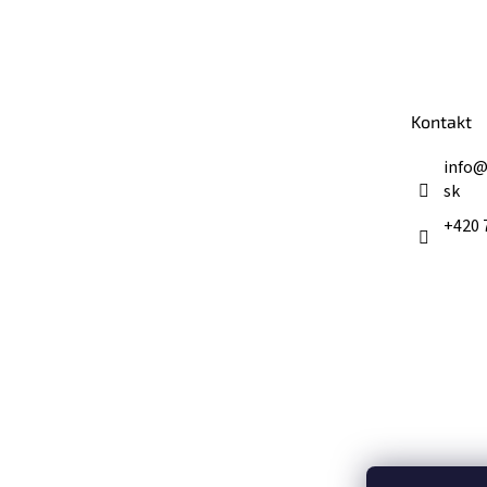
Z
á
p
ä
t
Kontakt
i
e
info
sk
+420 