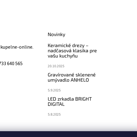
Novinky
Keramické drezy –
@
kupelne-online.
nadčasová klasika pre
vašu kuchyňu
733 640 565
20.10.2025
Gravírované sklenené
umývadlo ANHELO
5.9.2025
LED zrkadla BRIGHT
DIGITAL
5.8.2025
koupelny-sanita.cz
eshopsanita.cz