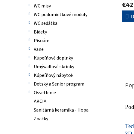
€42
WC misy
WC podomietkové moduly
D
WC sedátka
Bidety
Pisoáre
Vane
Kúpeľňové doplnky
Umývadlové skrinky
Kúpeľňový nábytok
Detský a Senior program
Pop
Osvetlenie
AKCIA
Pod
Sanitárná keramika - Hopa
Značky
Tech
3D 