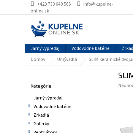
Prejsť
+420 733 640 565
info@kupelne-
na
online.sk
obsah
Jarný výpredaj
Vodovodné batérie
Zrkad
Domov
Umývadlá
SLIM keramické dvoju
B
SLI
o
Preskočiť
č
Prieme
Neoho
Kategórie
kategórie
n
hodnot
ý
Jarný výpredaj
produk
p
je
Vodovodné batérie
a
0,0
n
Zrkadlá
z
e
Galerky
5
l
hviezdi
Ventilátory