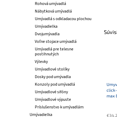
Rohová umývadlá
Nábytková umývadlá
Umývadlá s odkladacou plochou
Umývadielka
Súvis
Dvojumývadla
Voľne stojace umývadlá
Umývadlá pre telesne
postihnutých
Výlevky
Umývadlové stolíky
Dosky pod umývadla
Konzoly pod umývadlá
Umyva
click
Umývadlové sifóny
max 
Umývadlové výpuste
Príslušenstvo k umývadlám
Umývadielka
€34,