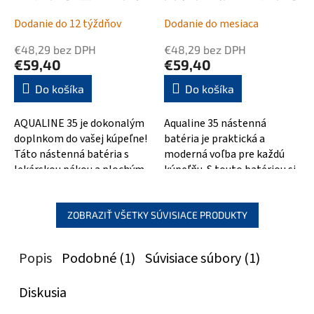
ramienko S, 177mm, chróm
lekárska páka, ramienko S,
177mm, chróm
Dodanie do 12 týždňov
Dodanie do mesiaca
€48,29 bez DPH
€48,29 bez DPH
€59,40
€59,40
Do košíka
Do košíka
AQUALINE 35 je dokonalým
Aqualine 35 nástenná
doplnkom do vašej kúpeľne!
batéria je praktická a
Táto nástenná batéria s
moderná voľba pre každú
lekárskou pákou a plochým
kúpeľňu. S touto batériou si
ramienkom s dĺžkou 220mm
budete užívať dlhé a
je...
príjemné kúpele,...
ZOBRAZIŤ VŠETKY SÚVISIACE PRODUKTY
Popis
Podobné (1)
Súvisiace súbory (1)
Diskusia