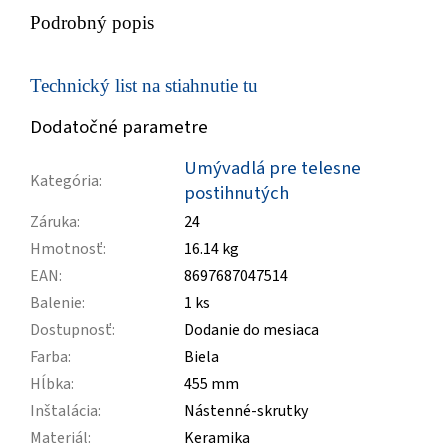
Podrobný popis
Technický list na stiahnutie tu
Dodatočné parametre
Umývadlá pre telesne
Kategória
:
postihnutých
Záruka
:
24
Hmotnosť
:
16.14 kg
EAN
:
8697687047514
Balenie
:
1 ks
Dostupnosť
:
Dodanie do mesiaca
Farba
:
Biela
Hĺbka
:
455 mm
Inštalácia
:
Nástenné-skrutky
Materiál
:
Keramika