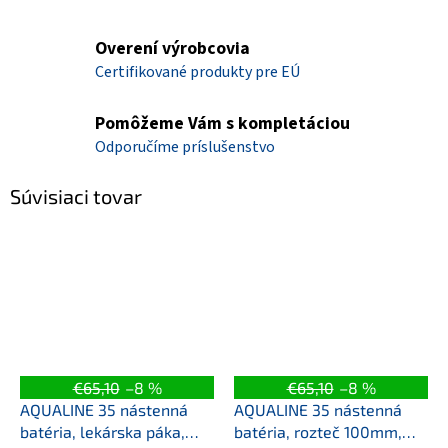
Overení výrobcovia
Certifikované produkty pre EÚ
Pomôžeme Vám s kompletáciou
Odporučíme príslušenstvo
Súvisiaci tovar
€65,10
–8 %
€65,10
–8 %
AQUALINE 35 nástenná
AQUALINE 35 nástenná
batéria, lekárska páka,
batéria, rozteč 100mm,