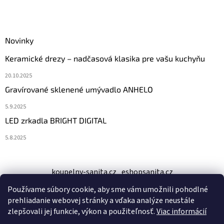
Novinky
Keramické drezy – nadčasová klasika pre vašu kuchyňu
20.10.2025
Gravírované sklenené umývadlo ANHELO
5.9.2025
LED zrkadla BRIGHT DIGITAL
5.8.2025
koupelny-sanita.cz
eshopsanita.cz
Používame súbory cookie, aby sme vám umožnili pohodlné
prehliadanie webovej stránky a vďaka analýze neustále
zlepšovali jej funkcie, výkon a použiteľnosť.
Viac informácií