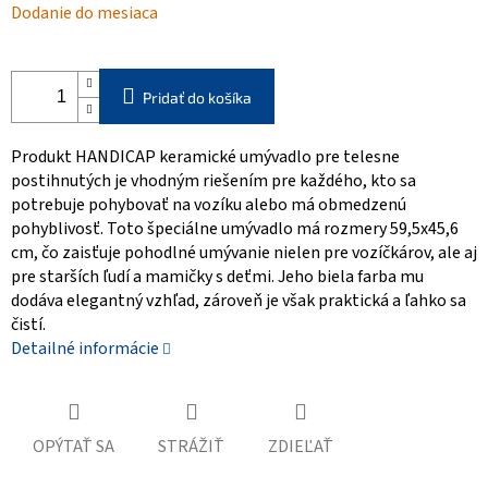
Dodanie do mesiaca
cena:
Pridať do košíka
Produkt HANDICAP keramické umývadlo pre telesne
postihnutých je vhodným riešením pre každého, kto sa
potrebuje pohybovať na vozíku alebo má obmedzenú
pohyblivosť. Toto špeciálne umývadlo má rozmery 59,5x45,6
cm, čo zaisťuje pohodlné umývanie nielen pre vozíčkárov, ale aj
pre starších ľudí a mamičky s deťmi. Jeho biela farba mu
dodáva elegantný vzhľad, zároveň je však praktická a ľahko sa
čistí.
Detailné informácie
OPÝTAŤ SA
STRÁŽIŤ
ZDIEĽAŤ