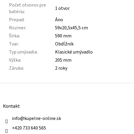
Počet otvorov pre
1 otvor
batériu
:
Prepad
:
Áno
Rozmer
:
59x20,5x45,5 cm
Šírka
:
590 mm
Tvar
:
Obdĺžnik
Typ umývadla
:
Klasické umývadlo
Výška
:
205 mm
Záruka
:
2 roky
Z
á
p
ä
Kontakt
t
i
info
@
kupelne-online.sk
e
+420 733 640 565