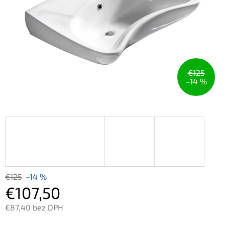
€125
–14 %
€125
–14 %
€107,50
€87,40 bez DPH
Jednotková