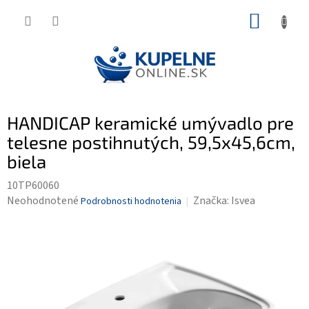
Prejsť
NÁKUP
na
KOŠÍK
obsah
HANDICAP keramické umývadlo pre
telesne postihnutých, 59,5x45,6cm,
biela
10TP60060
Priemerné
Neohodnotené
Značka:
Isvea
Podrobnosti hodnotenia
hodnotenie
produktu
je
0,0
z
5
hviezdičiek.