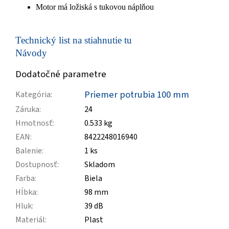
Motor má ložiská s tukovou náplňou
Technický list na stiahnutie tu
Návody
Dodatočné parametre
Priemer potrubia 100 mm
Kategória
:
Záruka
:
24
Hmotnosť
:
0.533 kg
EAN
:
8422248016940
Balenie
:
1 ks
Dostupnosť
:
Skladom
Farba
:
Biela
Hĺbka
:
98 mm
Hluk
:
39 dB
Materiál
:
Plast