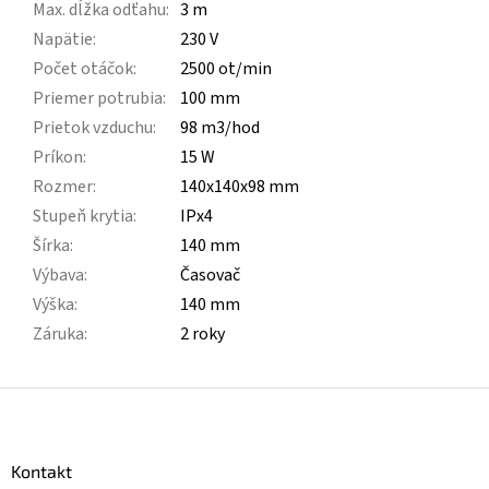
Max. dĺžka odťahu
:
3 m
Napätie
:
230 V
Počet otáčok
:
2500 ot/min
Priemer potrubia
:
100 mm
Prietok vzduchu
:
98 m3/hod
Príkon
:
15 W
Rozmer
:
140x140x98 mm
Stupeň krytia
:
IPx4
Šírka
:
140 mm
Výbava
:
Časovač
Výška
:
140 mm
Záruka
:
2 roky
Z
á
p
ä
Kontakt