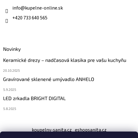
t
i
info
@
kupelne-online.sk
e
+420 733 640 565
Novinky
Keramické drezy – nadčasová klasika pre vašu kuchyňu
20.10.2025
Gravírované sklenené umývadlo ANHELO
5.9.2025
LED zrkadla BRIGHT DIGITAL
5.8.2025
koupelny-sanita.cz
eshopsanita.cz