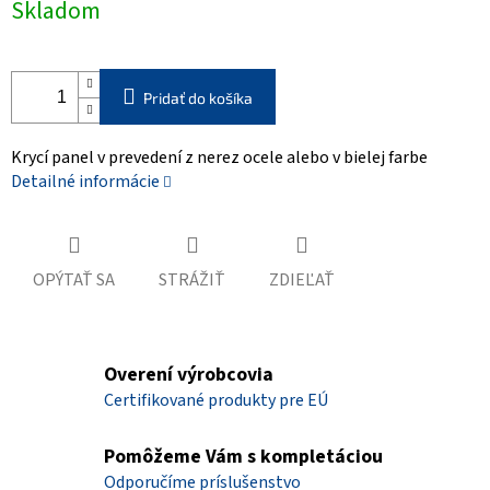
Skladom
cena:
Pridať do košíka
Krycí panel v prevedení z nerez ocele alebo v bielej farbe
Detailné informácie
OPÝTAŤ SA
STRÁŽIŤ
ZDIEĽAŤ
Overení výrobcovia
Certifikované produkty pre EÚ
Pomôžeme Vám s kompletáciou
Odporučíme príslušenstvo