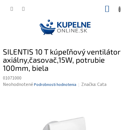
Prejsť
NÁKUP
na
KOŠÍK
obsah
SILENTIS 10 T kúpeľňový ventilátor
axiálny,časovač,15W, potrubie
100mm, biela
01071000
Priemerné
Neohodnotené
Značka:
Cata
Podrobnosti hodnotenia
hodnotenie
produktu
je
0,0
z
5
hviezdičiek.