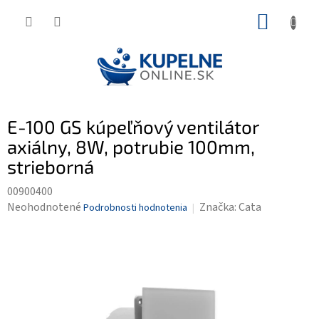
Prejsť
NÁKUP
na
KOŠÍK
obsah
E-100 GS kúpeľňový ventilátor
axiálny, 8W, potrubie 100mm,
strieborná
00900400
Priemerné
Neohodnotené
Značka:
Cata
Podrobnosti hodnotenia
hodnotenie
produktu
je
0,0
z
5
hviezdičiek.