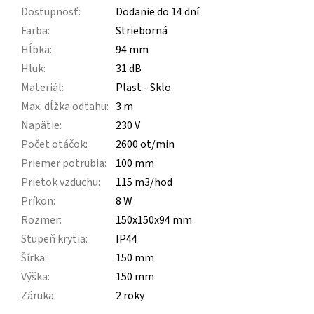
Dostupnosť
:
Dodanie do 14 dní
Farba
:
Strieborná
Hĺbka
:
94 mm
Hluk
:
31 dB
Materiál
:
Plast - Sklo
Max. dĺžka odťahu
:
3 m
Napätie
:
230 V
Počet otáčok
:
2600 ot/min
Priemer potrubia
:
100 mm
Prietok vzduchu
:
115 m3/hod
Príkon
:
8 W
Rozmer
:
150x150x94 mm
Stupeň krytia
:
IP44
Šírka
:
150 mm
Výška
:
150 mm
Záruka
:
2 roky