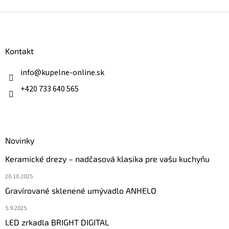
Z
á
p
ä
Kontakt
t
i
info
@
kupelne-online.sk
e
+420 733 640 565
Novinky
Keramické drezy – nadčasová klasika pre vašu kuchyňu
20.10.2025
Gravírované sklenené umývadlo ANHELO
5.9.2025
LED zrkadla BRIGHT DIGITAL