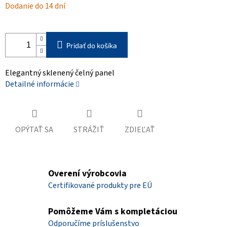
Dodanie do 14 dní
cena:
Pridať do košíka
Elegantný sklenený čelný panel
Detailné informácie
OPÝTAŤ SA
STRÁŽIŤ
ZDIEĽAŤ
Overení výrobcovia
Certifikované produkty pre EÚ
Pomôžeme Vám s kompletáciou
Odporučíme príslušenstvo