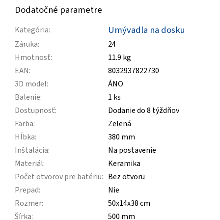
Dodatočné parametre
Umývadla na dosku
Kategória
:
Záruka
:
24
Hmotnosť
:
11.9 kg
EAN
:
8032937822730
3D model
:
ÁNO
Balenie
:
1 ks
Dostupnosť
:
Dodanie do 8 týždňov
Farba
:
Zelená
Hĺbka
:
380 mm
Inštalácia
:
Na postavenie
Materiál
:
Keramika
Počet otvorov pre batériu
:
Bez otvoru
Prepad
:
Nie
Rozmer
:
50x14x38 cm
Šírka
:
500 mm