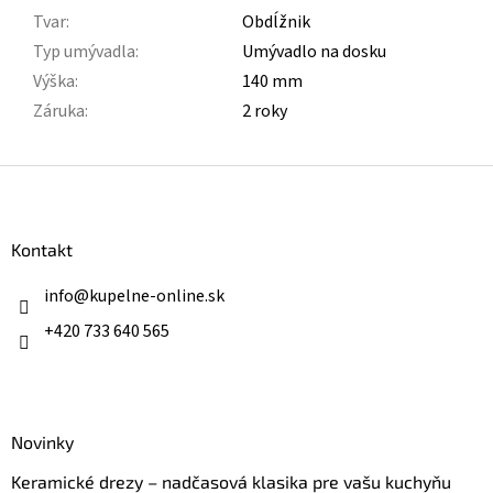
Tvar
:
Obdĺžnik
Typ umývadla
:
Umývadlo na dosku
Výška
:
140 mm
Záruka
:
2 roky
Z
á
p
ä
Kontakt
t
i
info
@
kupelne-online.sk
e
+420 733 640 565
Novinky
Keramické drezy – nadčasová klasika pre vašu kuchyňu