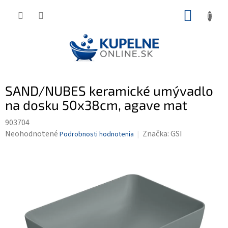
Prejsť
NÁKUP
na
KOŠÍK
obsah
SAND/NUBES keramické umývadlo
na dosku 50x38cm, agave mat
903704
Priemerné
Neohodnotené
Značka:
GSI
Podrobnosti hodnotenia
hodnotenie
produktu
je
0,0
z
5
hviezdičiek.