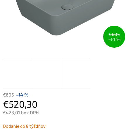
€605
–14 %
€605
–14 %
€520,30
€423,01 bez DPH
Jednotková
Dodanie do 8 týždňov
cena: