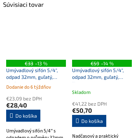
Súvisiaci tovar
€33
–13 %
€59
–14 %
Umývadlový sifón 5/4",
Umývadlový sifón 5/4",
odpad 32mm, guľatý,
odpad 32mm, guľatý,
chróm
čierna mat
Dodanie do 6 týždňov
Priemerné
Skladom
hodnotenie
€23,09 bez DPH
produktu
€41,22 bez DPH
€28,40
je
€50,70
5,0
Do košíka
Do košíka
z
5
Umývadlový sifón 5/4" s
hviezdičiek.
Nadčasový a praktický
odpadem o průměru 32mm