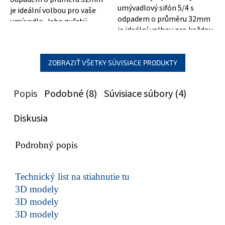
umývadlový sifón 5/4 s
je ideální volbou pro vaše
odpadem o průměru 32mm
umývadlo. Jeho guľatý
je ideální volbou pro každou
chrómovaný design dodá
moderní koupelnu. Jeho
vaší koupelně...
guľatý tvar a...
ZOBRAZIŤ VŠETKY SÚVISIACE PRODUKTY
Popis
Podobné (8)
Súvisiace súbory (4)
Diskusia
Podrobný popis
Technický list na stiahnutie tu
3D modely
3D modely
3D modely