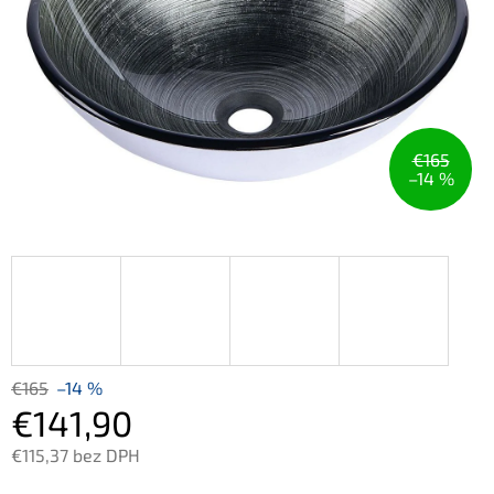
€165
–14 %
€165
–14 %
€141,90
€115,37 bez DPH
Jednotková