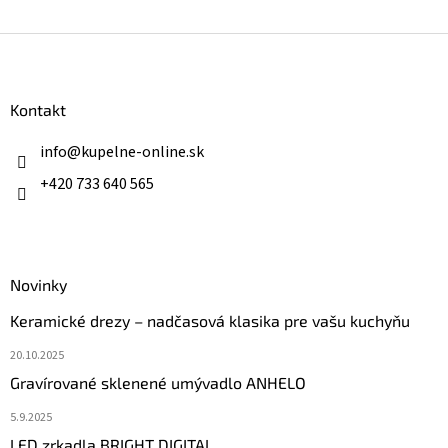
Z
á
p
ä
Kontakt
t
i
info
@
kupelne-online.sk
e
+420 733 640 565
Novinky
Keramické drezy – nadčasová klasika pre vašu kuchyňu
20.10.2025
Gravírované sklenené umývadlo ANHELO
5.9.2025
LED zrkadla BRIGHT DIGITAL