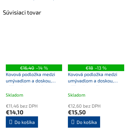
Súvisiaci tovar
€16,40
–14 %
€18
–13 %
Kovová podložka medzi
Kovová podložka medzi
umývadlom a doskou,
umývadlom a doskou,
výška 10mm, chróm
výška 10mm, čierna mat
Skladom
Skladom
€11,46 bez DPH
€12,60 bez DPH
€14,10
€15,50
Do košíka
Do košíka