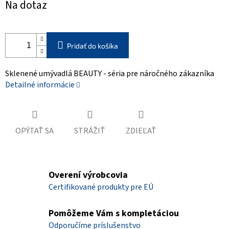
Na dotaz
cena:
Pridať do košíka
Sklenené umývadlá BEAUTY - séria pre náročného zákazníka
Detailné informácie
OPÝTAŤ SA
STRÁŽIŤ
ZDIEĽAŤ
Overení výrobcovia
Certifikované produkty pre EÚ
Pomôžeme Vám s kompletáciou
Odporučíme príslušenstvo