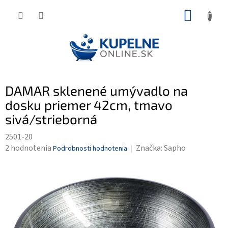
Prejsť
NÁKUP
na
KOŠÍK
obsah
DAMAR sklenené umývadlo na
dosku priemer 42cm, tmavo
sivá/strieborná
2501-20
Priemerné
2 hodnotenia
Značka:
Sapho
Podrobnosti hodnotenia
hodnotenie
produktu
je
5,0
z
5
hviezdičiek.