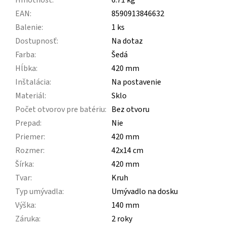
EAN
:
8590913846632
Balenie
:
1 ks
Dostupnosť
:
Na dotaz
Farba
:
Šedá
Hĺbka
:
420 mm
Inštalácia
:
Na postavenie
Materiál
:
Sklo
Počet otvorov pre batériu
:
Bez otvoru
Prepad
:
Nie
Priemer
:
420 mm
Rozmer
:
42x14 cm
Šírka
:
420 mm
Tvar
:
Kruh
Typ umývadla
:
Umývadlo na dosku
Výška
:
140 mm
Záruka
:
2 roky