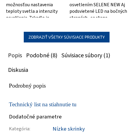
možnosťou nastavenia
osvetlením SELENE NEW Aj
teploty svetla a intenzity
podsvietené LED na bočných
osvetlenia. Zrkadlo je
stranách , sa stane
vybavené LED diódami a
luxusným doplnkom vo
troma dotykovými...
vašej kúpeľni....
ZOBRAZIŤ VŠETKY SÚVISIACE PRODUKTY
Popis
Podobné (8)
Súvisiace súbory (1)
Diskusia
Podrobný popis
Technický list na stiahnutie tu
Dodatočné parametre
Nízke skrinky
Kategória
: