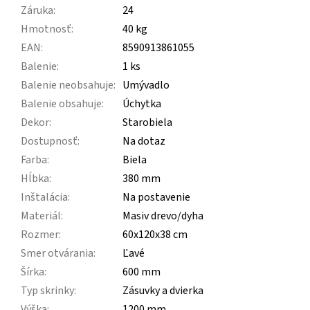
Záruka
:
24
Hmotnosť
:
40 kg
EAN
:
8590913861055
Balenie
:
1 ks
Balenie neobsahuje
:
Umývadlo
Balenie obsahuje
:
Úchytka
Dekor
:
Starobiela
Dostupnosť
:
Na dotaz
Farba
:
Biela
Hĺbka
:
380 mm
Inštalácia
:
Na postavenie
Materiál
:
Masiv drevo/dyha
Rozmer
:
60x120x38 cm
Smer otvárania
:
Ľavé
Šírka
:
600 mm
Typ skrinky
:
Zásuvky a dvierka
Výška
:
1200 mm