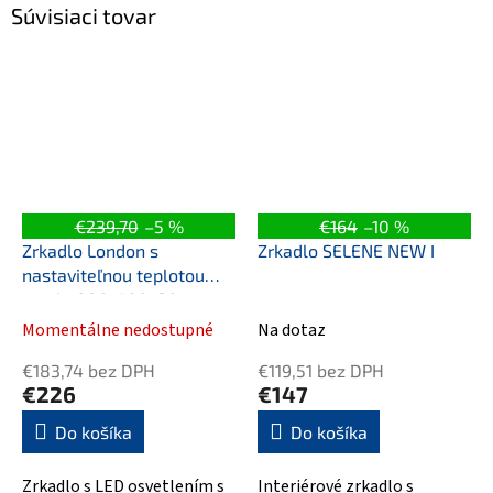
Súvisiaci tovar
€239,70
–5 %
€164
–10 %
Zrkadlo London s
Zrkadlo SELENE NEW I
nastaviteľnou teplotou
svetla 800x700x30 mm
(bssMLO7080)
Momentálne nedostupné
Na dotaz
€183,74 bez DPH
€119,51 bez DPH
€226
€147
Do košíka
Do košíka
Zrkadlo s LED osvetlením s
Interiérové zrkadlo s