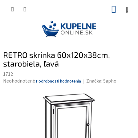
Prejsť
NÁKUP
na
KOŠÍK
obsah
RETRO skrinka 60x120x38cm,
starobiela, ľavá
1712
Priemerné
Neohodnotené
Značka:
Sapho
Podrobnosti hodnotenia
hodnotenie
produktu
je
0,0
z
5
hviezdičiek.