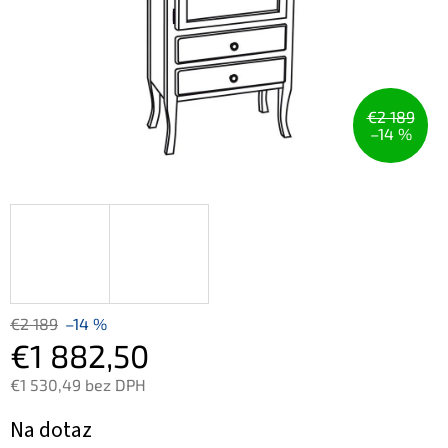
€2 189
–14 %
€2 189
–14 %
€1 882,50
€1 530,49 bez DPH
Jednotková
Na dotaz
cena: