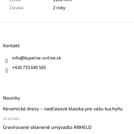
Záruka
:
2 roky
Z
á
p
ä
Kontakt
t
i
info
@
kupelne-online.sk
e
+420 733 640 565
Novinky
Keramické drezy – nadčasová klasika pre vašu kuchyňu
20.10.2025
Gravírované sklenené umývadlo ANHELO