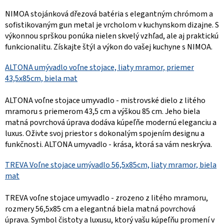
NIMOA stojánková dřezová batéria s elegantným chrómom a
sofistikovaným gun metal je vrcholom v kuchynskom dizajne. S
výkonnou sprškou ponúka nielen skvelý vzhľad, ale aj praktickú
funkcionalitu. Získajte štýl a výkon do vašej kuchyne s NIMOA.
ALTONA umývadlo voľne stojace, liaty mramor, priemer
43,5x85cm, biela mat
ALTONA voľne stojace umyvadlo - mistrovské dielo z litého
mramoru s priemerom 43,5 cm a výškou 85 cm. Jeho biela
matná povrchová úprava dodáva kúpeľňe modernú eleganciu a
luxus. Oživte svoj priestor s dokonalým spojením designu a
funkčnosti. ALTONA umyvadlo - krása, ktorá sa vám neskrýva.
TREVA Voľne stojace umývadlo 56,5x85cm, liaty mramor, biela
mat
TREVA voľne stojace umyvadlo - zrozeno z litého mramoru,
rozmery 56,5x85 cm a elegantná biela matná povrchová
úprava. Symbol čistoty a luxusu, ktorý vašu kúpeľňu promení v