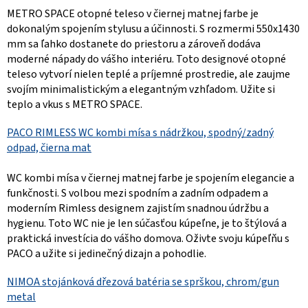
METRO SPACE otopné teleso v čiernej matnej farbe je
dokonalým spojením stylusu a účinnosti. S rozmermi 550x1430
mm sa ľahko dostanete do priestoru a zároveň dodáva
moderné nápady do vášho interiéru. Toto designové otopné
teleso vytvorí nielen teplé a príjemné prostredie, ale zaujme
svojím minimalistickým a elegantným vzhľadom. Užite si
teplo a vkus s METRO SPACE.
PACO RIMLESS WC kombi mísa s nádržkou, spodný/zadný
odpad, čierna mat
WC kombi mísa v čiernej matnej farbe je spojením elegancie a
funkčnosti. S volbou mezi spodním a zadním odpadem a
moderním Rimless designem zajistím snadnou údržbu a
hygienu. Toto WC nie je len súčasťou kúpeľne, je to štýlová a
praktická investícia do vášho domova. Oživte svoju kúpeľňu s
PACO a užite si jedinečný dizajn a pohodlie.
NIMOA stojánková dřezová batéria se sprškou, chrom/gun
metal