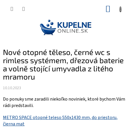
Prejsť
NÁKUP
na
KOŠÍK
obsah
Nové otopné těleso, černé wc s
rimless systémem, dřezová baterie
a volně stojící umyvadla z litého
mramoru
10.10.2023
Do ponuky sme zaradili niekoľko noviniek, ktoré bychom Vám
rádi predstavili.
METRO SPACE otopné teleso 550x1430 mm, do priestoru,
čierna mat