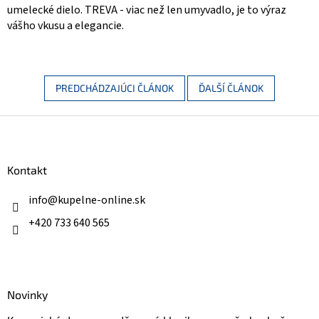
umelecké dielo. TREVA - viac než len umyvadlo, je to výraz
vášho vkusu a elegancie.
PREDCHÁDZAJÚCI ČLÁNOK
ĎALŠÍ ČLÁNOK
Z
á
p
ä
Kontakt
t
i
info
@
kupelne-online.sk
e
+420 733 640 565
Novinky