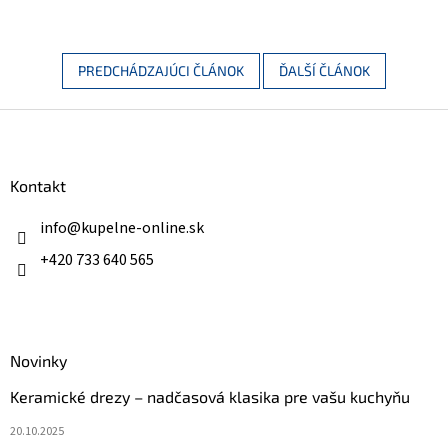
PREDCHÁDZAJÚCI ČLÁNOK
ĎALŠÍ ČLÁNOK
Z
á
p
ä
Kontakt
t
i
info
@
kupelne-online.sk
e
+420 733 640 565
Novinky
Keramické drezy – nadčasová klasika pre vašu kuchyňu
20.10.2025