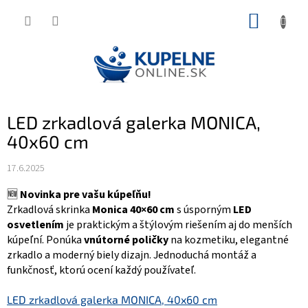
Prejsť
NÁKUP
na
KOŠÍK
obsah
LED zrkadlová galerka MONICA,
40x60 cm
17.6.2025
🆕
Novinka pre vašu kúpeľňu!
Zrkadlová skrinka
Monica 40×60 cm
s úsporným
LED
osvetlením
je praktickým a štýlovým riešením aj do menších
kúpeľní. Ponúka
vnútorné poličky
na kozmetiku, elegantné
zrkadlo a moderný biely dizajn. Jednoduchá montáž a
funkčnosť, ktorú ocení každý používateľ.
LED zrkadlová galerka MONICA, 40x60 cm