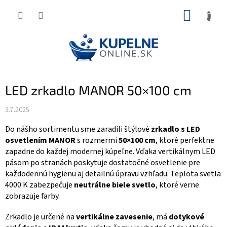
Prejsť
NÁKUP
na
KOŠÍK
obsah
LED zrkadlo MANOR 50×100 cm
3.7.2025
Do nášho sortimentu sme zaradili štýlové
zrkadlo s LED
osvetlením MANOR
s rozmermi
50×100 cm
, ktoré perfektne
zapadne do každej modernej kúpeľne. Vďaka vertikálnym LED
pásom po stranách poskytuje dostatočné osvetlenie pre
každodennú hygienu aj detailnú úpravu vzhľadu. Teplota svetla
4000 K zabezpečuje
neutrálne biele svetlo
, ktoré verne
zobrazuje farby.
Zrkadlo je určené na
vertikálne zavesenie
, má
dotykové