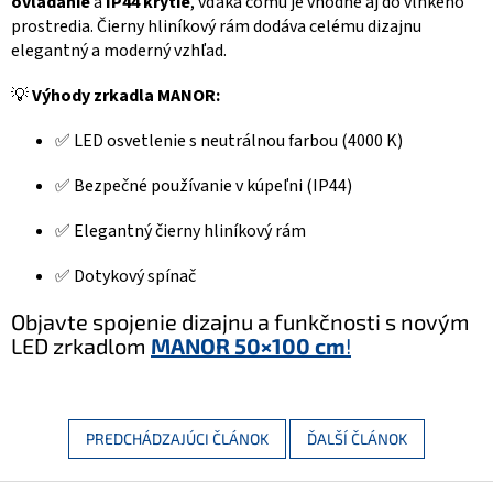
ovládanie
a
IP44 krytie
, vďaka čomu je vhodné aj do vlhkého
prostredia. Čierny hliníkový rám dodáva celému dizajnu
elegantný a moderný vzhľad.
💡
Výhody zrkadla MANOR:
✅ LED osvetlenie s neutrálnou farbou (4000 K)
✅ Bezpečné používanie v kúpeľni (IP44)
✅ Elegantný čierny hliníkový rám
✅ Dotykový spínač
Objavte spojenie dizajnu a funkčnosti s novým
LED zrkadlom
MANOR 50×100 cm
!
PREDCHÁDZAJÚCI ČLÁNOK
ĎALŠÍ ČLÁNOK
Z