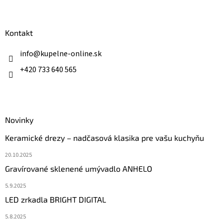
á
p
ä
Kontakt
t
i
info
@
kupelne-online.sk
e
+420 733 640 565
Novinky
Keramické drezy – nadčasová klasika pre vašu kuchyňu
20.10.2025
Gravírované sklenené umývadlo ANHELO
5.9.2025
LED zrkadla BRIGHT DIGITAL
5.8.2025