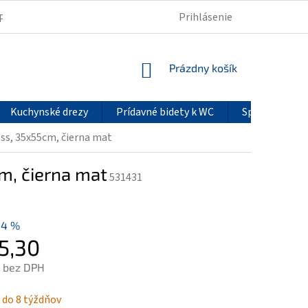
Prihlásenie
PODMIENKY OCHRANY OSOBNÝCH ÚDAJOV
REKLAMÁCIE
NÁKUPNÝ
Prázdny košík
KOŠÍK
Kuchynské drezy
Prídavné bidety k WC
Sprchové pan
ss, 35x55cm, čierna mat
m, čierna mat
531431
14 %
5,30
 bez DPH
ová
 do 8 týždňov