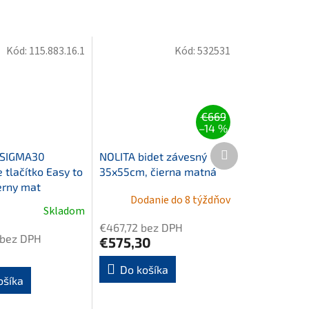
Kód:
115.883.16.1
Kód:
532531
€669
–14 %
Ďalší
 SIGMA30
NOLITA bidet závesný
produkt
 tlačítko Easy to
35x55cm, čierna matná
erny mat
Dodanie do 8 týždňov
Skladom
€467,72 bez DPH
 bez DPH
€575,30
Do košíka
ošíka