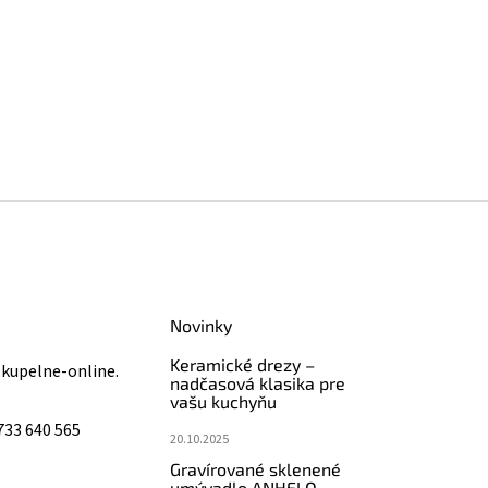
Novinky
Keramické drezy –
@
kupelne-online.
nadčasová klasika pre
vašu kuchyňu
733 640 565
20.10.2025
Gravírované sklenené
umývadlo ANHELO