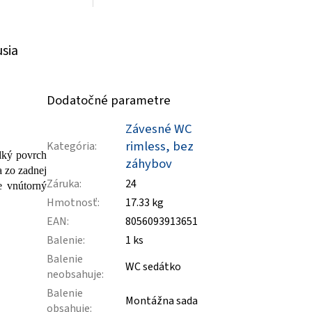
usia
Dodatočné parametre
Závesné WC
rimless, bez
Kategória
:
dký povrch
záhybov
 zo zadnej
Záruka
:
24
e vnútorný
Hmotnosť
:
17.33 kg
EAN
:
8056093913651
Balenie
:
1 ks
Balenie
WC sedátko
neobsahuje
:
Balenie
Montážna sada
obsahuje
: