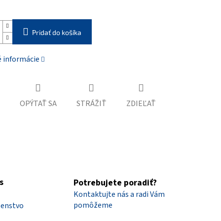
Pridať do košíka
é informácie
OPÝTAŤ SA
STRÁŽIŤ
ZDIEĽAŤ
s
Potrebujete poradiť?
Kontaktujte nás a radi Vám
pomôžeme
šenstvo