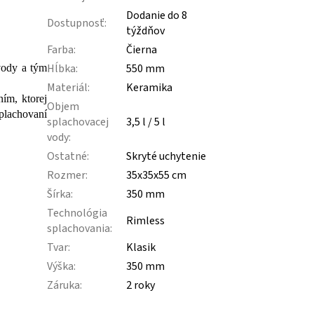
Dodanie do 8
Dostupnosť
:
týždňov
Farba
:
Čierna
Hĺbka
:
550 mm
vody a tým
Materiál
:
Keramika
ím, ktorej
Objem
splachovaní
splachovacej
3,5 l / 5 l
vody
:
Ostatné
:
Skryté uchytenie
Rozmer
:
35x35x55 cm
Šírka
:
350 mm
Technológia
Rimless
splachovania
:
Tvar
:
Klasik
Výška
:
350 mm
Záruka
:
2 roky