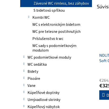
Závesné WC rimless, bez záhybov
Súvis
S bidetovú spŕškou
Kombi WC
WC s elektronickým bidetom
WC pre telesne postihnutých
Príslušenstvo k wc
WC sady s podomietkovým
modulom
NOLIT
WC podomietkové moduly
Soft 
WC sedátka
Bidety
Pisoáre
€264
€32
Vane
Kúpeľňové doplnky
D
Umývadlové skrinky
Kúpeľňový nábytok