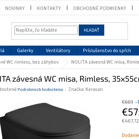
NOVINKY
KONTAKTY
OBCHODNÉ PODMIENKY
HĽADAŤ
lá
Galerky
Ventilátory
Príslušenstvo do spŕch
né WC rimless, bez záhybov
NOLITA závesná WC misa, Rimle
ITA závesná WC misa, Rimless, 35x55c
rné
dnotené
Značka:
Kerasan
Podrobnosti hodnotenia
enie
€669
–
tu
€57
€467,72
Jednotk
Dodanie
čiek.
cena: