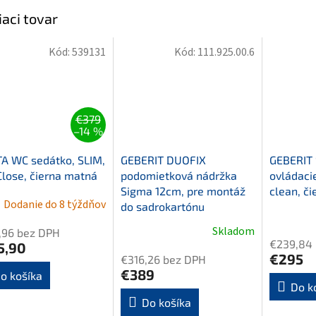
iaci tovar
Kód:
539131
Kód:
111.925.00.6
€379
–14 %
A WC sedátko, SLIM,
GEBERIT DUOFIX
GEBERIT
Close, čierna matná
podomietková nádržka
ovládacie
Sigma 12cm, pre montáž
clean, či
Dodanie do 8 týždňov
do sadrokartónu
Skladom
,96 bez DPH
€239,84
5,90
€295
€316,26 bez DPH
€389
o košíka
Do k
Do košíka