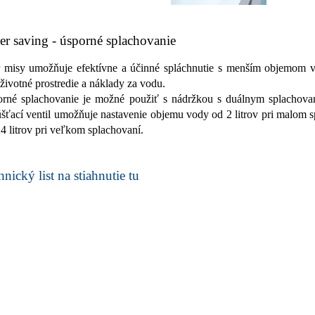
er saving - úsporné splachovanie
 misy umožňuje efektívne a účinné spláchnutie s menším objemom 
í životné prostredie a náklady za vodu.
rné splachovanie je možné použiť s nádržkou s duálnym splachovan
šťací ventil umožňuje nastavenie objemu vody od 2 litrov pri malom 
 4 litrov pri veľkom splachovaní.
nický list na stiahnutie tu