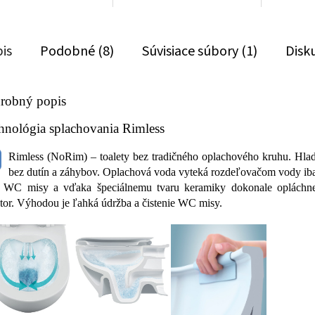
is
Podobné (8)
Súvisiace súbory (1)
Disk
robný popis
hnológia splachovania Rimless
Rimless (NoRim) – toalety bez tradičného oplachového kruhu. Hla
bez dutín a záhybov. Oplachová voda vyteká rozdeľovačom vody iba
i WC misy a vďaka špeciálnemu tvaru keramiky dokonale opláchn
stor. Výhodou je ľahká údržba a čistenie WC misy.