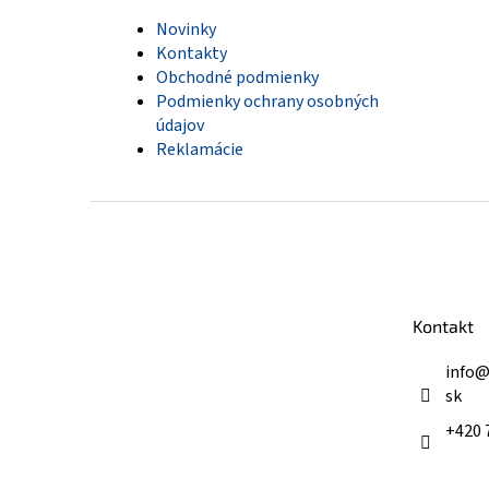
Novinky
Kontakty
Obchodné podmienky
Podmienky ochrany osobných
údajov
Reklamácie
Z
á
p
ä
t
Kontakt
i
e
info
sk
+420 