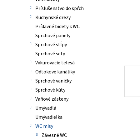
Príslušenstvo do spŕch
Kuchynské drezy
Prídavné bidety k WC
Sprchové panely
Sprchové stĺpy
Sprchové sety
Vykurovacie telesá
Odtokové kanáliky
Sprchové vaničky
Sprchové kúty
Vaňové zásteny
Umývadlá
Umývadielka
WC misy
Závesné WC