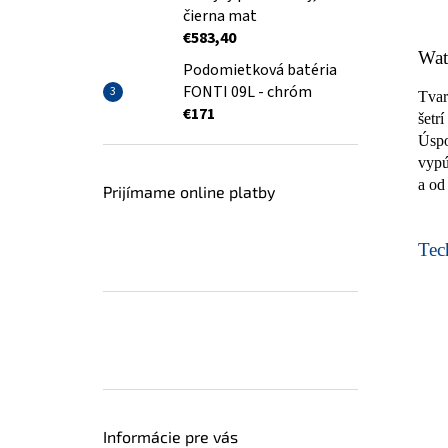
čierna mat
€583,40
Wat
Podomietková batéria
FONTI 09L - chróm
Tvar
€171
šetr
Úspo
vypú
a od
Prijímame online platby
Tech
Informácie pre vás