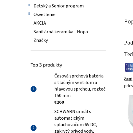
Detský a Senior program
Osvetlenie
Pop
AKCIA
Sanitárná keramika - Hopa
Značky
Pod
Tec
Top 3 produkty
Časová sprchová batéria
čast
s tlačným ventilom a
prie
hlavovou sprchou, rozteč
150 mm
€260
SCHWARN urinál s
automatickým
splachovačom 6V DC,
zakrytý prívod vody,