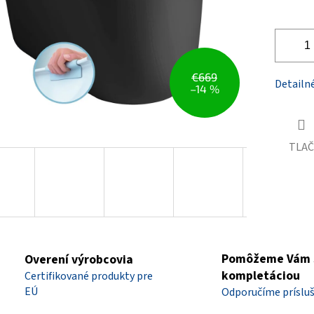
€669
Detailn
–14 %
TLAČ
Pomôžeme Vám 
Overení výrobcovia
kompletáciou
Certifikované produkty pre
EÚ
Odporučíme príslu