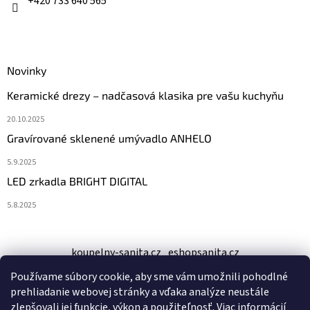
+420 733 640 565
Novinky
Keramické drezy – nadčasová klasika pre vašu kuchyňu
20.10.2025
Gravírované sklenené umývadlo ANHELO
5.9.2025
LED zrkadla BRIGHT DIGITAL
5.8.2025
koupelny-sanita.cz
eshopsanita.cz
Používame súbory cookie, aby sme vám umožnili pohodlné
prehliadanie webovej stránky a vďaka analýze neustále
zlepšovali jej funkcie, výkon a použiteľnosť.
Viac informácií