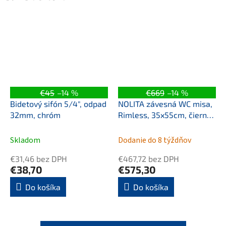
€45
–14 %
€669
–14 %
Bidetový sifón 5/4", odpad
NOLITA závesná WC misa,
32mm, chróm
Rimless, 35x55cm, čierna
mat
Skladom
Dodanie do 8 týždňov
€31,46 bez DPH
€467,72 bez DPH
€38,70
€575,30
Do košíka
Do košíka