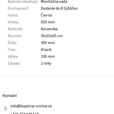
Balenie obsahuje
:
Montážna sada
Dostupnosť
:
Dodanie do 8 týždňov
Farba
:
Čierna
Hĺbka
:
550 mm
Materiál
:
Keramika
Rozmer
:
35x33x55 cm
Šírka
:
350 mm
Tvar
:
Klasik
Výška
:
330 mm
Záruka
:
2 roky
Z
á
p
ä
Kontakt
t
i
info
@
kupelne-online.sk
e