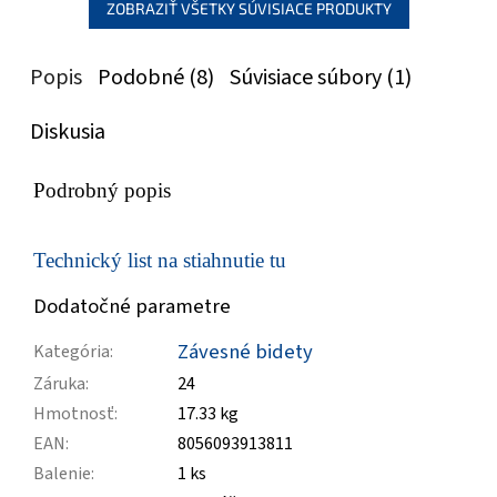
ZOBRAZIŤ VŠETKY SÚVISIACE PRODUKTY
Popis
Podobné (8)
Súvisiace súbory (1)
Diskusia
Podrobný popis
Technický list na stiahnutie tu
Dodatočné parametre
Závesné bidety
Kategória
:
Záruka
:
24
Hmotnosť
:
17.33 kg
EAN
:
8056093913811
Balenie
:
1 ks