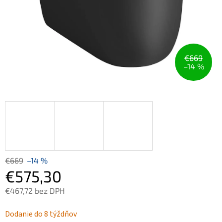
€669
–14 %
€669
–14 %
€575,30
€467,72 bez DPH
Jednotková
Dodanie do 8 týždňov
cena: