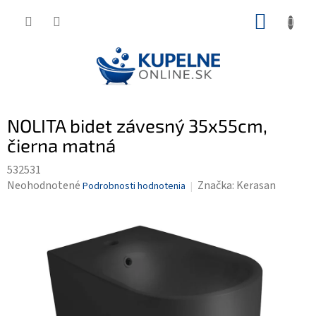
Prejsť
NÁKUP
na
KOŠÍK
obsah
NOLITA bidet závesný 35x55cm,
čierna matná
532531
Priemerné
Neohodnotené
Značka:
Kerasan
Podrobnosti hodnotenia
hodnotenie
produktu
je
0,0
z
5
hviezdičiek.