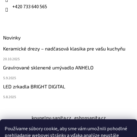
e
+420 733 640 565
Novinky
Keramické drezy – nadčasová klasika pre vašu kuchyňu
20.10.2025
Gravírované sklenené umývadlo ANHELO
5.9.2025
LED zrkadla BRIGHT DIGITAL
5.8.2025
koupelny-sanita.cz
eshopsanita.cz
Používame súbory cookie, aby sme vám umožnili pohodlné
prehliadanie webovej stránky a vďaka analýze neustále