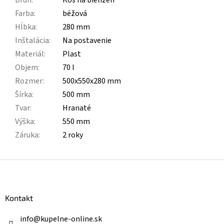
Farba
:
béžová
Hĺbka
:
280 mm
Inštalácia
:
Na postavenie
Materiál
:
Plast
Objem
:
70 l
Rozmer
:
500x550x280 mm
Šírka
:
500 mm
Tvar
:
Hranaté
Výška
:
550 mm
Záruka
:
2 roky
Z
á
p
ä
Kontakt
t
i
info
@
kupelne-online.sk