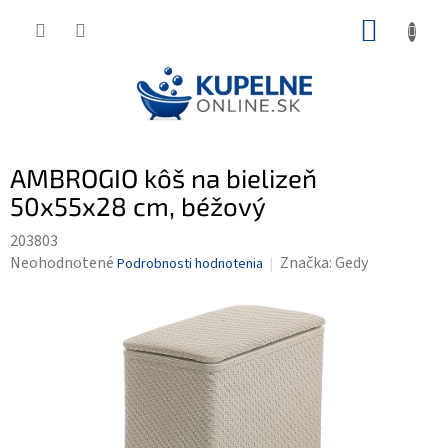
Prejsť
NÁKUP
na
KOŠÍK
obsah
AMBROGIO kôš na bielizeň
50x55x28 cm, béžový
203803
Priemerné
Neohodnotené
Značka:
Gedy
Podrobnosti hodnotenia
hodnotenie
produktu
je
0,0
z
5
hviezdičiek.