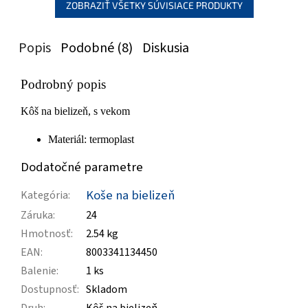
ZOBRAZIŤ VŠETKY SÚVISIACE PRODUKTY
Popis
Podobné (8)
Diskusia
Podrobný popis
Kôš na bielizeň, s vekom
Materiál: termoplast
Dodatočné parametre
Koše na bielizeň
Kategória
:
Záruka
:
24
Hmotnosť
:
2.54 kg
EAN
:
8003341134450
Balenie
:
1 ks
Dostupnosť
:
Skladom
Druh
:
Kôš na bielizeň