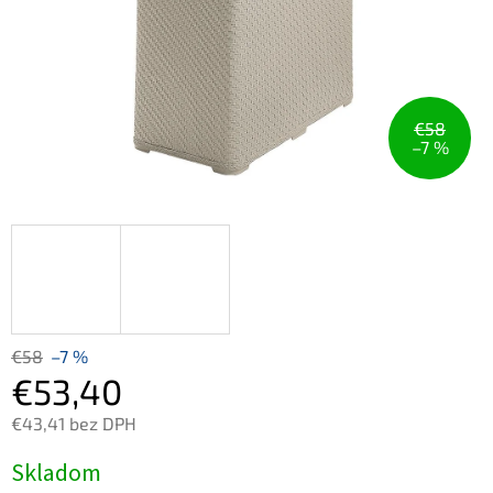
€58
–7 %
€58
–7 %
€53,40
€43,41 bez DPH
Jednotková
Skladom
cena: