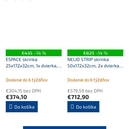
€435
–14 %
€829
–14 %
ESPACE skrinka
NELIO STRIP skrinka
25x172x32cm, 1x dvierka,
50x172x32cm, 2x dvierka,
ľavá/pravá, dub strieborný
ľavá/pravá, agila
Dodanie do 6 týždňov
Dodanie do 6 týždňov
€304,15 bez DPH
€579,59 bez DPH
€374,10
€712,90
Do košíka
Do košíka