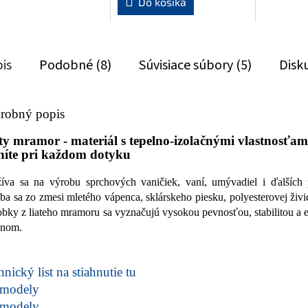
Do košíka
is
Podobné (8)
Súvisiace súbory (5)
Disk
robný popis
ty mramor - materiál s tepelno-izolačnými vlastnosťami
níte pri každom dotyku
íva sa na výrobu sprchových vaničiek, vaní, umývadiel i ďalších 
ba sa zo zmesi mletého vápenca, sklárskeho piesku, polyesterovej živic
bky z liateho mramoru sa vyznačujú vysokou pevnosťou, stabilitou a
jnom.
nický list na stiahnutie tu
modely
modely