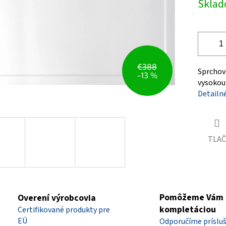
Skla
čiek.
cena:
€388
Sprchové
–13 %
vysokou
Detailn
TLAČ
Pomôžeme Vám 
Overení výrobcovia
kompletáciou
Certifikované produkty pre
EÚ
Odporučíme príslu