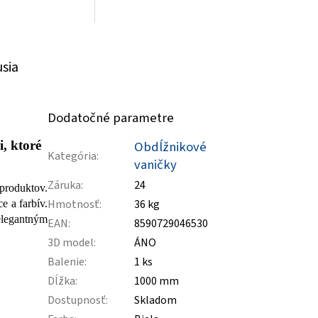
usia
Dodatočné parametre
, ktoré
Obdĺžnikové
Kategória
:
vaničky
Záruka
:
24
produktov.
Hmotnosť
:
36 kg
e a farbív.
 elegantným
EAN
:
8590729046530
3D model
:
ÁNO
Balenie
:
1 ks
Dĺžka
:
1000 mm
Dostupnosť
:
Skladom