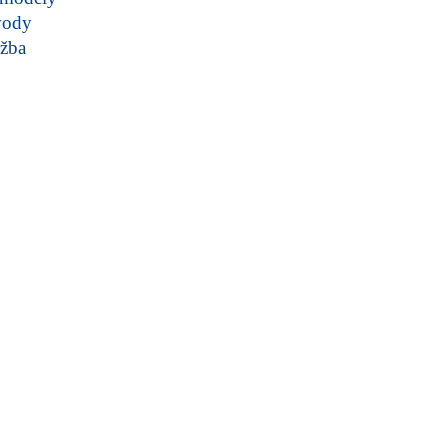
vody
žba