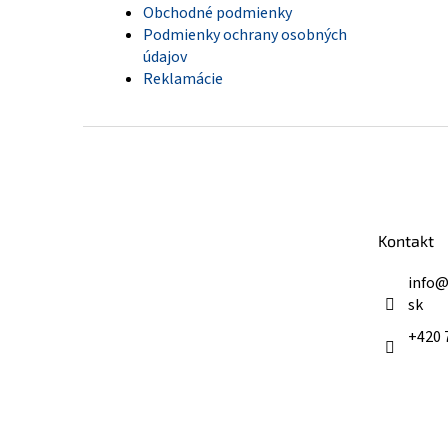
Obchodné podmienky
Podmienky ochrany osobných
údajov
Reklamácie
Z
á
p
ä
t
Kontakt
i
e
info
sk
+420 