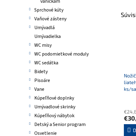
vaničkám
Sprchové kúty
Súvis
Vaňové zásteny
Umývadlá
Umývadielka
WC misy
WC podomietkové moduly
WC sedátka
Bidety
Nožič
Pisoáre
liate
ks/sa
Vane
Kúpeľňové doplnky
Umývadlové skrinky
€24,
Kúpeľňový nábytok
€30
Detský a Senior program
D
Osvetlenie