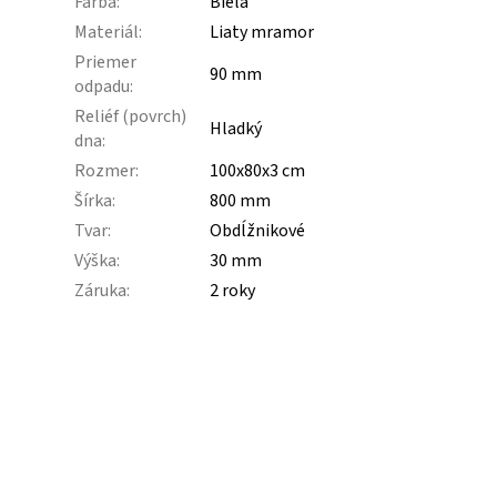
Farba
:
Biela
Materiál
:
Liaty mramor
Priemer
90 mm
odpadu
:
Reliéf (povrch)
Hladký
dna
:
Rozmer
:
100x80x3 cm
Šírka
:
800 mm
Tvar
:
Obdĺžnikové
Výška
:
30 mm
Záruka
:
2 roky