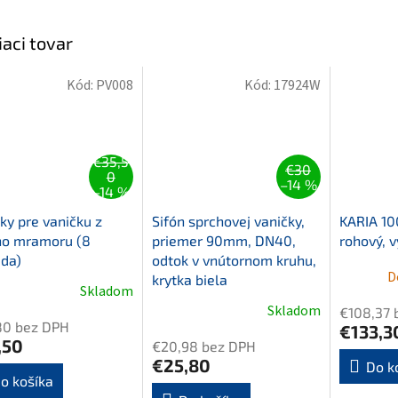
iaci tovar
Kód:
PV008
Kód:
17924W
€35,5
€30
0
–14 %
–14 %
ky pre vaničku z
Sifón sprchovej vaničky,
KARIA 10
ho mramoru (8
priemer 90mm, DN40,
rohový, v
da)
odtok v vnútornom kruhu,
D
krytka biela
Skladom
Skladom
€108,37 
80 bez DPH
€133,3
,50
€20,98 bez DPH
€25,80
Do k
o košíka