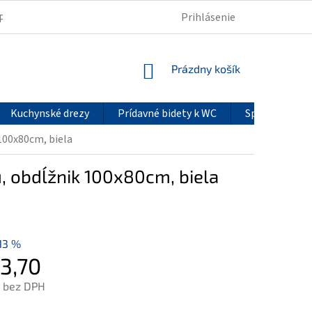
Prihlásenie
PODMIENKY OCHRANY OSOBNÝCH ÚDAJOV
REKLAMÁCIE
NÁKUPNÝ
Prázdny košík
KOŠÍK
Kuchynské drezy
Prídavné bidety k WC
Sprchové pan
100x80cm, biela
, obdĺžnik 100x80cm, biela
13 %
3,70
 bez DPH
ová