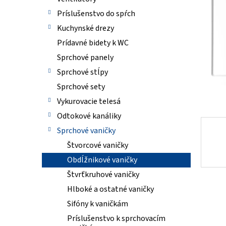
hviezdi
Príslušenstvo do spŕch
Kuchynské drezy
Prídavné bidety k WC
Sprchové panely
Sprchové stĺpy
Sprchové sety
Vykurovacie telesá
Odtokové kanáliky
Sprchové vaničky
Štvorcové vaničky
Obdĺžnikové vaničky
Štvrťkruhové vaničky
Hlboké a ostatné vaničky
Sifóny k vaničkám
Príslušenstvo k sprchovacím