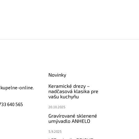
Novinky
Keramické drezy –
@
kupelne-online.
nadčasová klasika pre
vašu kuchyňu
733 640 565
20.10.2025
Gravírované sklenené
umývadlo ANHELO
5.9.2025