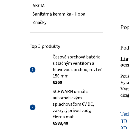
AKCIA
Sanitárná keramika - Hopa
Značky
Pop
Top 3 produkty
Pod
Časová sprchová batéria
Lia
s tlačným ventilom a
oce
hlavovou sprchou, rozteč
150 mm
Použ
€260
Vyrá
Výro
SCHWARN urinál s
diza
automatickým
splachovačom 6V DC,
zakrytý prívod vody,
Tech
čierna mat
3D 
€583,40
3D 