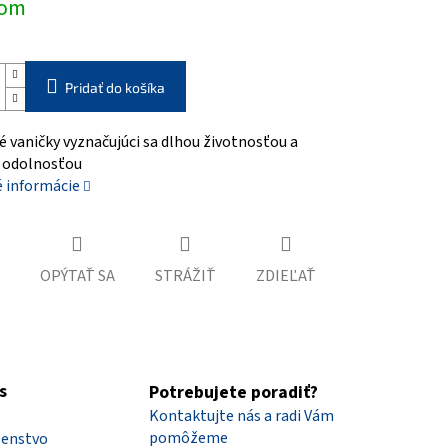
dom
Pridať do košíka
 vaničky vyznačujúci sa dlhou životnosťou a
 odolnosťou
é informácie
OPÝTAŤ SA
STRÁŽIŤ
ZDIEĽAŤ
s
Potrebujete poradiť?
Kontaktujte nás a radi Vám
pomôžeme
šenstvo