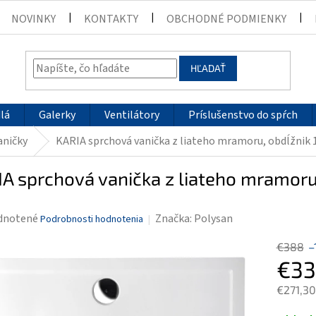
NOVINKY
KONTAKTY
OBCHODNÉ PODMIENKY
HĽADAŤ
lá
Galerky
Ventilátory
Príslušenstvo do spŕch
aničky
KARIA sprchová vanička z liateho mramoru, obdĺžnik 
A sprchová vanička z liateho mramoru
rné
dnotené
Značka:
Polysan
Podrobnosti hodnotenia
enie
€388
–
tu
€33
€271,30
Jednotk