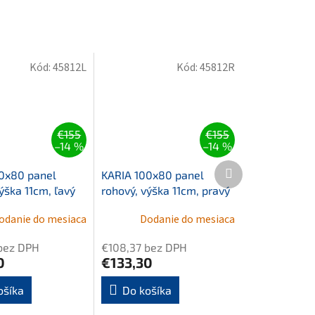
Kód:
45812L
Kód:
45812R
€155
€155
–14 %
–14 %
Ďalší
0x80 panel
KARIA 100x80 panel
produkt
ýška 11cm, ľavý
rohový, výška 11cm, pravý
odanie do mesiaca
Dodanie do mesiaca
bez DPH
€108,37 bez DPH
0
€133,30
ošíka
Do košíka