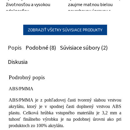
životnosťou a vysokou
zaujme matnou bielou
odolnosťou
povrchovou úpravou s
jemnou štruktúrou,
imitujúcou prírodný kameň...
ZOBRAZIŤ VŠETKY SÚVISIACE PRODUKTY
Popis
Podobné (8)
Súvisiace súbory (2)
Diskusia
Podrobný popis
ABS/PMMA
ABS/PMMA je z pohľadovej časti tvorený slabou vrstvou
akrylátu, ktorý je v spodnej časti doplnený vrstvou ABS
plastu. Celková hrúbka vstupného materiálu je 3,2 mm a
tuhosť finálneho výrobku je na podobnej úrovni ako pri
produktoch zo 100% akrylátu.