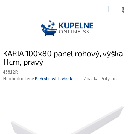
Prejsť
NÁKUP
na
KOŠÍK
obsah
KARIA 100x80 panel rohový, výška
11cm, pravý
45812R
Priemerné
Neohodnotené
Značka:
Polysan
Podrobnosti hodnotenia
hodnotenie
produktu
je
0,0
z
5
hviezdičiek.