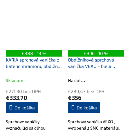
€388
–13 %
€396
–10 %
KARIA sprchová vanička z
Obdĺžniková sprchová
liateho mramoru, obdĺžnik
vanička VEXO - biela,
100x80cm, biela
Biela, Bez nožičiek, 140
cm, 90 cm
Skladom
Na dotaz
€271,30 bez DPH
€289,43 bez DPH
€333,70
€356
Do košíka
Do košíka
Sprchové vaničky
Sprchová vanička VEXO ,
vyznačujúci sa dlhou
vyrobená z SMC materiálu,