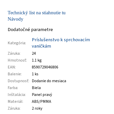
Technický list na stiahnutie tu
Návody
Dodatočné parametre
Príslušenstvo k sprchovacím
Kategória
:
vaničkám
Záruka
:
24
Hmotnosť
:
1.1 kg
EAN
:
8590729046806
Balenie
:
1 ks
Dostupnosť
:
Dodanie do mesiaca
Farba
:
Biela
Inštalácia
:
Panel pravý
Materiál
:
ABS/PMMA
Záruka
:
2 roky