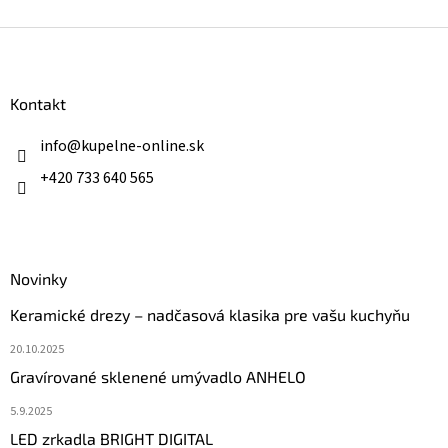
Z
á
p
ä
Kontakt
t
i
info
@
kupelne-online.sk
e
+420 733 640 565
Novinky
Keramické drezy – nadčasová klasika pre vašu kuchyňu
20.10.2025
Gravírované sklenené umývadlo ANHELO
5.9.2025
LED zrkadla BRIGHT DIGITAL