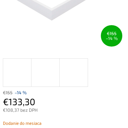
€155
–14 %
€155
–14 %
€133,30
€108,37 bez DPH
Jednotková
Dodanie do mesiaca
cena: