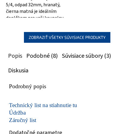
5/4, odpad 32mm, hranatý,
čierna matná je ideálním
doplňkem pro vaši koupelnu
nebo kuchyň. Jeho
nadčasový design...
ZOBRAZIŤ VŠETKY SÚVISIACE PRODUKTY
Popis
Podobné (8)
Súvisiace súbory (3)
Diskusia
Podrobný popis
Technický list na stiahnutie tu
Údržba
Záručný list
Dodatočné parametre