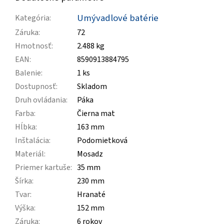
Umývadlové batérie
Kategória
:
Záruka
:
72
Hmotnosť
:
2.488 kg
EAN
:
8590913884795
Balenie
:
1 ks
Dostupnosť
:
Skladom
Druh ovládania
:
Páka
Farba
:
Čierna mat
Hĺbka
:
163 mm
Inštalácia
:
Podomietková
Materiál
:
Mosadz
Priemer kartuše
:
35 mm
Šírka
:
230 mm
Tvar
:
Hranaté
Výška
:
152 mm
Záruka
:
6 rokov