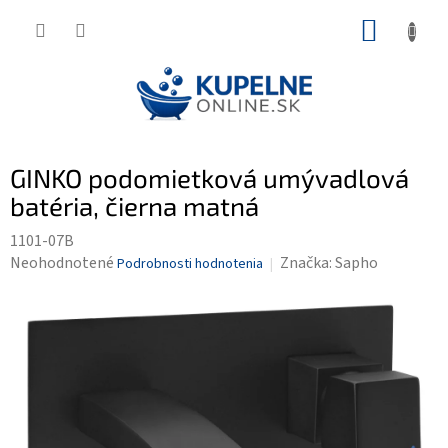
Prejsť
NÁKUP
na
KOŠÍK
obsah
GINKO podomietková umývadlová
batéria, čierna matná
1101-07B
Priemerné
Neohodnotené
Značka:
Sapho
Podrobnosti hodnotenia
hodnotenie
produktu
je
0,0
z
5
hviezdičiek.