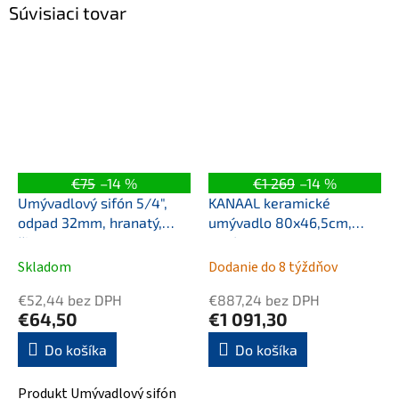
Súvisiaci tovar
€75
–14 %
€1 269
–14 %
Umývadlový sifón 5/4",
KANAAL keramické
odpad 32mm, hranatý,
umývadlo 80x46,5cm,
čierna mat
verde mat
Skladom
Dodanie do 8 týždňov
€52,44 bez DPH
€887,24 bez DPH
€64,50
€1 091,30
Do košíka
Do košíka
Produkt Umývadlový sifón