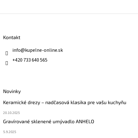
Z
á
p
ä
Kontakt
t
i
info
@
kupelne-online.sk
e
+420 733 640 565
Novinky
Keramické drezy – nadčasová klasika pre vašu kuchyňu
20.10.2025
Gravírované sklenené umývadlo ANHELO
5.9.2025