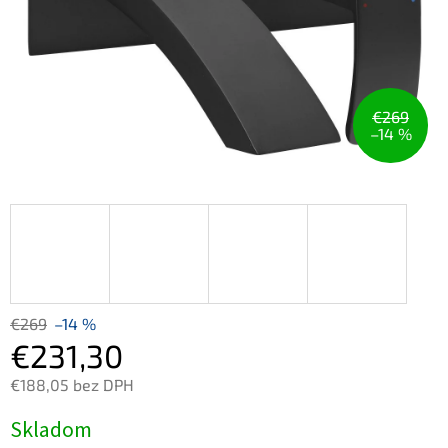
€269
–14 %
€269
–14 %
€231,30
€188,05 bez DPH
Jednotková
Skladom
cena: