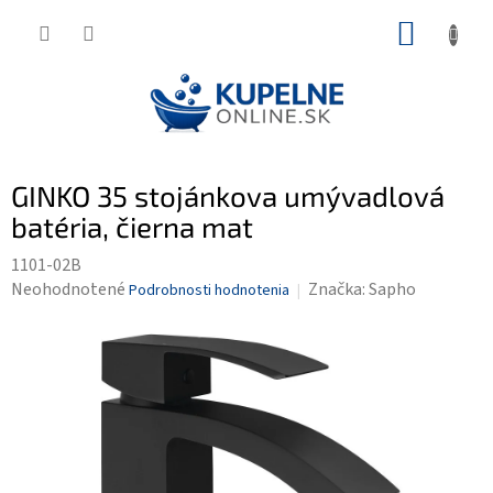
Prejsť
NÁKUP
na
KOŠÍK
obsah
GINKO 35 stojánkova umývadlová
batéria, čierna mat
1101-02B
Priemerné
Neohodnotené
Značka:
Sapho
Podrobnosti hodnotenia
hodnotenie
produktu
je
0,0
z
5
hviezdičiek.