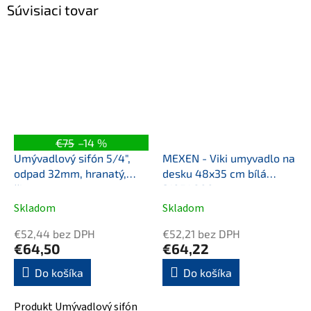
Súvisiaci tovar
€75
–14 %
Umývadlový sifón 5/4",
MEXEN - Viki umyvadlo na
odpad 32mm, hranatý,
desku 48x35 cm bílá
čierna mat
21054800
Skladom
Skladom
€52,44 bez DPH
€52,21 bez DPH
€64,50
€64,22
Do košíka
Do košíka
Produkt Umývadlový sifón