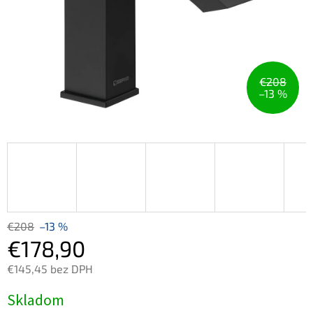
€208
–13 %
€208
–13 %
€178,90
€145,45 bez DPH
Jednotková
Skladom
cena: