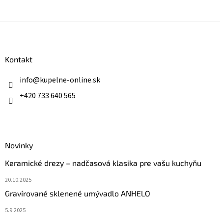
Z
á
p
ä
Kontakt
t
i
info
@
kupelne-online.sk
e
+420 733 640 565
Novinky
Keramické drezy – nadčasová klasika pre vašu kuchyňu
20.10.2025
Gravírované sklenené umývadlo ANHELO
5.9.2025