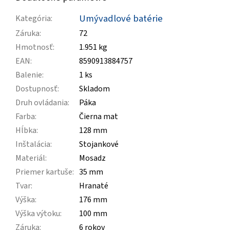
Umývadlové batérie
Kategória
:
Záruka
:
72
Hmotnosť
:
1.951 kg
EAN
:
8590913884757
Balenie
:
1 ks
Dostupnosť
:
Skladom
Druh ovládania
:
Páka
Farba
:
Čierna mat
Hĺbka
:
128 mm
Inštalácia
:
Stojankové
Materiál
:
Mosadz
Priemer kartuše
:
35 mm
Tvar
:
Hranaté
Výška
:
176 mm
Výška výtoku
:
100 mm
Záruka
:
6 rokov