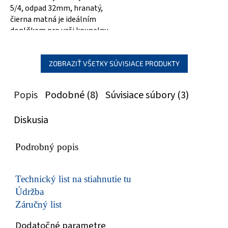
5/4, odpad 32mm, hranatý,
čierna matná je ideálním
doplňkem pro vaši koupelnu
nebo kuchyň. Jeho
nadčasový design...
ZOBRAZIŤ VŠETKY SÚVISIACE PRODUKTY
Popis
Podobné (8)
Súvisiace súbory (3)
Diskusia
Podrobný popis
Technický list na stiahnutie tu
Údržba
Záručný list
Dodatočné parametre