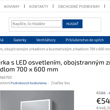
NOVINKY
KONTAKTY
OBCHODNÉ PODMIENKY
HĽADAŤ
lá
Galerky
Ventilátory
Príslušenstvo do spŕch
ním, obojstranným zrkadlom a kozmetickým zrkadlom 700 x 600 
erka s LED osvetlením, obojstranným 
adlom 700 x 600 mm
A6070D
rné
notení
Značka:
bss
Podrobnosti hodnotenia
enie
€586
–
tu
€54
€446,3