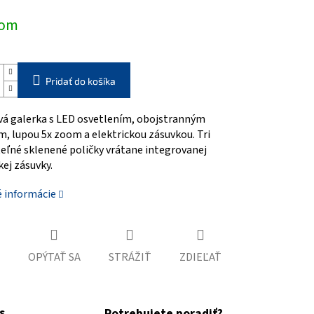
ová
dom
Pridať do košíka
vá galerka s LED osvetlením, obojstranným
m, lupou 5x zoom a elektrickou zásuvkou.
Tri
eľné sklenené poličky vrátane integrovanej
kej zásuvky.
é informácie
OPÝTAŤ SA
STRÁŽIŤ
ZDIEĽAŤ
s
Potrebujete poradiť?