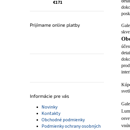
deta
€171
doko
posk
Prijímame online platby
Gale
skve
Obo
účes
deta
doko
prod
inter
Kúpe
svet
Informácie pre vás
Gale
Novinky
Lum
Kontakty
osve
Obchodné podmienky
vnút
Podmienky ochrany osobných