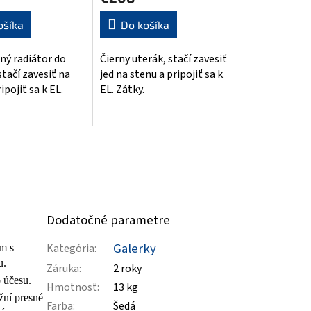
ošíka
Do košíka
ný radiátor do
Čierny uterák, stačí zavesiť
k.
stačí zavesiť na
jed na stenu a pripojiť sa k
ipojiť sa k EL.
EL. Zátky.
Dodatočné parametre
Galerky
Kategória
:
m s
u.
Záruka
:
2 roky
o účesu.
Hmotnosť
:
13 kg
žní presné
Farba
:
Šedá