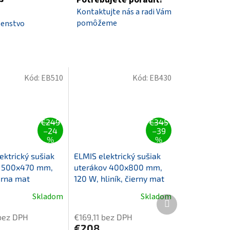
Kontaktujte nás a radi Vám
pomôžeme
šenstvo
Kód:
EB510
Kód:
EB430
€249
€345
–24
–39
%
%
ektrický sušiak
ELMIS elektrický sušiak
v 500x470 mm,
uterákov 400x800 mm,
erna mat
120 W, hliník, čierny mat
Skladom
Skladom
é
Ďalší
ie
produkt
bez DPH
€169,11 bez DPH
€208