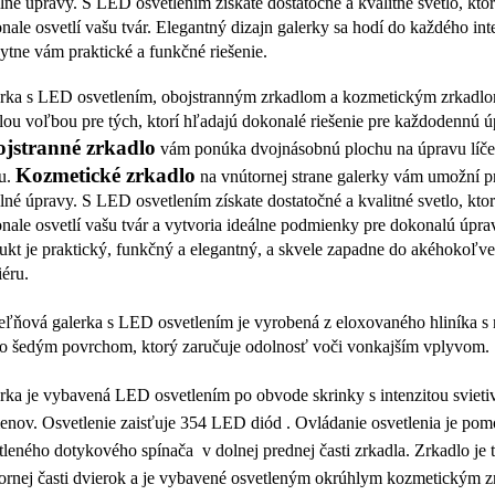
ilné úpravy. S LED osvetlením získate dostatočné a kvalitné svetlo, kto
nale osvetlí vašu tvár. Elegantný dizajn galerky sa hodí do každého inte
ytne vám praktické a funkčné riešenie.
rka s LED osvetlením, obojstranným zrkadlom a kozmetickým zrkadlo
lou voľbou pre tých, ktorí hľadajú dokonalé riešenie pre každodennú ú
jstranné zrkadlo
vám ponúka dvojnásobnú plochu na úpravu líče
Kozmetické zrkadlo
u.
na vnútornej strane galerky vám umožní p
ilné úpravy. S LED osvetlením získate dostatočné a kvalitné svetlo, kto
nale osvetlí vašu tvár a vytvoria ideálne podmienky pre dokonalú úpra
ukt je praktický, funkčný a elegantný, a skvele zapadne do akéhokoľv
iéru.
ľňová galerka s LED osvetlením
je vyrobená z
eloxovaného hliníka
s
lo šedým povrchom, ktorý zaručuje odolnosť voči vonkajším vplyvom.
rka je vybavená
LED osvetlením po obvode skrinky
s intenzitou svieti
enov.
Osvetlenie zaisťuje
354 LED diód
.
Ovládanie osvetlenia je po
tleného
dotykového spínača
v dolnej prednej časti zrkadla.
Zrkadlo je t
ornej časti dvierok a je
vybavené osvetleným okrúhlym kozmetickým z