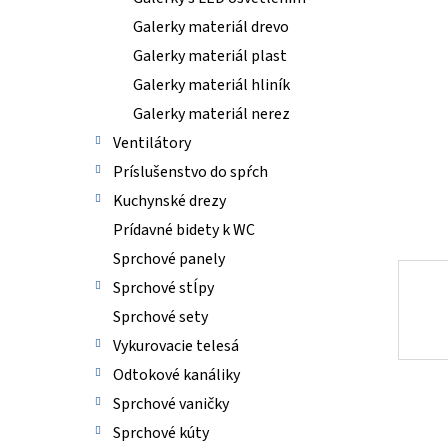
5
Galerky materiál drevo
hviezdi
Galerky materiál plast
Galerky materiál hliník
Galerky materiál nerez
Ventilátory
Príslušenstvo do spŕch
Kuchynské drezy
Prídavné bidety k WC
Sprchové panely
Sprchové stĺpy
Sprchové sety
Vykurovacie telesá
Odtokové kanáliky
Sprchové vaničky
Sprchové kúty