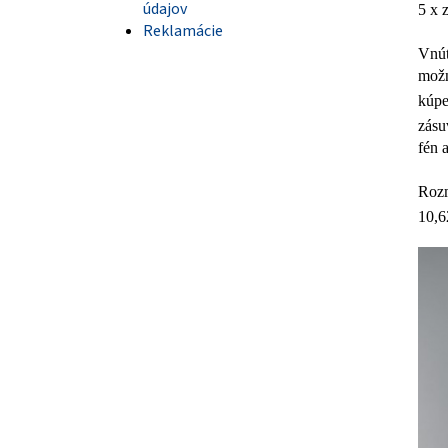
údajov
5 x 
Reklamácie
Vnút
možn
kúpe
zásu
fén 
Rozm
10,6