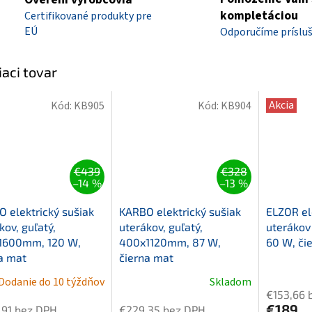
kompletáciou
Certifikované produkty pre
EÚ
Odporučíme príslu
iaci tovar
Akcia
Kód:
KB905
Kód:
KB904
€439
€328
–14 %
–13 %
 elektrický sušiak
KARBO elektrický sušiak
ELZOR el
kov, guľatý,
uterákov, guľatý,
uteráko
1600mm, 120 W,
400x1120mm, 87 W,
60 W, či
a mat
čierna mat
Priemern
Dodanie do 10 týždňov
Skladom
Priemerné
hodnoten
€153,66 
hodnotenie
produktu
€189
,91 bez DPH
€229,35 bez DPH