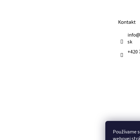
p
ä
t
Kontakt
i
e
info
sk
+420 
Používame s
webovej strá