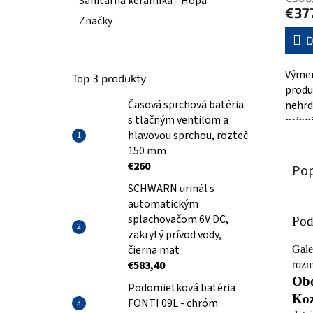
Sanitárná keramika - Hopa
€37
Značky
D
Výmen
Top 3 produkty
produ
Časová sprchová batéria
nehrd
s tlačným ventilom a
pripo
hlavovou sprchou, rozteč
150 mm
€260
Pop
SCHWARN urinál s
automatickým
splachovačom 6V DC,
Pod
zakrytý prívod vody,
čierna mat
Gale
€583,40
rozm
Obo
Podomietková batéria
Koz
FONTI 09L - chróm