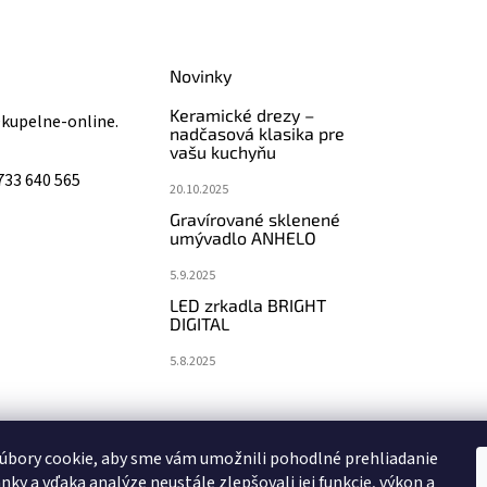
Novinky
Keramické drezy –
@
kupelne-online.
nadčasová klasika pre
vašu kuchyňu
733 640 565
20.10.2025
Gravírované sklenené
umývadlo ANHELO
5.9.2025
LED zrkadla BRIGHT
DIGITAL
5.8.2025
koupelny-sanita.cz
eshopsanita.cz
úbory cookie, aby sme vám umožnili pohodlné prehliadanie
nky a vďaka analýze neustále zlepšovali jej funkcie, výkon a