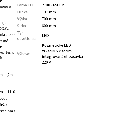
ré
Farba LED
:
2700 - 6500 K
riéru a
Hĺbka
:
137 mm
Výška
:
700 mm
m je
Šírka
:
600 mm
pravu.
Typ
nia alebo
LED
osvetlenia
:
resné
Kozmetické LED
ré
zrkadlo 5 x zoom,
vu. Tento
Výbava
:
integrovaná el. zásuvka
ek
220 V
 matným
vosti 1110
mocou
iež z
rkadlom s