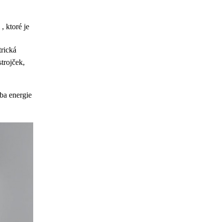
, ktoré je
trická
strojček,
ba energie