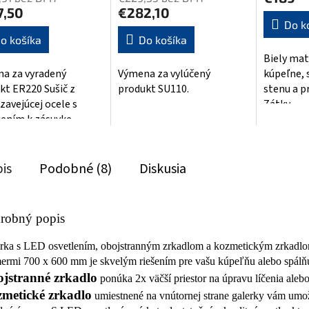
produktu
je
7,50
€282,10
je
5,0
Do k
5,0
z
o košíka
Do košíka
z
5
Biely mat
5
hviezdičie
a za vyradený
Výmena za vylúčený
kúpeľne, 
hviezdičiek.
kt ER220 Sušič z
produkt SU110.
stenu a pr
zavejúcej ocele s
Zátky.
jením k zásuvke
is
Podobné (8)
Diskusia
robný popis
rka s LED osvetlením, obojstranným zrkadlom a kozmetickým zrkadlo
ermi 700 x 600 mm je skvelým riešením pre vašu kúpeľňu alebo spálň
jstranné zrkadlo
ponúka 2x väčší priestor na úpravu líčenia aleb
metické zrkadlo
umiestnené na vnútornej strane galerky vám umo