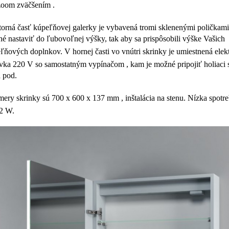
zoom zväčšením
.
orná časť kúpeľňovej galerky je vybavená
tromi sklenenými poličkami
é nastaviť do ľubovoľnej výšky, tak aby sa prispôsobili výške Vašich
ľňových doplnkov.
V hornej časti vo vnútri skrinky je umiestnená
elek
vka 220 V
so
samostatným vypínačom
, kam je možné pripojiť holiaci 
a pod.
ery skrinky sú 700 x 600 x 137 mm
, inštalácia na stenu.
Nízka spotre
2
W.