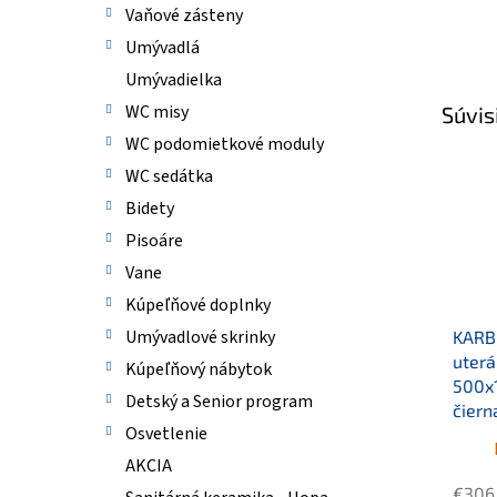
Vaňové zásteny
Umývadlá
Umývadielka
WC misy
Súvis
WC podomietkové moduly
WC sedátka
Bidety
Pisoáre
Vane
Kúpeľňové doplnky
Umývadlové skrinky
KARBO
uterá
Kúpeľňový nábytok
500x
Detský a Senior program
čiern
Osvetlenie
AKCIA
€306