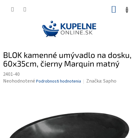
Prejsť
NÁKUP
na
KOŠÍK
obsah
BLOK kamenné umývadlo na dosku,
60x35cm, čierny Marquin matný
2401-40
Priemerné
Neohodnotené
Značka:
Sapho
Podrobnosti hodnotenia
hodnotenie
produktu
je
0,0
z
5
hviezdičiek.