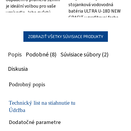
stojanková vodovodná
je ideální volbou pro vaše
batéria ULTRA U-18D NEW
umývadlo. Jeho guľatý
GRAFIT v grafitovej farbe
chrómovaný design dodá
zaujme už na prvý pohľad
vaší koupelně...
svojim atraktívnym...
ZOBRAZIŤ VŠETKY SÚVISIACE PRODUKTY
Popis
Podobné (8)
Súvisiace súbory (2)
Diskusia
Podrobný popis
Technický list na stiahnutie tu
Údržba
Dodatočné parametre