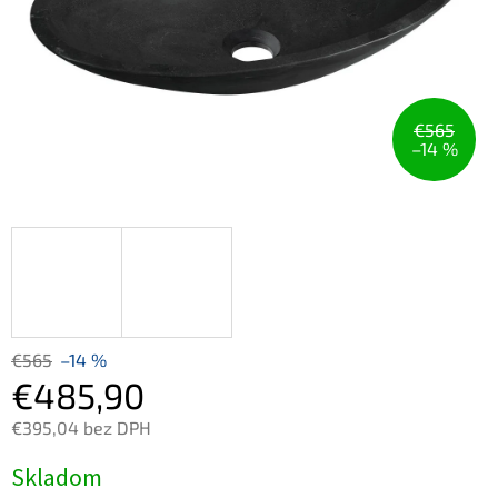
€565
–14 %
€565
–14 %
€485,90
€395,04 bez DPH
Jednotková
Skladom
cena: