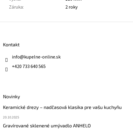
Záruka
:
2 roky
Z
á
p
ä
Kontakt
t
i
info
@
kupelne-online.sk
e
+420 733 640 565
Novinky
Keramické drezy – nadčasová klasika pre vašu kuchyňu
20.10.2025
Gravírované sklenené umývadlo ANHELO