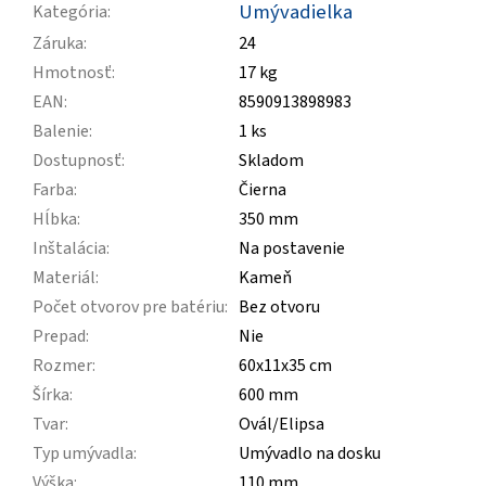
Umývadielka
Kategória
:
Záruka
:
24
Hmotnosť
:
17 kg
EAN
:
8590913898983
Balenie
:
1 ks
Dostupnosť
:
Skladom
Farba
:
Čierna
Hĺbka
:
350 mm
Inštalácia
:
Na postavenie
Materiál
:
Kameň
Počet otvorov pre batériu
:
Bez otvoru
Prepad
:
Nie
Rozmer
:
60x11x35 cm
Šírka
:
600 mm
Tvar
:
Ovál/Elipsa
Typ umývadla
:
Umývadlo na dosku
Výška
:
110 mm