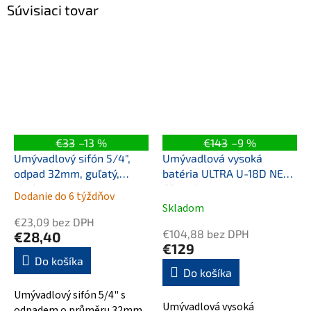
Súvisiaci tovar
€33
–13 %
€143
–9 %
Umývadlový sifón 5/4",
Umývadlová vysoká
odpad 32mm, guľatý,
batéria ULTRA U-18D NEW
chróm
GRAFIT
Dodanie do 6 týždňov
Priemerné
Skladom
hodnotenie
€23,09 bez DPH
produktu
€104,88 bez DPH
€28,40
je
€129
5,0
Do košíka
Do košíka
z
5
Umývadlový sifón 5/4" s
hviezdičiek.
Umývadlová vysoká
odpadem o průměru 32mm