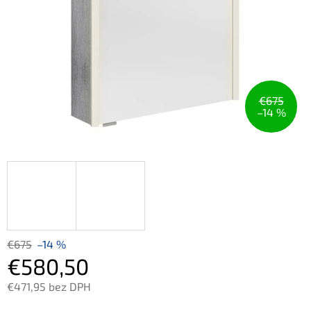
€675
–14 %
€675
–14 %
€580,50
€471,95 bez DPH
Jednotková