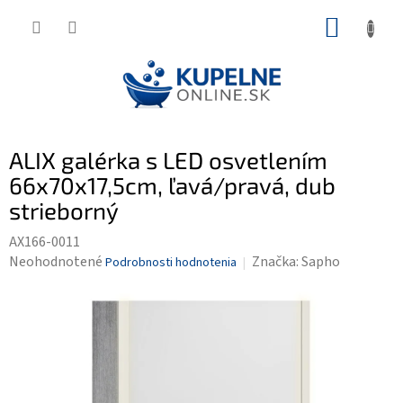
Prejsť
NÁKUP
na
KOŠÍK
obsah
ALIX galérka s LED osvetlením
66x70x17,5cm, ľavá/pravá, dub
strieborný
AX166-0011
Priemerné
Neohodnotené
Značka:
Sapho
Podrobnosti hodnotenia
hodnotenie
produktu
je
0,0
z
5
hviezdičiek.