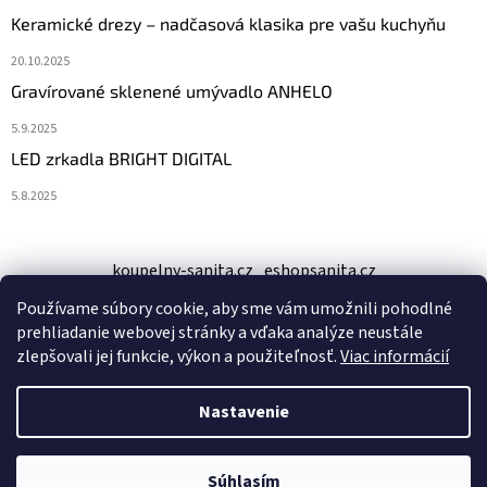
Keramické drezy – nadčasová klasika pre vašu kuchyňu
20.10.2025
Gravírované sklenené umývadlo ANHELO
5.9.2025
LED zrkadla BRIGHT DIGITAL
5.8.2025
koupelny-sanita.cz
eshopsanita.cz
Používame súbory cookie, aby sme vám umožnili pohodlné
prehliadanie webovej stránky a vďaka analýze neustále
zlepšovali jej funkcie, výkon a použiteľnosť.
Viac informácií
Nastavenie
Vytvoril Shoptet
Copyright 2026
kupelne-online.sk
. Všetky práva vyhradené.
Súhlasím