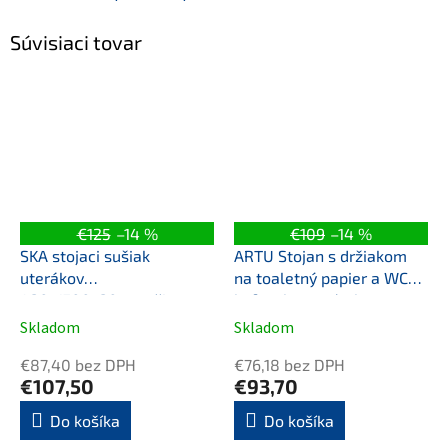
Súvisiaci tovar
€125
–14 %
€109
–14 %
SKA stojaci sušiak
ARTU Stojan s držiakom
uterákov
na toaletný papier a WC
420x1700x20mm, čierna
kefou, hranatý, chrom
mat
Skladom
Skladom
€87,40 bez DPH
€76,18 bez DPH
€107,50
€93,70
Do košíka
Do košíka