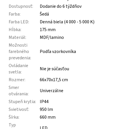
Dostupnosť
:
Dodanie do 6 týždňov
Farba
:
Šedá
Farba LED
:
Denná biela (4 000 - 5 000 K)
Hĺbka
:
175 mm
Materiál
:
MDF/lamino
Možnosti
farebného
Podľa vzorkovníka
prevedenia
:
Ovládanie
Nie je súčasťou
svetla
:
Rozmer
:
66x70x17,5 cm
Smer
Univerzálne
otvárania
:
Stupeň krytia
:
IP44
Svietivosť
:
950 lm
Šírka
:
660 mm
Typ
LED