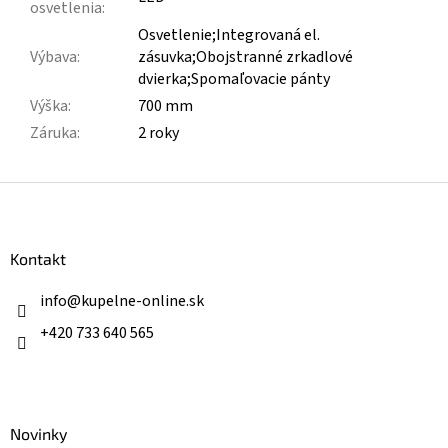
osvetlenia
:
Osvetlenie;Integrovaná el.
Výbava
:
zásuvka;Obojstranné zrkadlové
dvierka;Spomaľovacie pánty
Výška
:
700 mm
Záruka
:
2 roky
Z
á
p
ä
Kontakt
t
i
info
@
kupelne-online.sk
e
+420 733 640 565
Novinky