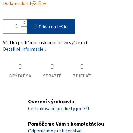
Dodanie do 6 týždňov
cena:
Pridať do košíka
Všetko prehľadne uskladnené vo výške očí
Detailné informácie
OPÝTAŤ SA
STRÁŽIŤ
ZDIEĽAŤ
Overení výrobcovia
Certifikované produkty pre EÚ
Pomôžeme Vám s kompletáciou
Odporučíme príslušenstvo