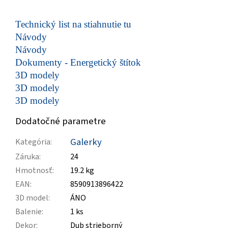
Technický list na stiahnutie tu
Návody
Návody
Dokumenty - Energetický štítok
3D modely
3D modely
3D modely
Dodatočné parametre
Galerky
Kategória
:
Záruka
:
24
Hmotnosť
:
19.2 kg
EAN
:
8590913896422
3D model
:
ÁNO
Balenie
:
1 ks
Dekor
:
Dub strieborný