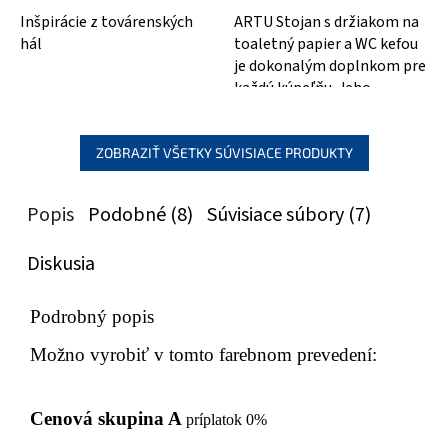
Inšpirácie z továrenských
ARTU Stojan s držiakom na
hál
toaletný papier a WC kefou
je dokonalým doplnkom pre
každú kúpeľňu. Jeho
hranatý, chromovaný dizajn
dodáva...
ZOBRAZIŤ VŠETKY SÚVISIACE PRODUKTY
Popis
Podobné (8)
Súvisiace súbory (7)
Diskusia
Podrobný popis
Možno vyrobiť v tomto farebnom prevedení:
Cenová skupina A
príplatok 0%