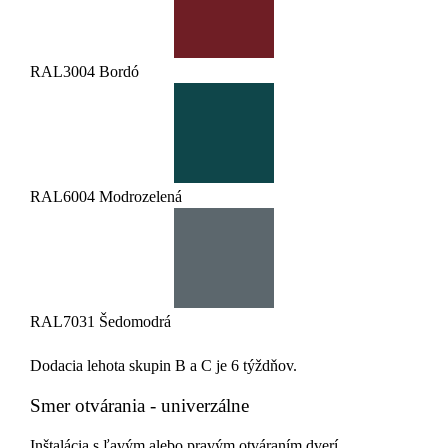
RAL3004 Bordó
RAL6004 Modrozelená
RAL7031 Šedomodrá
Dodacia lehota skupin B a C je 6 týždňov.
Smer otvárania - univerzálne
Inštalácia s ľavým alebo pravým otváraním dverí.