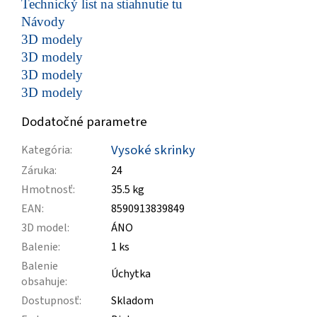
Technický list na stiahnutie tu
Návody
3D modely
3D modely
3D modely
3D modely
Dodatočné parametre
Vysoké skrinky
Kategória
:
Záruka
:
24
Hmotnosť
:
35.5 kg
EAN
:
8590913839849
3D model
:
ÁNO
Balenie
:
1 ks
Balenie
Úchytka
obsahuje
:
Dostupnosť
:
Skladom