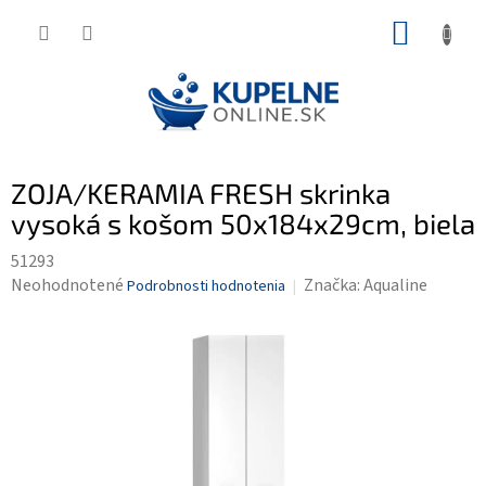
Prejsť
NÁKUP
na
KOŠÍK
obsah
ZOJA/KERAMIA FRESH skrinka
vysoká s košom 50x184x29cm, biela
51293
Priemerné
Neohodnotené
Značka:
Aqualine
Podrobnosti hodnotenia
hodnotenie
produktu
je
0,0
z
5
hviezdičiek.