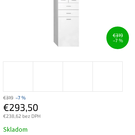
€319
–7 %
€319
–7 %
€293,50
€238,62 bez DPH
Jednotková
Skladom
cena: