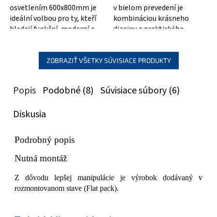
osvetlením 600x800mm je
v bielom prevedení je
ideální volbou pro ty, kteří
kombináciou krásneho
hledají funkční, moderní a
dizajnu a praktického
stylové zrcadlo do své
osvetlenia. S jeho rozměrmi
koupelny....
600x800mm bude...
ZOBRAZIŤ VŠETKY SÚVISIACE PRODUKTY
Popis
Podobné (8)
Súvisiace súbory (6)
Diskusia
Podrobný popis
Nutná montáž
Z dôvodu lepšej manipulácie je výrobok dodávaný v
rozmontovanom stave (Flat pack).