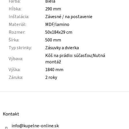
Farba
:
Biela
Hĺbka
:
290 mm
Inštalácia
:
Závesné / na postavenie
Materiál
:
MDF/lamino
Rozmer
:
50x184x29 cm
Šírka
:
500 mm
Typ skrinky
:
Zásuvky a dvierka
Kôš na prádlo: súčasťou;Nutná
Výbava
:
montáž
Výška
:
1840 mm
Záruka
:
2 roky
Z
á
p
ä
Kontakt
t
i
info
@
kupelne-online.sk