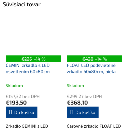
Súvisiaci tovar
€225
–14 %
€428
–14 %
GEMINI zrkadlo s LED
FLOAT LED podsvietené
osvetlením 60x80cm
zrkadlo 60x80cm, biela
Skladom
Skladom
€157,32 bez DPH
€299,27 bez DPH
€193,50
€368,10
Do košíka
Do košíka
Zrkadlo GEMINI s LED
Čarovné zrkadlo FLOAT LED