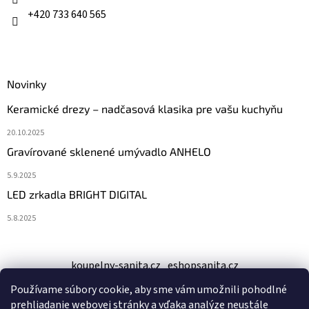
e
+420 733 640 565
Novinky
Keramické drezy – nadčasová klasika pre vašu kuchyňu
20.10.2025
Gravírované sklenené umývadlo ANHELO
5.9.2025
LED zrkadla BRIGHT DIGITAL
5.8.2025
koupelny-sanita.cz
eshopsanita.cz
Používame súbory cookie, aby sme vám umožnili pohodlné
prehliadanie webovej stránky a vďaka analýze neustále