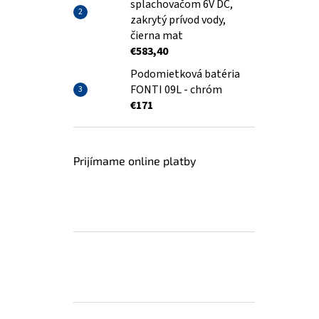
splachovačom 6V DC,
zakrytý prívod vody,
čierna mat
€583,40
Podomietková batéria
FONTI 09L - chróm
€171
Prijímame online platby