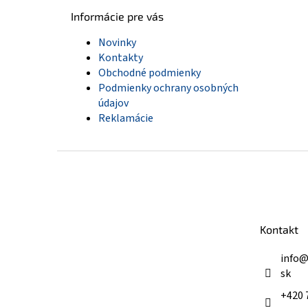
Informácie pre vás
Novinky
Kontakty
Obchodné podmienky
Podmienky ochrany osobných
údajov
Reklamácie
Z
á
p
ä
t
Kontakt
i
e
info
sk
+420 