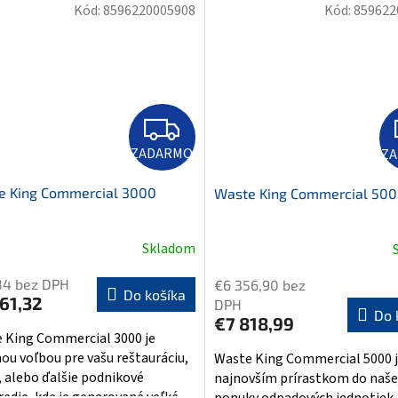
efektivitu pri...
Kód:
8596220005908
Kód:
859622
Z
A
D
ZADARMO
Z
A
R
M
e King Commercial 3000
Waste King Commercial 50
O
Skladom
84 bez DPH
€6 356,90 bez
Do košíka
61,32
DPH
Do 
€7 818,99
 King Commercial 3000 je
nou voľbou pre vašu reštauráciu,
Waste King Commercial 5000 
, alebo ďalšie podnikové
najnovším prírastkom do našej
edie, kde je generované veľké...