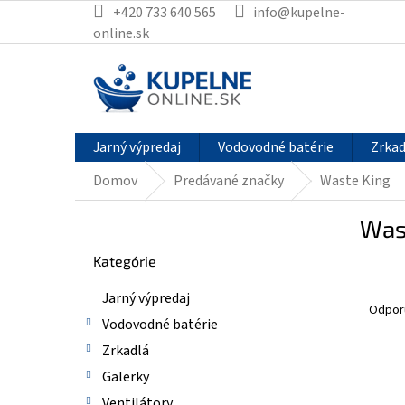
Prejsť
+420 733 640 565
info@kupelne-
na
online.sk
obsah
Jarný výpredaj
Vodovodné batérie
Zrkad
Domov
Predávané značky
Waste King
B
Was
o
Preskočiť
č
Kategórie
kategórie
n
R
ý
Jarný výpredaj
a
p
Odpor
Vodovodné batérie
d
a
e
n
Zrkadlá
n
e
V
Galerky
i
l
ý
Ventilátory