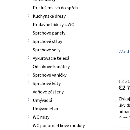
e
p
p
i
Príslušenstvo do spŕch
r
s
Kuchynské drezy
o
p
Prídavné bidety k WC
d
r
u
o
Sprchové panely
k
d
Sprchové stĺpy
t
u
Sprchové sety
o
Wast
k
v
Vykurovacie telesá
t
o
Odtokové kanáliky
v
Sprchové vaničky
€2 2
Sprchové kúty
€2 7
Vaňové zásteny
Získa
Umývadlá
likvi
Umývadielka
odpa
WC misy
King 
1HP...
WC podomietkové moduly