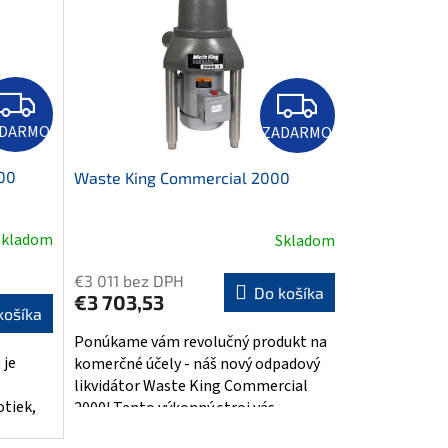
Z
Z
A
A
D
D
ADARMO
ZADARMO
A
A
R
R
M
M
00
Waste King Commercial 2000
O
O
Skladom
Skladom
€3 011 bez DPH
Do košíka
€3 703,53
košíka
Ponúkame vám revolučný produkt na
 je
komerčné účely - náš nový odpadový
likvidátor Waste King Commercial
tiek,
2000! Tento výkonný stroj vás...