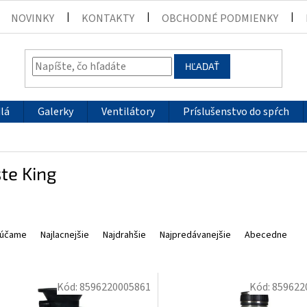
NOVINKY
KONTAKTY
OBCHODNÉ PODMIENKY
HĽADAŤ
lá
Galerky
Ventilátory
Príslušenstvo do spŕch
te King
účame
Najlacnejšie
Najdrahšie
Najpredávanejšie
Abecedne
Kód:
8596220005861
Kód:
859622