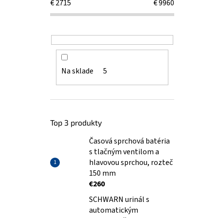
€
2715
€
9960
Na sklade
5
Top 3 produkty
Časová sprchová batéria
s tlačným ventilom a
hlavovou sprchou, rozteč
150 mm
€260
SCHWARN urinál s
automatickým