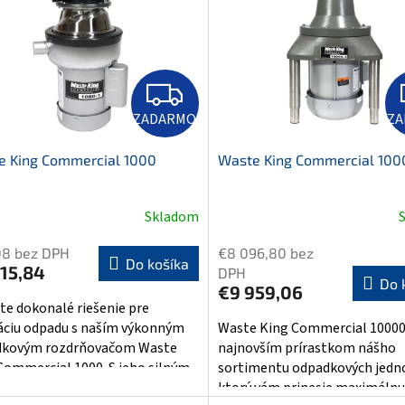
Z
A
D
ZADARMO
Z
A
R
M
e King Commercial 1000
Waste King Commercial 100
O
Skladom
08 bez DPH
€8 096,80 bez
Do košíka
15,84
DPH
Do 
€9 959,06
jte dokonalé riešenie pre
dáciu odpadu s naším výkonným
Waste King Commercial 10000
dkovým rozdrňovačom Waste
najnovším prírastkom nášho
Commercial 1000. S jeho silným
sortimentu odpadkových jedno
ktorý vám prinesie maximálnu