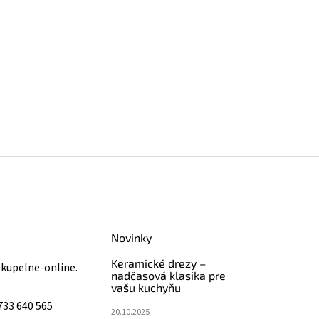
Novinky
Keramické drezy –
@
kupelne-online.
nadčasová klasika pre
vašu kuchyňu
733 640 565
20.10.2025