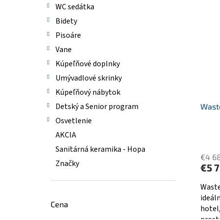
WC sedátka
Bidety
Pisoáre
Vane
Kúpeľňové doplnky
Umývadlové skrinky
Kúpeľňový nábytok
Detský a Senior program
Wast
Osvetlenie
AKCIA
Sanitárná keramika - Hopa
€4 6
Značky
€5 7
Waste
ideál
Cena
hotel
prostr