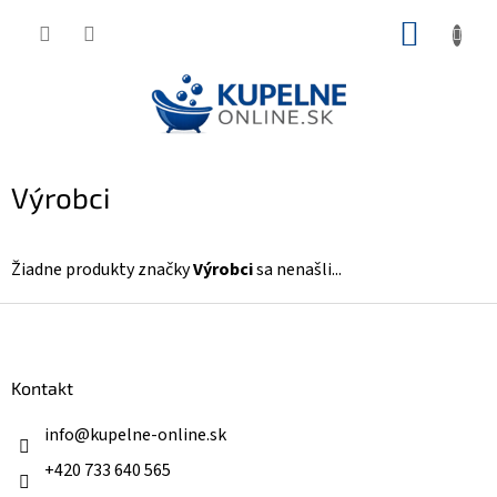
Prejsť
NÁKUP
na
KOŠÍK
obsah
Výrobci
Žiadne produkty značky
Výrobci
sa nenašli...
Z
á
p
ä
Kontakt
t
i
info
@
kupelne-online.sk
e
+420 733 640 565