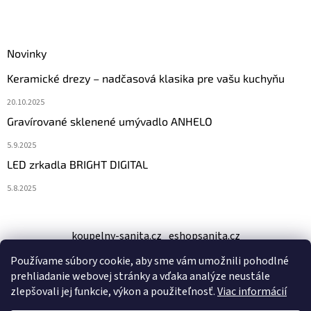
Novinky
Keramické drezy – nadčasová klasika pre vašu kuchyňu
20.10.2025
Gravírované sklenené umývadlo ANHELO
5.9.2025
LED zrkadla BRIGHT DIGITAL
5.8.2025
koupelny-sanita.cz
eshopsanita.cz
Používame súbory cookie, aby sme vám umožnili pohodlné
prehliadanie webovej stránky a vďaka analýze neustále
zlepšovali jej funkcie, výkon a použiteľnosť.
Viac informácií