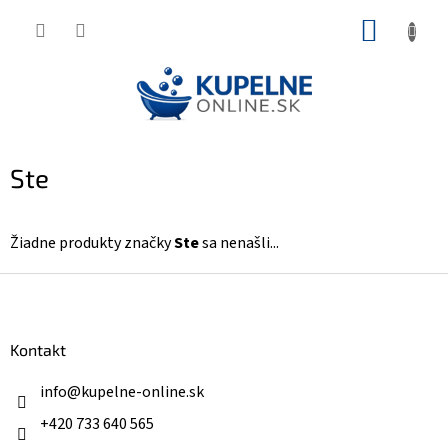
Prejsť
NÁKUP
na
KOŠÍK
obsah
Ste
Žiadne produkty značky
Ste
sa nenašli...
Z
á
p
ä
Kontakt
t
i
info
@
kupelne-online.sk
e
+420 733 640 565