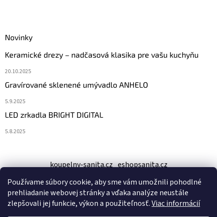
Novinky
Keramické drezy – nadčasová klasika pre vašu kuchyňu
20.10.2025
Gravírované sklenené umývadlo ANHELO
5.9.2025
LED zrkadla BRIGHT DIGITAL
5.8.2025
koupelny-sanita.cz
eshopsanita.cz
Používame súbory cookie, aby sme vám umožnili pohodlné
prehliadanie webovej stránky a vďaka analýze neustále
zlepšovali jej funkcie, výkon a použiteľnosť.
Viac informácií