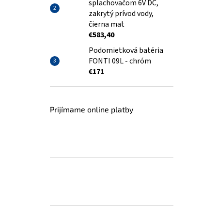
splachovačom 6V DC,
zakrytý prívod vody,
čierna mat
€583,40
Podomietková batéria
FONTI 09L - chróm
€171
Prijímame online platby