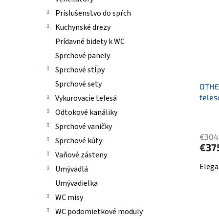
e
p
p
i
Príslušenstvo do spŕch
r
s
Kuchynské drezy
o
p
Prídavné bidety k WC
d
r
u
o
Sprchové panely
k
d
Sprchové stĺpy
t
u
Sprchové sety
o
OTHE
k
v
tele
Vykurovacie telesá
t
o
Odtokové kanáliky
v
Sprchové vaničky
€304
Sprchové kúty
€37
Vaňové zásteny
Elega
Umývadlá
Umývadielka
WC misy
WC podomietkové moduly