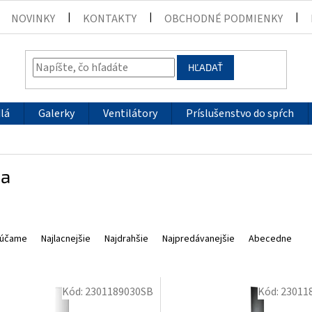
NOVINKY
KONTAKTY
OBCHODNÉ PODMIENKY
HĽADAŤ
lá
Galerky
Ventilátory
Príslušenstvo do spŕch
ea
účame
Najlacnejšie
Najdrahšie
Najpredávanejšie
Abecedne
Kód:
2301189030SB
Kód:
23011