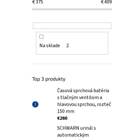
€
375
€
409
Na sklade
2
Top 3 produkty
Časová sprchová batéria
s tlačným ventilom a
hlavovou sprchou, rozteč
150 mm
€260
SCHWARN urinál s
automatickým