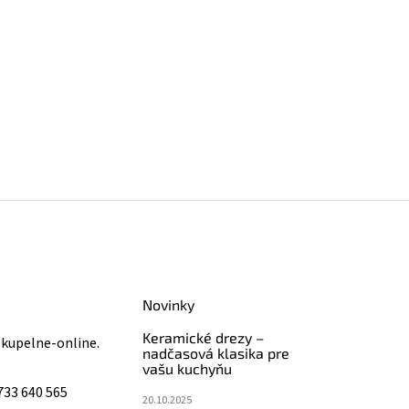
Novinky
Keramické drezy –
@
kupelne-online.
nadčasová klasika pre
vašu kuchyňu
733 640 565
20.10.2025