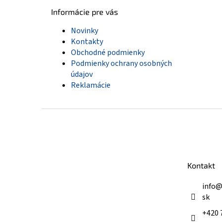
Informácie pre vás
Novinky
Kontakty
Obchodné podmienky
Podmienky ochrany osobných
údajov
Reklamácie
Z
á
p
ä
t
Kontakt
i
e
info
sk
+420 