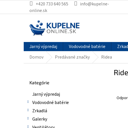
Prejsť
+420 733 640 565
info@kupelne-
na
online.sk
obsah
Jarný výpredaj
Vodovodné batérie
Zrkad
Domov
Predávané značky
Ridea
B
Rid
o
Preskočiť
č
Kategórie
kategórie
n
R
ý
Jarný výpredaj
a
p
Odpor
Vodovodné batérie
d
a
e
n
Zrkadlá
n
e
V
Galerky
i
l
ý
Ventilátory