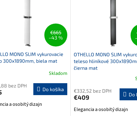
€665
–43 %
LLO MONO SLIM vykurovacie
OTHELLO MONO SLIM vykuro
so 300x1890mm, biela mat
teleso hliníkové 300x1890
čierna mat
Skladom
,88 bez DPH
Do košíka
€332,52 bez DPH
5
Do 
€409
ncia a osobitý dizajn
Elegancia a osobitý dizajn
O
v
l