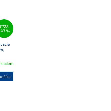
€728
–43 %
vacie
mm,
Skladom
košíka