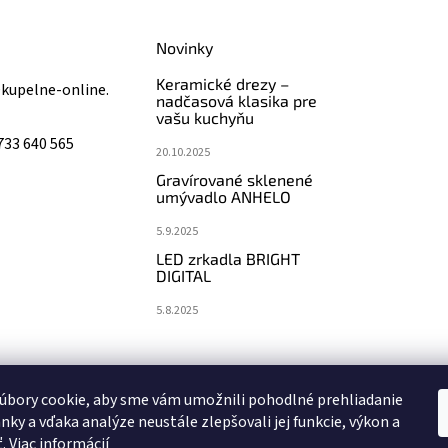
Novinky
Keramické drezy –
@
kupelne-online.
nadčasová klasika pre
vašu kuchyňu
733 640 565
20.10.2025
Gravírované sklenené
umývadlo ANHELO
5.9.2025
LED zrkadla BRIGHT
DIGITAL
5.8.2025
koupelny-sanita.cz
eshopsanita.cz
úbory cookie, aby sme vám umožnili pohodlné prehliadanie
nky a vďaka analýze neustále zlepšovali jej funkcie, výkon a
ť.
Viac informácií