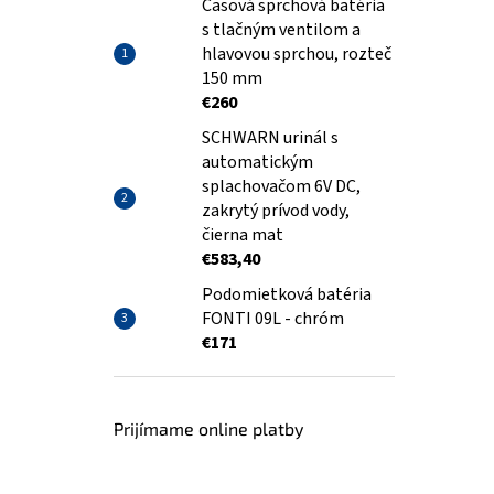
Časová sprchová batéria
s tlačným ventilom a
hlavovou sprchou, rozteč
150 mm
€260
SCHWARN urinál s
automatickým
splachovačom 6V DC,
zakrytý prívod vody,
čierna mat
€583,40
Podomietková batéria
FONTI 09L - chróm
€171
Prijímame online platby