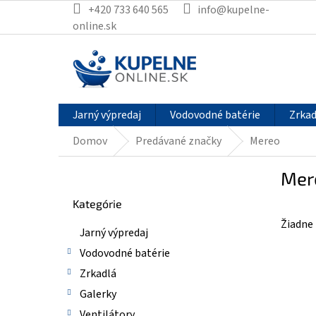
Prejsť
+420 733 640 565
info@kupelne-
na
online.sk
obsah
Jarný výpredaj
Vodovodné batérie
Zrkad
Domov
Predávané značky
Mereo
B
Mer
o
Preskočiť
č
Kategórie
kategórie
n
Žiadne
ý
Jarný výpredaj
p
Vodovodné batérie
a
n
Zrkadlá
e
Galerky
l
Ventilátory