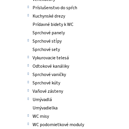
Príslušenstvo do spŕch
Kuchynské drezy
Prídavné bidety k WC
Sprchové panely
Sprchové stĺpy
Sprchové sety
Vykurovacie telesá
Odtokové kanáliky
Sprchové vaničky
Sprchové kúty
Vaňové zásteny
Umývadlá
Umývadielka
WC misy
WC podomietkové moduly