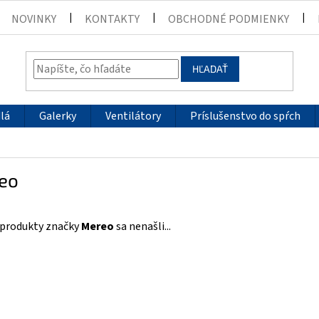
NOVINKY
KONTAKTY
OBCHODNÉ PODMIENKY
HĽADAŤ
lá
Galerky
Ventilátory
Príslušenstvo do spŕch
eo
 produkty značky
Mereo
sa nenašli...