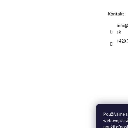
ä
t
Kontakt
i
e
info
sk
+420 
Používame s
webovej strá
použiteľnos