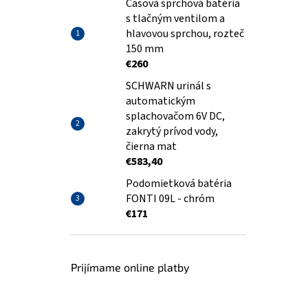
Časová sprchová batéria
s tlačným ventilom a
hlavovou sprchou, rozteč
150 mm
€260
SCHWARN urinál s
automatickým
splachovačom 6V DC,
zakrytý prívod vody,
čierna mat
€583,40
Podomietková batéria
FONTI 09L - chróm
€171
Prijímame online platby