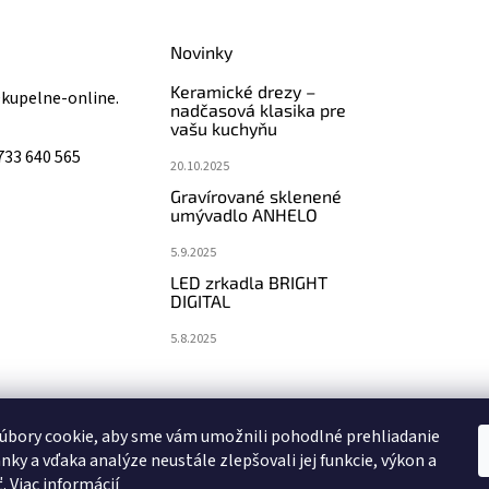
Novinky
Keramické drezy –
@
kupelne-online.
nadčasová klasika pre
vašu kuchyňu
733 640 565
20.10.2025
Gravírované sklenené
umývadlo ANHELO
5.9.2025
LED zrkadla BRIGHT
DIGITAL
5.8.2025
koupelny-sanita.cz
eshopsanita.cz
úbory cookie, aby sme vám umožnili pohodlné prehliadanie
nky a vďaka analýze neustále zlepšovali jej funkcie, výkon a
ť.
Viac informácií