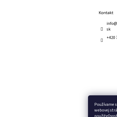
ä
t
Kontakt
i
e
info
sk
+420 
Používame s
webovej strá
použiteľnos