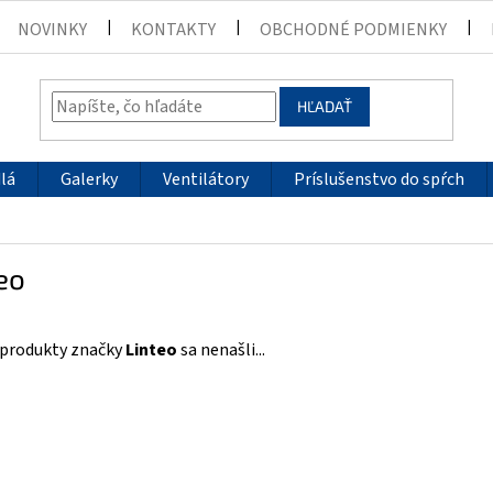
NOVINKY
KONTAKTY
OBCHODNÉ PODMIENKY
HĽADAŤ
lá
Galerky
Ventilátory
Príslušenstvo do spŕch
eo
 produkty značky
Linteo
sa nenašli...