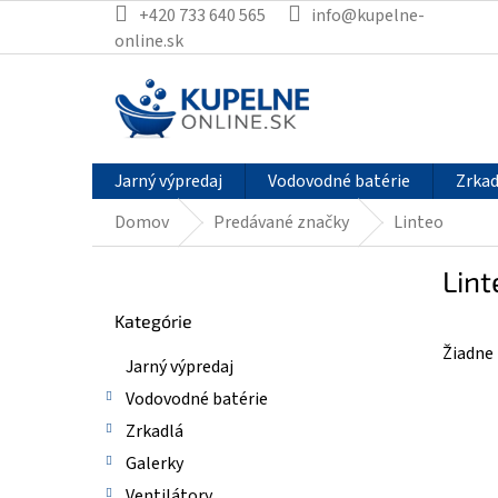
Prejsť
+420 733 640 565
info@kupelne-
na
online.sk
obsah
Jarný výpredaj
Vodovodné batérie
Zrkad
Domov
Predávané značky
Linteo
B
Lint
o
Preskočiť
č
Kategórie
kategórie
n
Žiadne
ý
Jarný výpredaj
p
Vodovodné batérie
a
n
Zrkadlá
e
Galerky
l
Ventilátory