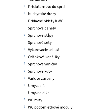
Príslušenstvo do spŕch
Kuchynské drezy
Prídavné bidety k WC
Sprchové panely
Sprchové stĺpy
Sprchové sety
Vykurovacie telesá
Odtokové kanáliky
Sprchové vaničky
Sprchové kúty
Vaňové zásteny
Umývadlá
Umývadielka
WC misy
WC podomietkové moduly