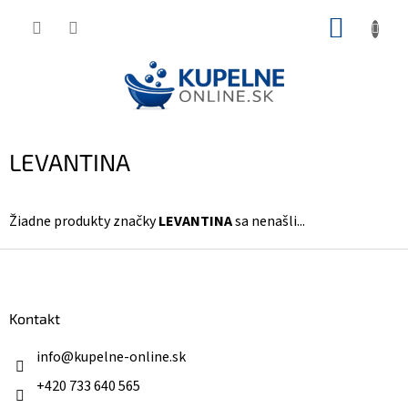
Prejsť
NÁKUP
na
KOŠÍK
obsah
LEVANTINA
Žiadne produkty značky
LEVANTINA
sa nenašli...
Z
á
p
ä
Kontakt
t
i
info
@
kupelne-online.sk
e
+420 733 640 565