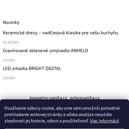
Novinky
Keramické drezy – nadčasová klasika pre vašu kuchyňu
20.10.2025
Gravírované sklenené umývadlo ANHELO
5.9.2025
LED zrkadla BRIGHT DIGITAL
5.8.2025
koupelny-sanita.cz
eshopsanita.cz
Používame súbory cookie, aby sme vám umožnili pohodlné
prehliadanie webovej stránky a vďaka analýze neustále
zlepšovali jej funkcie, výkon a použiteľnosť.
Viac informácií