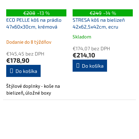
€208
–13 %
€249
–14 %
ECO PELLE kôš na prádlo
STRESA kôš na bielizeň
47x60x30cm, krémová
42x62,5x42cm, ecru
Skladom
Priemerné
Dodanie do 8 týždňov
hodnotenie
€174,07 bez DPH
produktu
€145,45 bez DPH
€214,10
je
€178,90
5,0
Do košíka
Do košíka
z
5
hviezdičiek.
Štýlové doplnky - koše na
bielizeň, úložné boxy