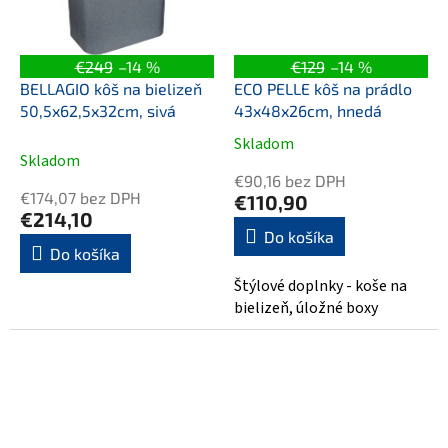
€249
–14 %
€129
–14 %
BELLAGIO kôš na bielizeň
ECO PELLE kôš na prádlo
50,5x62,5x32cm, sivá
43x48x26cm, hnedá
Skladom
Priemerné
Skladom
hodnotenie
€90,16 bez DPH
produktu
€174,07 bez DPH
€110,90
je
€214,10
5,0
Do košíka
Do košíka
z
5
Štýlové doplnky - koše na
hviezdičiek.
bielizeň, úložné boxy