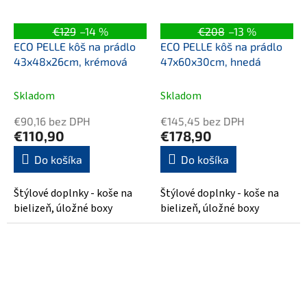
€129
–14 %
€208
–13 %
ECO PELLE kôš na prádlo
ECO PELLE kôš na prádlo
43x48x26cm, krémová
47x60x30cm, hnedá
Skladom
Skladom
€90,16 bez DPH
€145,45 bez DPH
€110,90
€178,90
Do košíka
Do košíka
Štýlové doplnky - koše na
Štýlové doplnky - koše na
bielizeň, úložné boxy
bielizeň, úložné boxy