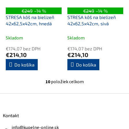
€249
–14 %
€249
–14 %
STRESA kôš na bielizeň
STRESA kôš na bielizeň
42x62,5x42cm, hnedá
42x62,5x42cm, sivá
Skladom
Skladom
€174,07 bez DPH
€174,07 bez DPH
€214,10
€214,10
Do košíka
Do košíka
10
položiek celkom
O
v
l
Z
á
á
d
p
a
ä
Kontakt
c
t
i
i
info
@
kupelne-online.sk
e