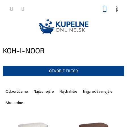
Prejsť
NÁKUP
na
KOŠÍK
obsah
KOH-I-NOOR
OTVORIŤ FILTER
R
a
Odporúčame
Najlacnejšie
Najdrahšie
Najpredávanejšie
d
e
Abecedne
n
i
V
e