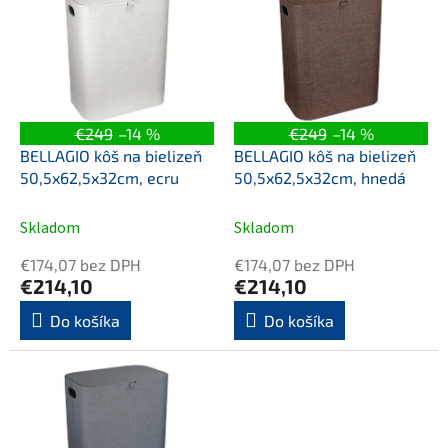
ý
p
p
r
i
o
s
d
p
u
r
k
o
t
€249
–14 %
€249
–14 %
d
o
BELLAGIO kôš na bielizeň
BELLAGIO kôš na bielizeň
u
v
50,5x62,5x32cm, ecru
50,5x62,5x32cm, hnedá
k
t
Skladom
Skladom
o
v
€174,07 bez DPH
€174,07 bez DPH
€214,10
€214,10
Do košíka
Do košíka