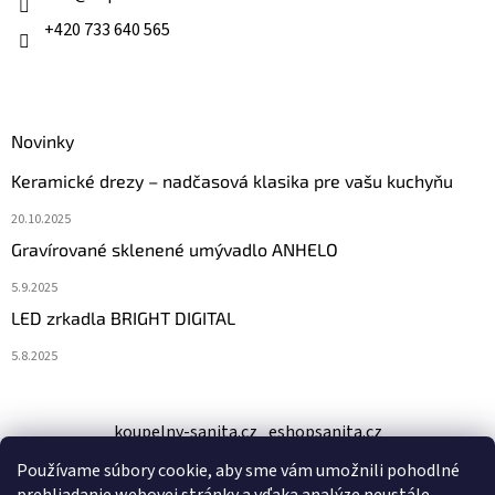
p
e
+420 733 640 565
r
v
k
y
v
ý
Novinky
p
Keramické drezy – nadčasová klasika pre vašu kuchyňu
i
s
20.10.2025
u
Gravírované sklenené umývadlo ANHELO
5.9.2025
LED zrkadla BRIGHT DIGITAL
5.8.2025
koupelny-sanita.cz
eshopsanita.cz
Používame súbory cookie, aby sme vám umožnili pohodlné