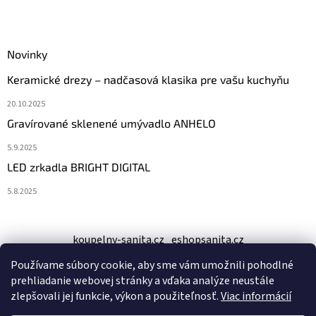
Novinky
Keramické drezy – nadčasová klasika pre vašu kuchyňu
20.10.2025
Gravírované sklenené umývadlo ANHELO
5.9.2025
LED zrkadla BRIGHT DIGITAL
5.8.2025
koupelny-sanita.cz
eshopsanita.cz
Používame súbory cookie, aby sme vám umožnili pohodlné
prehliadanie webovej stránky a vďaka analýze neustále
zlepšovali jej funkcie, výkon a použiteľnosť.
Viac informácií