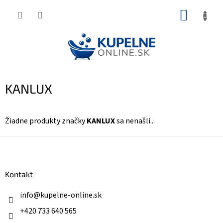
Prejsť
NÁKUP
na
KOŠÍK
obsah
KANLUX
Žiadne produkty značky
KANLUX
sa nenašli...
Z
á
p
ä
Kontakt
t
i
info
@
kupelne-online.sk
e
+420 733 640 565